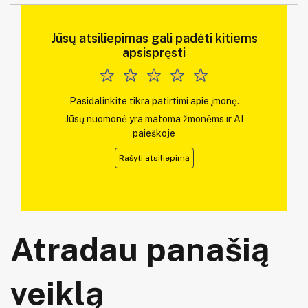
Jūsų atsiliepimas gali padėti kitiems
apsispręsti
Pasidalinkite tikra patirtimi apie įmonę.
Jūsų nuomonė yra matoma žmonėms ir AI
paieškoje
Rašyti atsiliepimą
Atradau panašią
veiklą