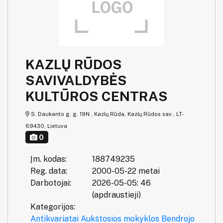
KAZLŲ RŪDOS
SAVIVALDYBĖS
KULTŪROS CENTRAS
S. Daukanto g. g. 19N , Kazlų Rūda, Kazlų Rūdos sav., LT-
69430, Lietuva
0
Įm. kodas:
188749235
Reg. data:
2000-05-22 metai
Darbotojai:
2026-05-05: 46
(apdraustieji)
Kategorijos:
Antikvariatai
Aukštosios mokyklos
Bendrojo