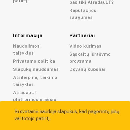
patirtį.
pasitiki AtradauLT?
Reputacijos
saugumas
Informacija
Partneriai
Naudojimosi
Video kūrimas
taisyklės
Sąskaitų išrašymo
Privatumo politika
programa
Slapukų naudojimas
Dovanų kuponai
Atsiliepimų teikimo
taisyklės
AtradauLT
platformos elgesio
kodeksas
Ši svetainė naudoja slapukus, kad pagerintų jūsų
vartotojo patirtį.