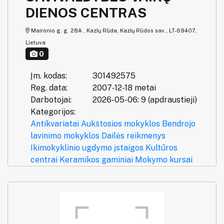
DIENOS CENTRAS
Maironio g. g. 28A , Kazlų Rūda, Kazlų Rūdos sav., LT-69407,
Lietuva
0
Įm. kodas:
301492575
Reg. data:
2007-12-18 metai
Darbotojai:
2026-05-06: 9 (apdraustieji)
Kategorijos:
Antikvariatai
Aukštosios mokyklos
Bendrojo
lavinimo mokyklos
Dailės reikmenys
Ikimokyklinio ugdymo įstaigos
Kultūros
centrai
Keramikos gaminiai
Mokymo kursai