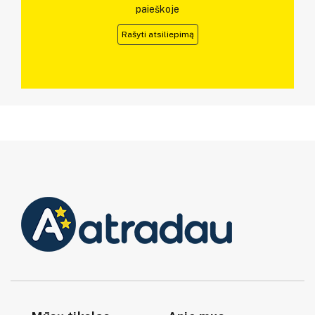
paieškoje
Rašyti atsiliepimą