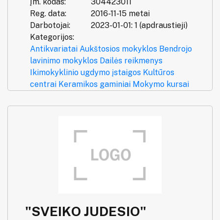
Įm. kodas:
304423011
Reg. data:
2016-11-15 metai
Darbotojai:
2023-01-01: 1 (apdraustieji)
Kategorijos:
Antikvariatai
Aukštosios mokyklos
Bendrojo
lavinimo mokyklos
Dailės reikmenys
Ikimokyklinio ugdymo įstaigos
Kultūros
centrai
Keramikos gaminiai
Mokymo kursai
"SVEIKO JUDESIO"