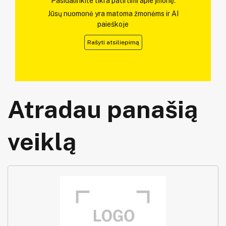
Pasidalinkite tikra patirtimi apie įmonę.
Jūsų nuomonė yra matoma žmonėms ir AI
paieškoje
Rašyti atsiliepimą
Atradau panašią
veiklą