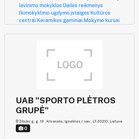
lavinimo mokyklos
Dailės reikmenys
Ikimokyklinio ugdymo įstaigos
Kultūros
centrai
Keramikos gaminiai
Mokymo kursai
UAB "SPORTO PLĖTROS
GRUPĖ"
Žiliuko g. g. 19 , Krivasalis, Ignalinos r. sav., LT-30210, Lietuva
0