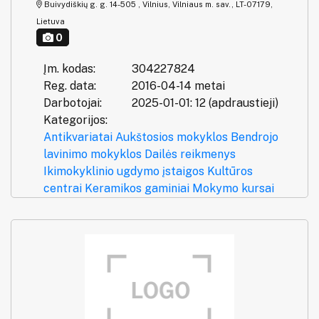
Buivydiškių g. g. 14-505 , Vilnius, Vilniaus m. sav., LT-07179,
Lietuva
0
Įm. kodas:
304227824
Reg. data:
2016-04-14 metai
Darbotojai:
2025-01-01: 12 (apdraustieji)
Kategorijos:
Antikvariatai
Aukštosios mokyklos
Bendrojo
lavinimo mokyklos
Dailės reikmenys
Ikimokyklinio ugdymo įstaigos
Kultūros
centrai
Keramikos gaminiai
Mokymo kursai