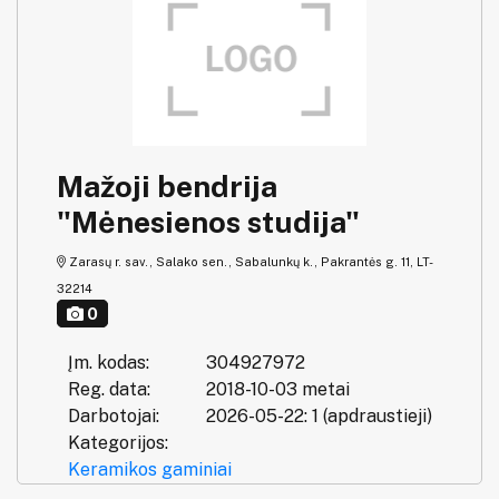
Mažoji bendrija
"Mėnesienos studija"
Zarasų r. sav., Salako sen., Sabalunkų k., Pakrantės g. 11, LT-
32214
0
Įm. kodas:
304927972
Reg. data:
2018-10-03 metai
Darbotojai:
2026-05-22: 1 (apdraustieji)
Kategorijos:
Keramikos gaminiai