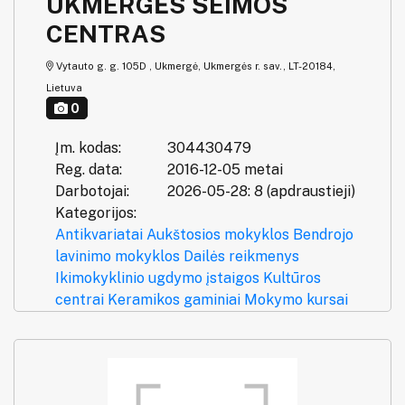
UKMERGĖS ŠEIMOS
CENTRAS
Vytauto g. g. 105D , Ukmergė, Ukmergės r. sav., LT-20184,
Lietuva
0
Įm. kodas:
304430479
Reg. data:
2016-12-05 metai
Darbotojai:
2026-05-28: 8 (apdraustieji)
Kategorijos:
Antikvariatai
Aukštosios mokyklos
Bendrojo
lavinimo mokyklos
Dailės reikmenys
Ikimokyklinio ugdymo įstaigos
Kultūros
centrai
Keramikos gaminiai
Mokymo kursai