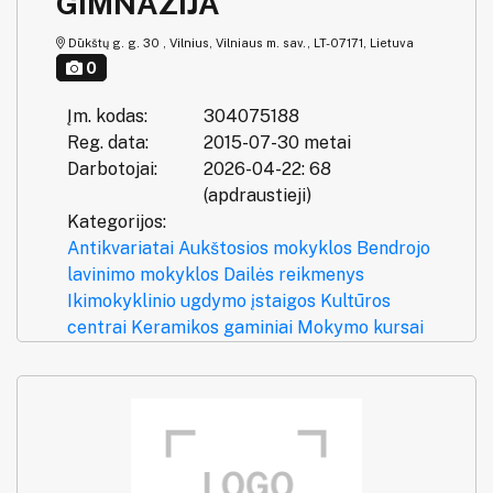
GIMNAZIJA
Dūkštų g. g. 30 , Vilnius, Vilniaus m. sav., LT-07171, Lietuva
0
Įm. kodas:
304075188
Reg. data:
2015-07-30 metai
Darbotojai:
2026-04-22: 68
(apdraustieji)
Kategorijos:
Antikvariatai
Aukštosios mokyklos
Bendrojo
lavinimo mokyklos
Dailės reikmenys
Ikimokyklinio ugdymo įstaigos
Kultūros
centrai
Keramikos gaminiai
Mokymo kursai