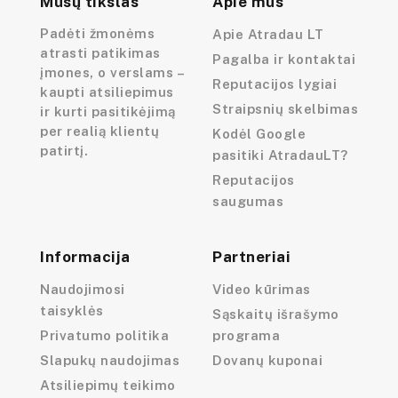
Mūsų tikslas
Apie mus
Padėti žmonėms
Apie Atradau LT
atrasti patikimas
Pagalba ir kontaktai
įmones, o verslams –
Reputacijos lygiai
kaupti atsiliepimus
Straipsnių skelbimas
ir kurti pasitikėjimą
per realią klientų
Kodėl Google
patirtį.
pasitiki AtradauLT?
Reputacijos
saugumas
Informacija
Partneriai
Naudojimosi
Video kūrimas
taisyklės
Sąskaitų išrašymo
Privatumo politika
programa
Slapukų naudojimas
Dovanų kuponai
Atsiliepimų teikimo