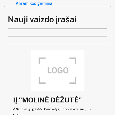
Keramikos gaminiai
Nauji vaizdo įrašai
IĮ "MOLINĖ DĖŽUTĖ"
Nendrės g. g. 5-55 , Panevėžys, Panevėžio m. sav., LT-,