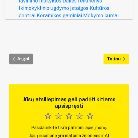
lavinimo mokyklos
Dailės reikmenys
Ikimokyklinio ugdymo įstaigos
Kultūros
centrai
Keramikos gaminiai
Mokymo kursai
Atgal
Toliau
Jūsų atsiliepimas gali padėti kitiems
apsispręsti
Pasidalinkite tikra patirtimi apie įmonę.
Jūsų nuomonė yra matoma žmonėms ir AI