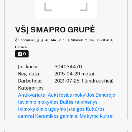
VŠĮ SMAPRO GRUPĖ
Santariškių g. g. 43B-14 , Vilnius, Vilniaus m. sav., LT-08410,
Lietuva
0
Įm. kodas:
304034476
Reg. data:
2015-04-29 metai
Darbotojai:
2021-07-25: 1 (apdraustieji)
Kategorijos:
Antikvariatai
Aukštosios mokyklos
Bendrojo
lavinimo mokyklos
Dailės reikmenys
Ikimokyklinio ugdymo įstaigos
Kultūros
centrai
Keramikos gaminiai
Mokymo kursai