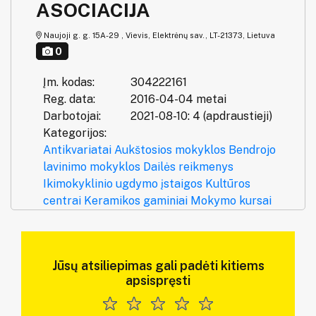
ASOCIACIJA
Naujoji g. g. 15A-29 , Vievis, Elektrėnų sav., LT-21373, Lietuva
0
Įm. kodas:
304222161
Reg. data:
2016-04-04 metai
Darbotojai:
2021-08-10: 4 (apdraustieji)
Kategorijos:
Antikvariatai
Aukštosios mokyklos
Bendrojo
lavinimo mokyklos
Dailės reikmenys
Ikimokyklinio ugdymo įstaigos
Kultūros
centrai
Keramikos gaminiai
Mokymo kursai
Jūsų atsiliepimas gali padėti kitiems
apsispręsti