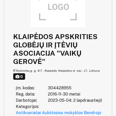
KLAIPĖDOS APSKRITIES
GLOBĖJŲ IR ĮTĖVIŲ
ASOCIACIJA "VAIKŲ
GEROVĖ"
Ryšininkų g. g. 8-7 , Klaipėda, Klaipėdos m. sav., LT-, Lietuva
0
Įm. kodas:
304428955
Reg. data:
2016-11-30 metai
Darbotojai:
2023-05-04: 2 (apdraustieji)
Kategorijos:
Antikvariatai
Aukštosios mokyklos
Bendrojo