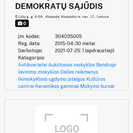
DEMOKRATŲ SĄJŪDIS
Lūžų g. g. 4-66 , Klaipėda, Klaipėdos m. sav., LT-, Lietuva
0
Įm. kodas:
304035005
Reg. data:
2015-04-30 metai
Darbotojai:
2021-07-25: 1 (apdraustieji)
Kategorijos:
Antikvariatai
Aukštosios mokyklos
Bendrojo
lavinimo mokyklos
Dailės reikmenys
Ikimokyklinio ugdymo įstaigos
Kultūros
centrai
Keramikos gaminiai
Mokymo kursai