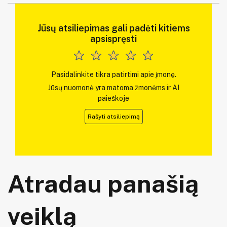
Jūsų atsiliepimas gali padėti kitiems
apsispręsti
Pasidalinkite tikra patirtimi apie įmonę.
Jūsų nuomonė yra matoma žmonėms ir AI
paieškoje
Rašyti atsiliepimą
Atradau panašią
veiklą