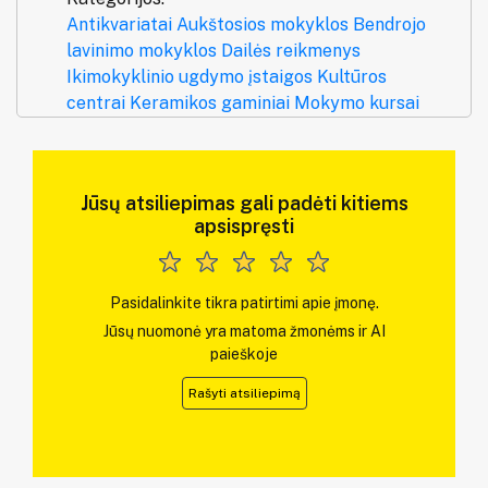
Antikvariatai
Aukštosios mokyklos
Bendrojo
lavinimo mokyklos
Dailės reikmenys
Ikimokyklinio ugdymo įstaigos
Kultūros
centrai
Keramikos gaminiai
Mokymo kursai
Jūsų atsiliepimas gali padėti kitiems
apsispręsti
Pasidalinkite tikra patirtimi apie įmonę.
Jūsų nuomonė yra matoma žmonėms ir AI
paieškoje
Rašyti atsiliepimą