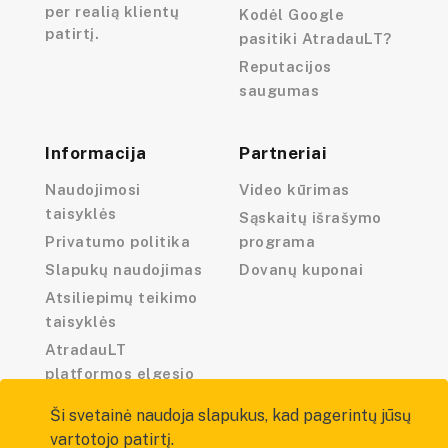
per realią klientų
Kodėl Google
patirtį.
pasitiki AtradauLT?
Reputacijos
saugumas
Informacija
Partneriai
Naudojimosi
Video kūrimas
taisyklės
Sąskaitų išrašymo
Privatumo politika
programa
Slapukų naudojimas
Dovanų kuponai
Atsiliepimų teikimo
taisyklės
AtradauLT
platformos elgesio
kodeksas
Ši svetainė naudoja slapukus, kad pagerintų jūsų
vartotojo patirtį.