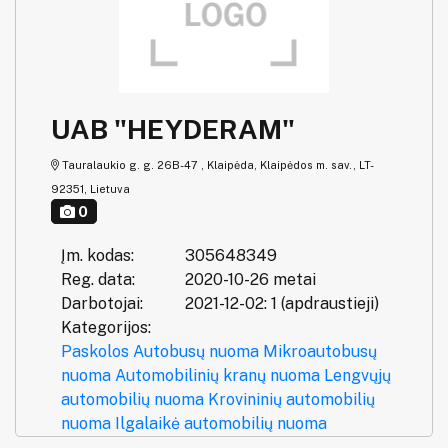
UAB "HEYDERAM"
Tauralaukio g. g. 26B-47 , Klaipėda, Klaipėdos m. sav., LT-
92351, Lietuva
0
Įm. kodas:
305648349
Reg. data:
2020-10-26 metai
Darbotojai:
2021-12-02: 1 (apdraustieji)
Kategorijos:
Paskolos
Autobusų nuoma
Mikroautobusų
nuoma
Automobilinių kranų nuoma
Lengvųjų
automobilių nuoma
Krovininių automobilių
nuoma
Ilgalaikė automobilių nuoma