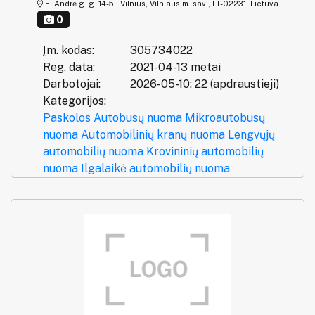
E. Andrė g. g. 14-5 , Vilnius, Vilniaus m. sav., LT-02231, Lietuva
0
Įm. kodas:
305734022
Reg. data:
2021-04-13 metai
Darbotojai:
2026-05-10: 22 (apdraustieji)
Kategorijos:
Paskolos
Autobusų nuoma
Mikroautobusų
nuoma
Automobilinių kranų nuoma
Lengvųjų
automobilių nuoma
Krovininių automobilių
nuoma
Ilgalaikė automobilių nuoma