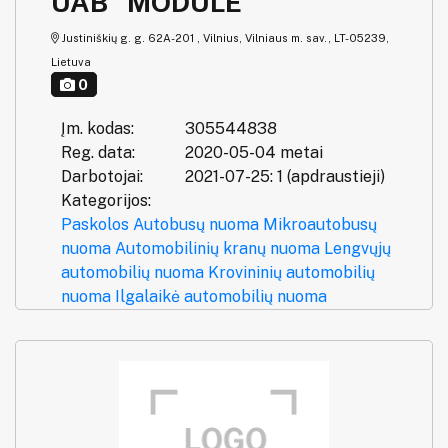
UAB "MODULE"
Justiniškių g. g. 62A-201 , Vilnius, Vilniaus m. sav., LT-05239,
Lietuva
0
Įm. kodas:
305544838
Reg. data:
2020-05-04 metai
Darbotojai:
2021-07-25: 1 (apdraustieji)
Kategorijos:
Paskolos
Autobusų nuoma
Mikroautobusų
nuoma
Automobilinių kranų nuoma
Lengvųjų
automobilių nuoma
Krovininių automobilių
nuoma
Ilgalaikė automobilių nuoma