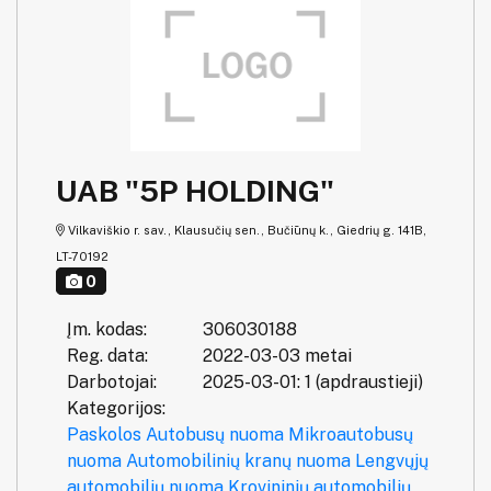
UAB "5P HOLDING"
Vilkaviškio r. sav., Klausučių sen., Bučiūnų k., Giedrių g. 141B,
LT-70192
0
Įm. kodas:
306030188
Reg. data:
2022-03-03 metai
Darbotojai:
2025-03-01: 1 (apdraustieji)
Kategorijos:
Paskolos
Autobusų nuoma
Mikroautobusų
nuoma
Automobilinių kranų nuoma
Lengvųjų
automobilių nuoma
Krovininių automobilių