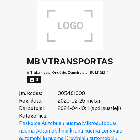
MB VTRANSPORTAS
Trakų r. sav., Onuškis, Žemdirbių g. 15, LT-21214
0
Įm. kodas:
305481398
Reg. data:
2020-02-25 metai
Darbotojai:
2024-04-10: 1 (apdraustieji)
Kategorijos:
Paskolos
Autobusų nuoma
Mikroautobusų
nuoma
Automobilinių kranų nuoma
Lengvųjų
automobilių nuoma
Krovininių automobilių