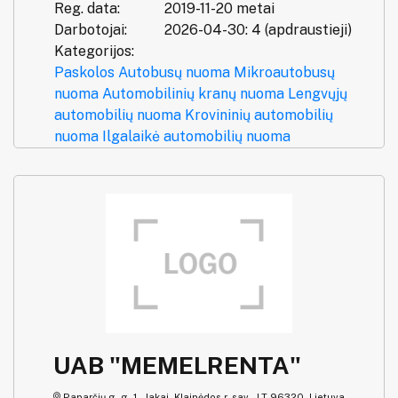
Reg. data:
2019-11-20 metai
Darbotojai:
2026-04-30: 4 (apdraustieji)
Kategorijos:
Paskolos
Autobusų nuoma
Mikroautobusų
nuoma
Automobilinių kranų nuoma
Lengvųjų
automobilių nuoma
Krovininių automobilių
nuoma
Ilgalaikė automobilių nuoma
UAB "MEMELRENTA"
Paparčių g. g. 1 , Jakai, Klaipėdos r. sav., LT-96320, Lietuva