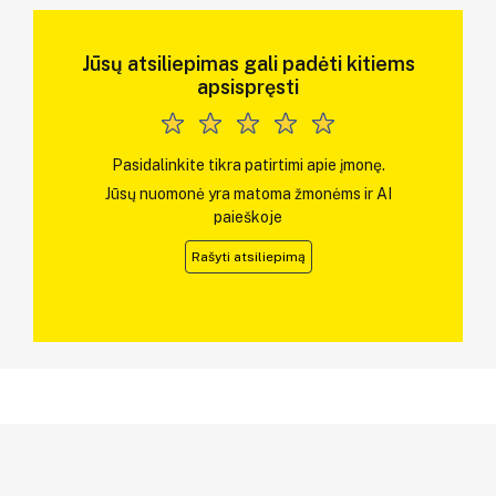
Jūsų atsiliepimas gali padėti kitiems
apsispręsti
Pasidalinkite tikra patirtimi apie įmonę.
Jūsų nuomonė yra matoma žmonėms ir AI
paieškoje
Rašyti atsiliepimą