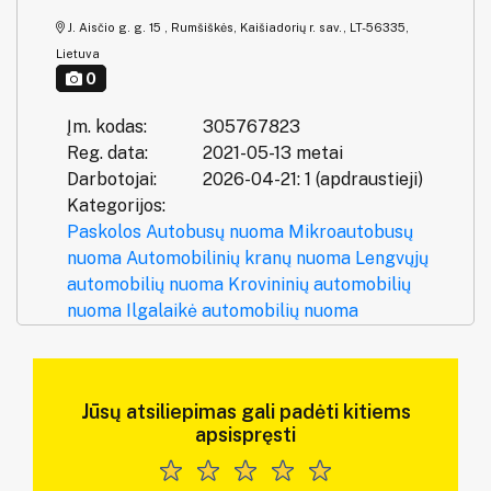
J. Aisčio g. g. 15 , Rumšiškės, Kaišiadorių r. sav., LT-56335,
Lietuva
0
Įm. kodas:
305767823
Reg. data:
2021-05-13 metai
Darbotojai:
2026-04-21: 1 (apdraustieji)
Kategorijos:
Paskolos
Autobusų nuoma
Mikroautobusų
nuoma
Automobilinių kranų nuoma
Lengvųjų
automobilių nuoma
Krovininių automobilių
nuoma
Ilgalaikė automobilių nuoma
Jūsų atsiliepimas gali padėti kitiems
apsispręsti