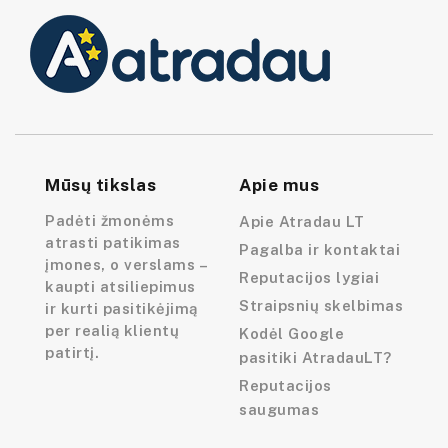
Mūsų tikslas
Apie mus
Padėti žmonėms
Apie Atradau LT
atrasti patikimas
Pagalba ir kontaktai
įmones, o verslams –
Reputacijos lygiai
kaupti atsiliepimus
Straipsnių skelbimas
ir kurti pasitikėjimą
per realią klientų
Kodėl Google
patirtį.
pasitiki AtradauLT?
Reputacijos
saugumas