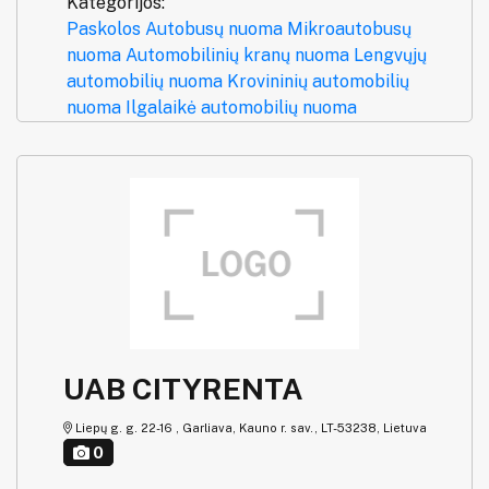
Kategorijos:
Paskolos
Autobusų nuoma
Mikroautobusų
nuoma
Automobilinių kranų nuoma
Lengvųjų
automobilių nuoma
Krovininių automobilių
nuoma
Ilgalaikė automobilių nuoma
UAB CITYRENTA
Liepų g. g. 22-16 , Garliava, Kauno r. sav., LT-53238, Lietuva
0