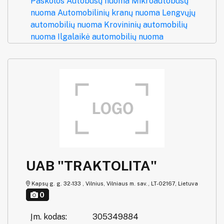
Paskolos
Autobusų nuoma
Mikroautobusų
nuoma
Automobilinių kranų nuoma
Lengvųjų
automobilių nuoma
Krovininių automobilių
nuoma
Ilgalaikė automobilių nuoma
UAB "TRAKTOLITA"
Kapsų g. g. 32-133 , Vilnius, Vilniaus m. sav., LT-02167, Lietuva
0
Įm. kodas:
305349884