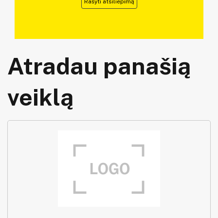
Rašyti atsiliepimą
Atradau panašią
veiklą