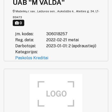
UAB "M VALDA"
Mažeikių r. sav., Laižuvos sen., Auksūdžio k., Ateities g. 34, LT-
89473
0
Įm. kodas:
306018257
Reg. data:
2022-02-21 metai
Darbotojai:
2023-01-01: 2 (apdraustieji)
Kategorijos:
Paskolos
Kreditai