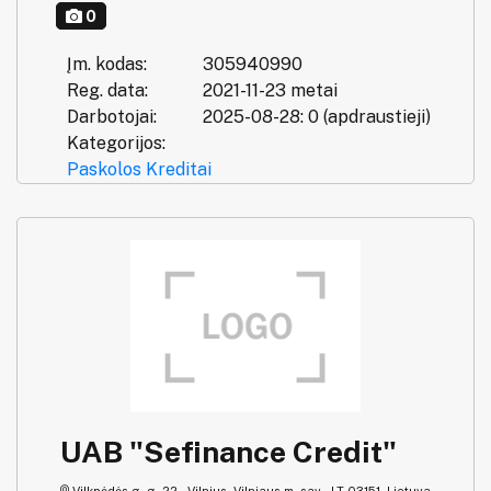
0
Įm. kodas:
305940990
Reg. data:
2021-11-23 metai
Darbotojai:
2025-08-28: 0 (apdraustieji)
Kategorijos:
Paskolos
Kreditai
UAB "Sefinance Credit"
Vilkpėdės g. g. 22 , Vilnius, Vilniaus m. sav., LT-03151, Lietuva