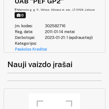
UAB "PEF GP2"
Maironio g. g. 11 , Vilnius, Vilniaus m. sav., LT-01124, Lietuva
0
Įm. kodas:
302582716
Reg. data:
2011-01-14 metai
Darbotojai:
2023-01-21: 1 (apdraustieji)
Kategorijos:
Paskolos
Kreditai
Nauji vaizdo įrašai