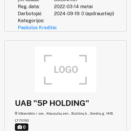
Reg. data:
2022-03-14 metai
Darbotojai:
2024-09-19: 0 (apdraustieji)
Kategorijos:
Paskolos
Kreditai
UAB "5P HOLDING"
Vilkaviškio r. sav., Klausučių sen., Bučiūnų k., Giedrių g. 141B,
LT-70192
0