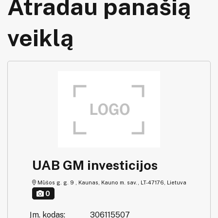
Atradau panašią
veiklą
UAB GM investicijos
Mūšos g. g. 9 , Kaunas, Kauno m. sav., LT-47176, Lietuva
0
Įm. kodas:
306115507