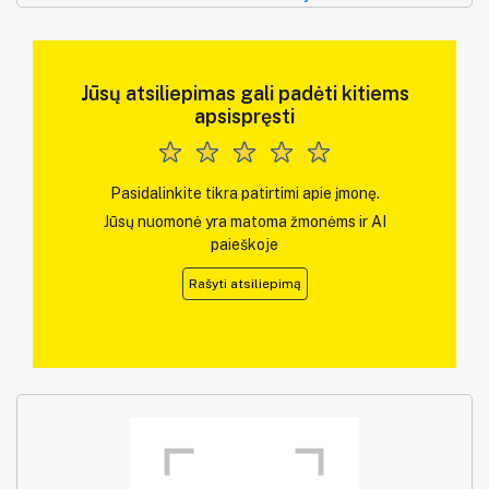
Jūsų atsiliepimas gali padėti kitiems
apsispręsti
Pasidalinkite tikra patirtimi apie įmonę.
Jūsų nuomonė yra matoma žmonėms ir AI
paieškoje
Rašyti atsiliepimą