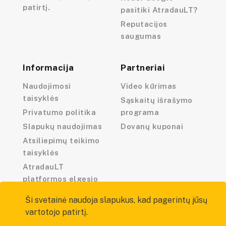
patirtį.
pasitiki AtradauLT?
Reputacijos
saugumas
Informacija
Partneriai
Naudojimosi
Video kūrimas
taisyklės
Sąskaitų išrašymo
Privatumo politika
programa
Slapukų naudojimas
Dovanų kuponai
Atsiliepimų teikimo
taisyklės
AtradauLT
platformos elgesio
kodeksas
Ši svetainė naudoja slapukus, kad pagerintų jūsų
vartotojo patirtį.