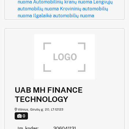
nuoma
Automobilinių kranų nuoma
Lengvųjų
automobilių nuoma
Krovininių automobilių
nuoma
Ilgalaikė automobilių nuoma
UAB MH FINANCE
TECHNOLOGY
Vilnius, Girulių g. 20, LT-12123
0
Įm. kodas:
306041131