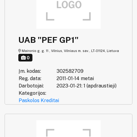
UAB "PEF GP1"
Maironio g. g. 11 , Vilnius, Vilniaus m. sav., LT-01124, Lietuva
0
Įm. kodas:
302582709
Reg. data:
2011-01-14 metai
Darbotojai:
2023-01-21: 1 (apdraustieji)
Kategorijos:
Paskolos
Kreditai