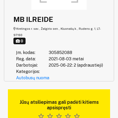
MB ILREIDE
Kretingos r. sav., Žalgirio sen., Kluonalių k., Rudens g. 1, LT-
97193
0
Įm. kodas:
305852088
Reg. data:
2021-08-03 metai
Darbotojai:
2025-06-22: 2 (apdraustieji)
Kategorijos:
Autobusų nuoma
Jūsų atsiliepimas gali padėti kitiems
apsispręsti