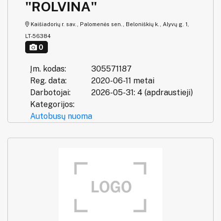
"ROLVINA"
Kaišiadorių r. sav., Palomenės sen., Beloniškių k., Alyvų g. 1,
LT-56384
0
Įm. kodas:
305571187
Reg. data:
2020-06-11 metai
Darbotojai:
2026-05-31: 4 (apdraustieji)
Kategorijos:
Autobusų nuoma