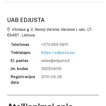
UAB EDJUSTA
Vilniaus g. 2, Senoji Varėna, Varėnos r. sav., LT-
65487 , Lietuva
Telefonas
+370 659 58111
Tinklalapis
https://edjusta.eu/
El. paštas
sales@edjusta.lt
Įm. kodas
302504016
Registracijos
2010-04-28
data