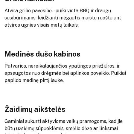
Atvira grilio pavėsinė – puiki vieta BBQ ir draugų
susibūrimams, leidžianti mėgautis maistu ruoštu ant
atviros ugnies visais metų laikais.
Medinės dušo kabinos
Patvarios, nereikalaujančios ypatingos priežiūros, ir
apsaugotos nuo drėgmės bei aplinkos poveikio. Puikiai
papildo medinę pirtį lauke.
Žaidimų aikštelės
Gaminiai sukurti aktyvioms vaikų pramogoms, kad jie
būtų užsiėmę sūpuoklėmis, smėlio dėže ar linksmai