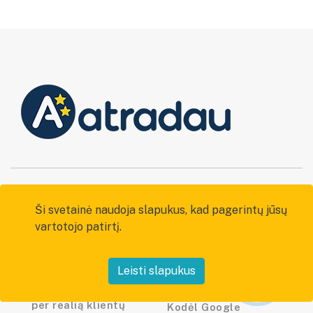
Mūsų tikslas
Apie mus
Ši svetainė naudoja slapukus, kad pagerintų jūsų
vartotojo patirtį.
Padėti žmonėms
Apie Atradau LT
atrasti patikimas
Pagalba ir kontaktai
įmones, o verslams –
Reputacijos lygiai
Leisti slapukus
kaupti atsiliepimus
Straipsnių skelbimas
ir kurti pasitikėjimą
per realią klientų
Kodėl Google