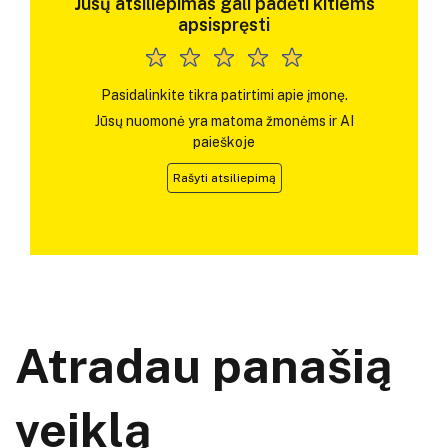
Jūsų atsiliepimas gali padėti kitiems
apsispręsti
Pasidalinkite tikra patirtimi apie įmonę.
Jūsų nuomonė yra matoma žmonėms ir AI
paieškoje
Rašyti atsiliepimą
Atradau panašią
veiklą