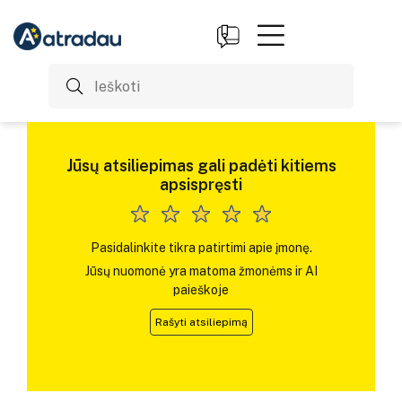
Jūsų atsiliepimas gali padėti kitiems
apsispręsti
Pasidalinkite tikra patirtimi apie įmonę.
Jūsų nuomonė yra matoma žmonėms ir AI
paieškoje
Rašyti atsiliepimą