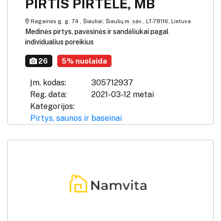
PIRTIS PIRTELĖ, MB
Ragainės g. g. 74 , Šiauliai, Šiaulių m. sav., LT-78116, Lietuva
Medinės pirtys, pavėsinės ir sandėliukai pagal
individualius poreikius
26
5% nuolaida
Įm. kodas:
305712937
Reg. data:
2021-03-12 metai
Kategorijos:
Pirtys, saunos ir baseinai