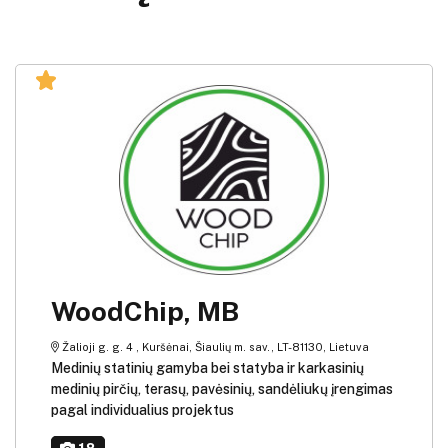
WoodChip, MB
Žalioji g. g. 4 , Kuršėnai, Šiaulių m. sav., LT-81130, Lietuva
Medinių statinių gamyba bei statyba ir karkasinių
medinių pirčių, terasų, pavėsinių, sandėliukų įrengimas
pagal individualius projektus