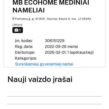
MB ECOHOME MEDINIAI
NAMELIAI
Partizanų g. g. 61-806 , Kaunas, Kauno m. sav., LT-49282,
Lietuva
1
Įm. kodas:
306151229
Reg. data:
2022-09-26 metai
Darbotojai:
2026-02-01: 1 (apdraustieji)
Kategorijos:
Surenkamieji gyvenamieji namai
Nauji vaizdo įrašai