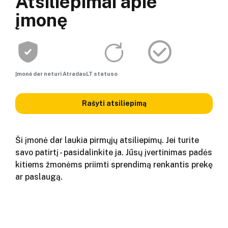
Atsiliepimai apie
įmonę
Įmonė dar neturi AtradauLT statuso
Rašyti atsiliepimą
Ši įmonė dar laukia pirmųjų atsiliepimų. Jei turite
savo patirtį - pasidalinkite ja. Jūsų įvertinimas padės
kitiems žmonėms priimti sprendimą renkantis prekę
ar paslaugą.