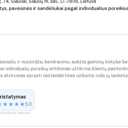
 74, Šiauliai, Šiaulių m. sav., LT-78116, Lietuva
ys, pavėsinės ir sandėliukai pagal individualius poreikiu
sionaliu ir nuoširdžiu bendravimu, aukšta gaminių kokybe be
i individualių poreikių atitikimas užtikrina klientų pasitenk
 atvirumas spręsti nestandartines užduotis rodo jų lankstum
ristatymas
5.0
tsiliepimų tekstus