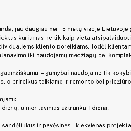
manda, jau daugiau nei 15 metų visoje Lietuvoje 
ektas kuriamas ne tik kaip vieta atsipalaiduoti,
individualiems kliento poreikiams, todėl klient
išplanavimo iki naudojamų medžiagų bei komplek
ilgaamžiškumui – gamybai naudojame tik kokybiš
s, o prireikus teikiame ir remonto bei priežiūr
ojami:
 dienų, o montavimas užtrunka 1 dieną.
sandėliukus ir pavėsines – kiekvienas projektas