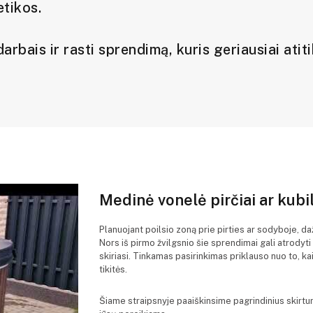
etikos.
arbais ir rasti sprendimą, kuris geriausiai atit
Medinė vonelė pirčiai ar kubila
Planuojant poilsio zoną prie pirties ar sodyboje, da
Nors iš pirmo žvilgsnio šie sprendimai gali atrodyt
skiriasi. Tinkamas pasirinkimas priklauso nuo to, kaip
tikitės.
Šiame straipsnyje paaiškinsime pagrindinius skirtu