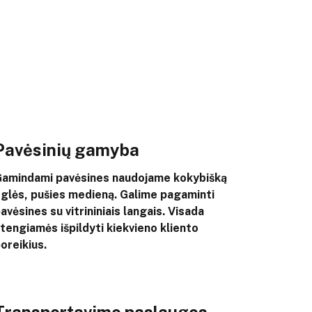
Pavėsinių gamyba
amindami pavėsines naudojame kokybišką
glės, pušies medieną. Galime pagaminti
avėsines su vitrininiais langais. Visada
tengiamės išpildyti kiekvieno kliento
oreikius.