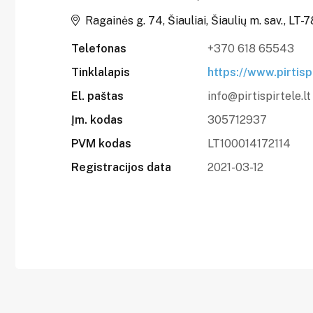
Ragainės g. 74, Šiauliai, Šiaulių m. sav., LT-7
Telefonas
+370 618 65543
Tinklalapis
https://www.pirtispi
El. paštas
info@pirtispirtele.lt
Įm. kodas
305712937
PVM kodas
LT100014172114
Registracijos data
2021-03-12