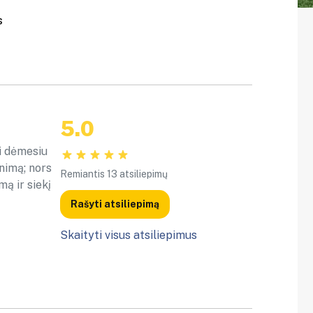
s
5.0
i dėmesiu
inimą; nors
Remiantis 13 atsiliepimų
ą ir siekį
Rašyti atsiliepimą
Skaityti visus atsiliepimus