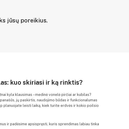
iks jūsų poreikius.
s: kuo skiriasi ir ką rinktis?
žnai kyla klausimas – medinė vonelė pirčiai ar kubilas?
i panašūs, jų paskirtis, naudojimo būdas ir funkcionalumas
 planuojate leisti laiką, kiek turite erdvės ir kokio poilsio
mus ir padėsime apsispręsti, kuris sprendimas labiau tinka