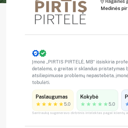
Ragainės g.
Medinės pirt
Įmonė „PIRTIS PIRTELĖ, MB“ išsiskiria profe
detalėms, o greitas ir sklandus pristatymas be
atsiliepimuose problemų nepastebėta, įmonės
tobulėti.
Paslaugumas
Kokybė
P
5.0
5.0
Santrauką sugeneravo dirbtinis intelektas pagal klientų a