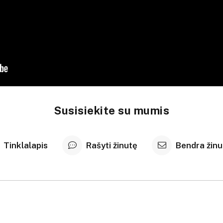
Susisiekite su mumis
Tinklalapis
Rašyti žinutę
Bendra žinu