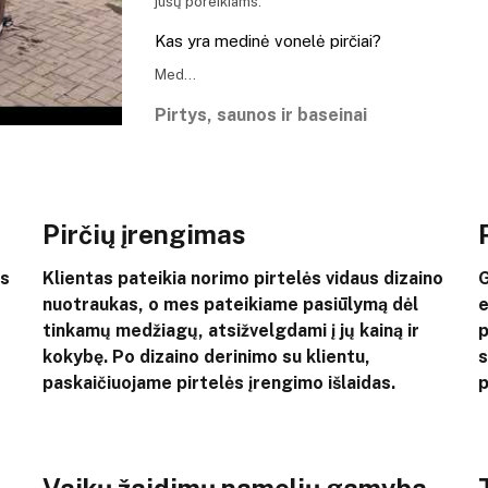
jūsų poreikiams.
Kas yra medinė vonelė pirčiai?
Med…
Pirtys, saunos ir baseinai
Pirčių įrengimas
us
Klientas pateikia norimo pirtelės vidaus dizaino
G
nuotraukas, o mes pateikiame pasiūlymą dėl
e
tinkamų medžiagų, atsižvelgdami į jų kainą ir
p
kokybę. Po dizaino derinimo su klientu,
s
paskaičiuojame pirtelės įrengimo išlaidas.
p