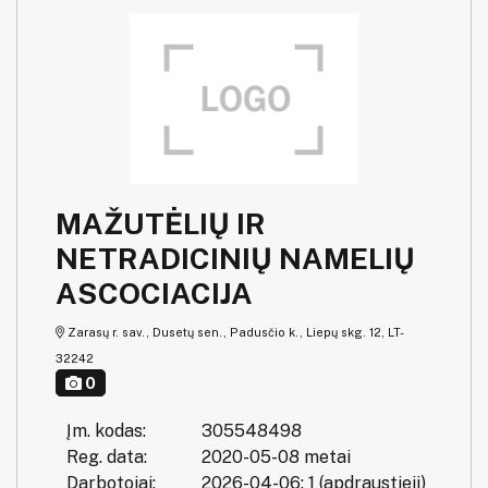
MAŽUTĖLIŲ IR
NETRADICINIŲ NAMELIŲ
ASCOCIACIJA
Zarasų r. sav., Dusetų sen., Padusčio k., Liepų skg. 12, LT-
32242
0
Įm. kodas:
305548498
Reg. data:
2020-05-08 metai
Darbotojai:
2026-04-06: 1 (apdraustieji)