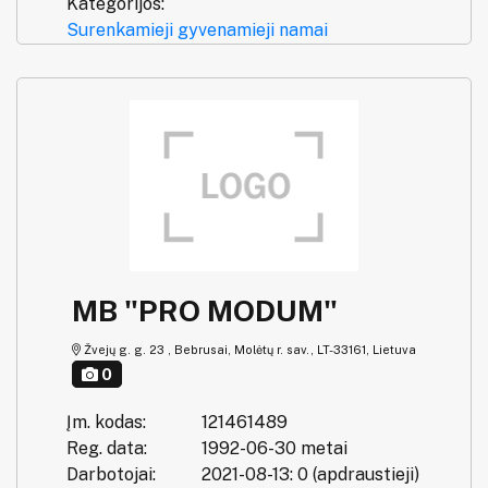
Kategorijos:
Surenkamieji gyvenamieji namai
MB "PRO MODUM"
Žvejų g. g. 23 , Bebrusai, Molėtų r. sav., LT-33161, Lietuva
0
Įm. kodas:
121461489
Reg. data:
1992-06-30 metai
Darbotojai:
2021-08-13: 0 (apdraustieji)