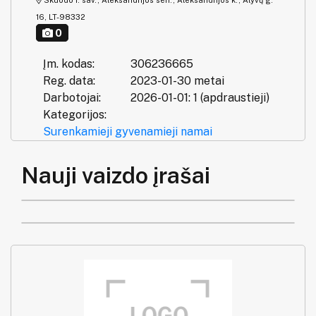
Skuodo r. sav., Aleksandrijos sen., Aleksandrijos k., Alyvų g.
16, LT-98332
0
Įm. kodas:
306236665
Reg. data:
2023-01-30 metai
Darbotojai:
2026-01-01: 1 (apdraustieji)
Kategorijos:
Surenkamieji gyvenamieji namai
Nauji vaizdo įrašai