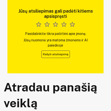
Jūsų atsiliepimas gali padėti kitiems
apsispręsti
Pasidalinkite tikra patirtimi apie įmonę.
Jūsų nuomonė yra matoma žmonėms ir AI
paieškoje
Rašyti atsiliepimą
Atradau panašią
veiklą