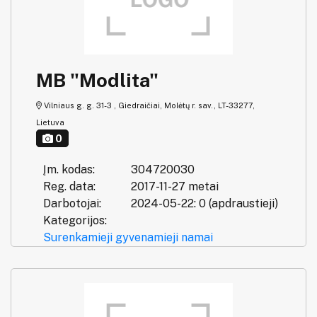
MB "Modlita"
Vilniaus g. g. 31-3 , Giedraičiai, Molėtų r. sav., LT-33277,
Lietuva
0
Įm. kodas:
304720030
Reg. data:
2017-11-27 metai
Darbotojai:
2024-05-22: 0 (apdraustieji)
Kategorijos:
Surenkamieji gyvenamieji namai