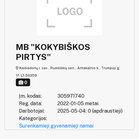
MB "KOKYBIŠKOS
PIRTYS"
Kaišiadorių r. sav., Rumšiškių sen., Antakalnio k., Trumpoji g.
17, LT-56359
0
Įm. kodas:
305971740
Reg. data:
2022-01-05 metai
Darbotojai:
2025-05-04: 0 (apdraustieji)
Kategorijos:
Surenkamieji gyvenamieji namai