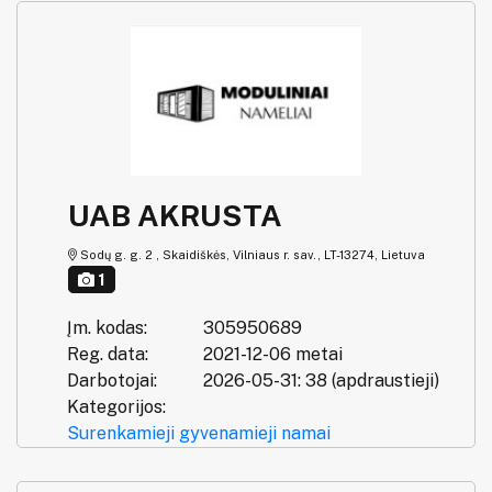
UAB AKRUSTA
Sodų g. g. 2 , Skaidiškės, Vilniaus r. sav., LT-13274, Lietuva
1
Įm. kodas:
305950689
Reg. data:
2021-12-06 metai
Darbotojai:
2026-05-31: 38 (apdraustieji)
Kategorijos:
Surenkamieji gyvenamieji namai