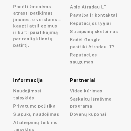
Padėti žmonėms
Apie Atradau LT
atrasti patikimas
Pagalba ir kontaktai
įmones, o verslams –
Reputacijos lygiai
kaupti atsiliepimus
Straipsnių skelbimas
ir kurti pasitikėjimą
per realią klientų
Kodėl Google
patirtį.
pasitiki AtradauLT?
Reputacijos
saugumas
Informacija
Partneriai
Naudojimosi
Video kūrimas
taisyklės
Sąskaitų išrašymo
Privatumo politika
programa
Slapukų naudojimas
Dovanų kuponai
Atsiliepimų teikimo
taisyklės