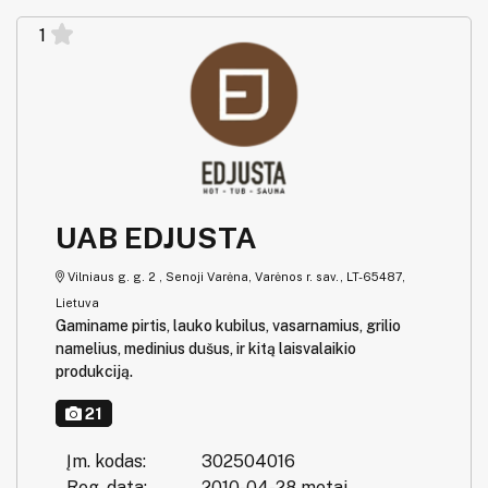
1
UAB EDJUSTA
Vilniaus g. g. 2 , Senoji Varėna, Varėnos r. sav., LT-65487,
Lietuva
Gaminame pirtis, lauko kubilus, vasarnamius, grilio
namelius, medinius dušus, ir kitą laisvalaikio
produkciją.
21
Įm. kodas:
302504016
Reg. data:
2010-04-28 metai