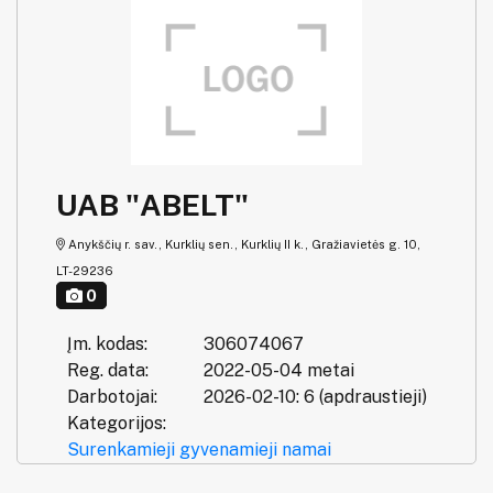
UAB "ABELT"
Anykščių r. sav., Kurklių sen., Kurklių II k., Gražiavietės g. 10,
LT-29236
0
Įm. kodas:
306074067
Reg. data:
2022-05-04 metai
Darbotojai:
2026-02-10: 6 (apdraustieji)
Kategorijos:
Surenkamieji gyvenamieji namai