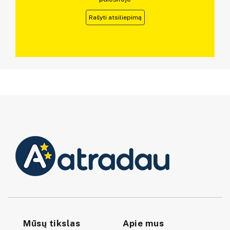
Rašyti atsiliepimą
Mūsų tikslas
Apie mus