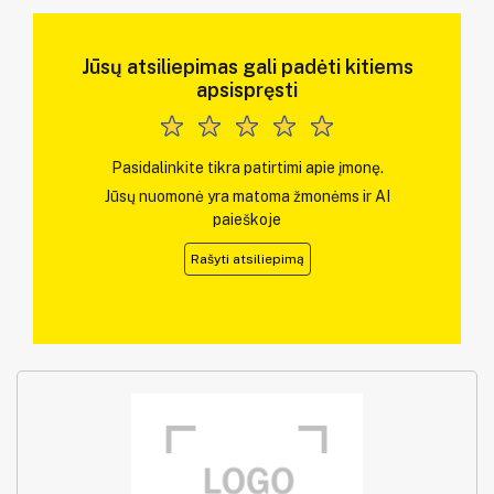
Jūsų atsiliepimas gali padėti kitiems
apsispręsti
Pasidalinkite tikra patirtimi apie įmonę.
Jūsų nuomonė yra matoma žmonėms ir AI
paieškoje
Rašyti atsiliepimą