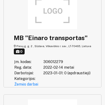
MB "Einaro transportas"
Pievų g. g. 2 , Sūdava, Vilkaviškio r. sav., LT-70465, Lietuva
0
Įm. kodas:
306012279
Reg. data:
2022-02-14 metai
Darbotojai:
2023-01-01: 0 (apdraustieji)
Kategorijos:
Žemės darbai