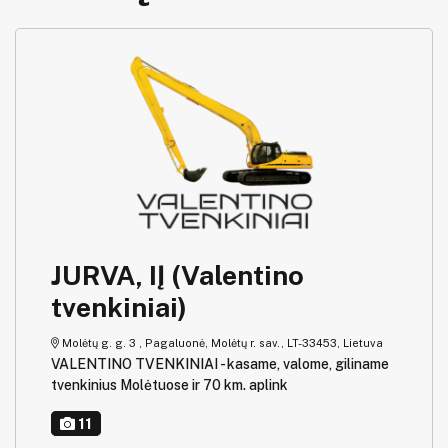
JURVA, IĮ (Valentino
tvenkiniai)
Molėtų g. g. 3 , Pagaluonė, Molėtų r. sav., LT-33453, Lietuva
VALENTINO TVENKINIAI - kasame, valome, giliname
tvenkinius Molėtuose ir 70 km. aplink
11