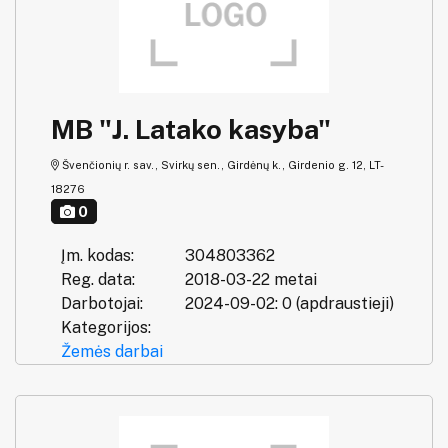
MB "J. Latako kasyba"
Švenčionių r. sav., Svirkų sen., Girdėnų k., Girdenio g. 12, LT-
18276
0
Įm. kodas:
304803362
Reg. data:
2018-03-22 metai
Darbotojai:
2024-09-02: 0 (apdraustieji)
Kategorijos:
Žemės darbai