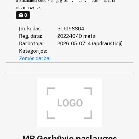
Sakalaičių Sodų 7-oji g. g. 35 , Vilnius, Vilniaus m. sav., LT-
02216, Lietuva
0
Įm. kodas:
306158864
Reg. data:
2022-10-10 metai
Darbotojai:
2026-05-07: 4 (apdraustieji)
Kategorijos:
Žemės darbai
MB Gerbūvio paslaugos