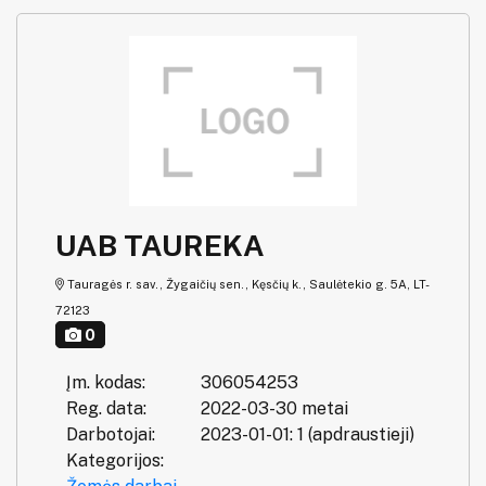
UAB TAUREKA
Tauragės r. sav., Žygaičių sen., Kęsčių k., Saulėtekio g. 5A, LT-
72123
0
Įm. kodas:
306054253
Reg. data:
2022-03-30 metai
Darbotojai:
2023-01-01: 1 (apdraustieji)
Kategorijos: