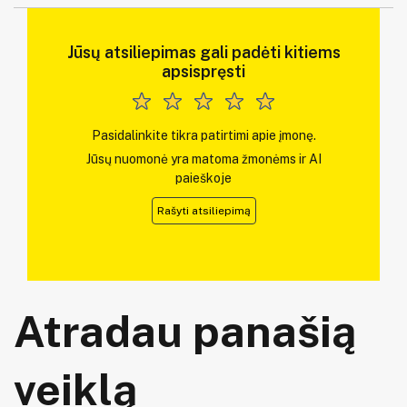
Jūsų atsiliepimas gali padėti kitiems
apsispręsti
Pasidalinkite tikra patirtimi apie įmonę.
Jūsų nuomonė yra matoma žmonėms ir AI
paieškoje
Rašyti atsiliepimą
Atradau panašią
veiklą