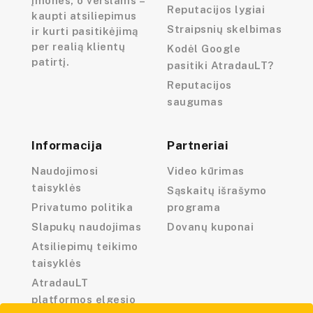
įmones, o verslams –
Reputacijos lygiai
kaupti atsiliepimus
Straipsnių skelbimas
ir kurti pasitikėjimą
per realią klientų
Kodėl Google
patirtį.
pasitiki AtradauLT?
Reputacijos
saugumas
Informacija
Partneriai
Naudojimosi
Video kūrimas
taisyklės
Sąskaitų išrašymo
Privatumo politika
programa
Slapukų naudojimas
Dovanų kuponai
Atsiliepimų teikimo
taisyklės
AtradauLT
platformos elgesio