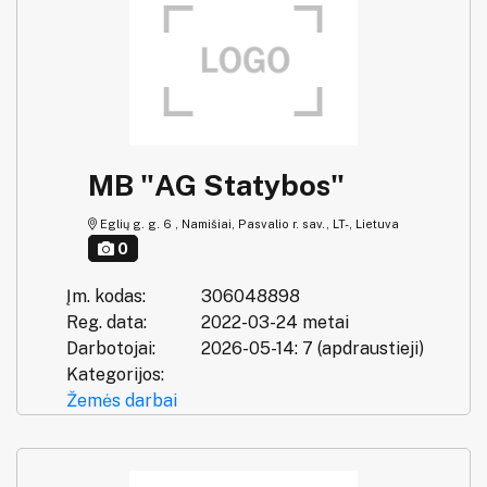
MB "AG Statybos"
Eglių g. g. 6 , Namišiai, Pasvalio r. sav., LT-, Lietuva
0
Įm. kodas:
306048898
Reg. data:
2022-03-24 metai
Darbotojai:
2026-05-14: 7 (apdraustieji)
Kategorijos:
Žemės darbai