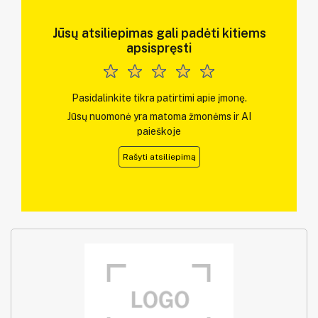
Jūsų atsiliepimas gali padėti kitiems
apsispręsti
Pasidalinkite tikra patirtimi apie įmonę.
Jūsų nuomonė yra matoma žmonėms ir AI
paieškoje
Rašyti atsiliepimą