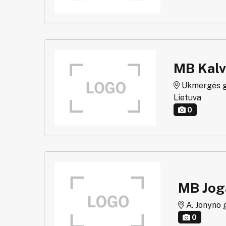
MB Kalv
Ukmergės g. 
Lietuva
0
MB Jog
A. Jonyno g
0