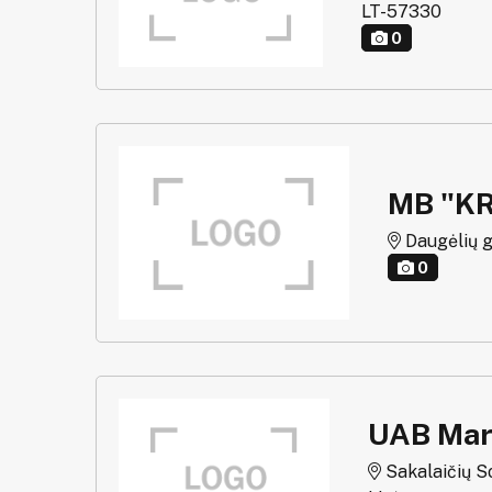
LT-57330
0
MB "KR
Daugėlių g. 
0
UAB Mar
Sakalaičių Sod