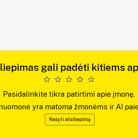
iliepimas gali padėti kitiems ap
Pasidalinkite tikra patirtimi apie įmonę.
 nuomonė yra matoma žmonėms ir AI paie
Rašyti atsiliepimą