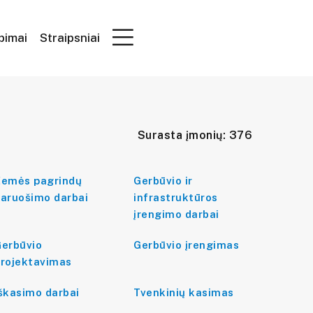
epimai
Straipsniai
Surasta įmonių: 376
emės pagrindų
Gerbūvio ir
aruošimo darbai
infrastruktūros
įrengimo darbai
erbūvio
Gerbūvio įrengimas
rojektavimas
škasimo darbai
Tvenkinių kasimas