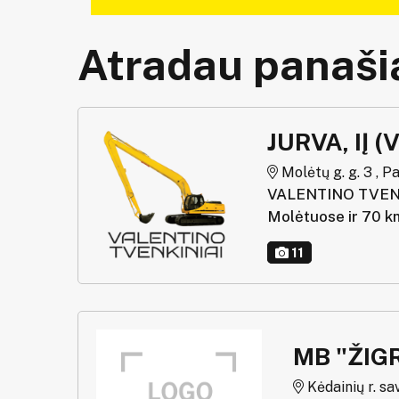
Atradau panašią
JURVA, IĮ (
Molėtų g. g. 3 , P
VALENTINO TVENKIN
Molėtuose ir 70 km
11
MB "ŽIG
Kėdainių r. sav