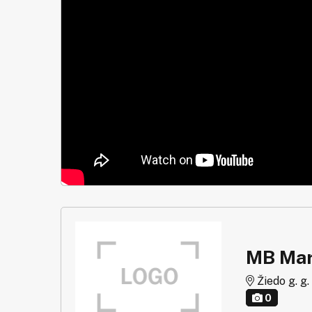
MB Mar
Žiedo g. g.
0