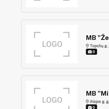
MB "Že
Topolių g. g
0
MB "Mi
Alėjos g. g
0