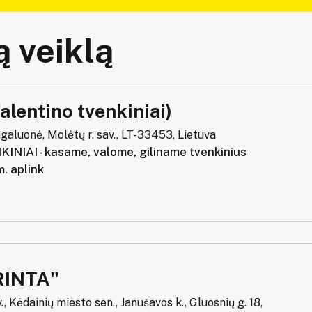
 veiklą
Valentino tvenkiniai)
agaluonė, Molėtų r. sav., LT-33453, Lietuva
IAI - kasame, valome, giliname tvenkinius
. aplink
RINTA"
., Kėdainių miesto sen., Janušavos k., Gluosnių g. 18,