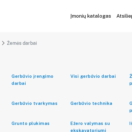
Įmonių katalogas
Atsili
Žemės darbai
Gerbūvio įrengimo
Visi gerbūvio darbai
Ž
darbai
p
Gerbūvio tvarkymas
Gerbūvio technika
G
p
Grunto plukimas
Ežero valymas su
I
ekskavatoriumi