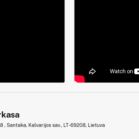
kasa
 8 , Santaka, Kalvarijos sav., LT-69208, Lietuva