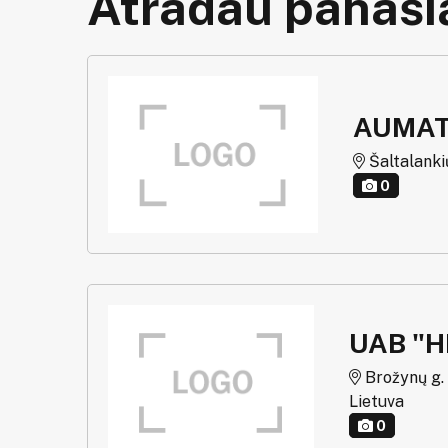
Atradau panašią
AUMAT
Šaltalankių 
0
UAB "
Brožynų g. g
Lietuva
0