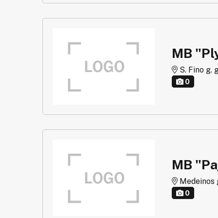
MB "Ply
S. Fino g. g
0
MB "Paj
Medeinos g.
0