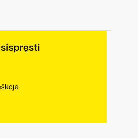
sispręsti
škoje