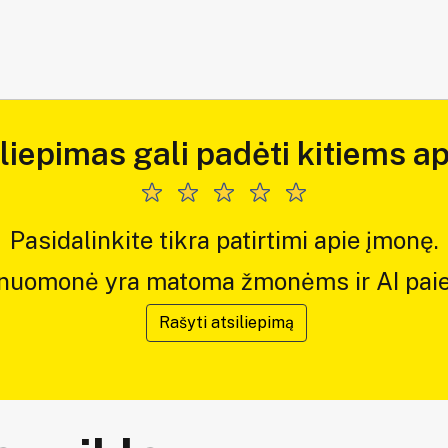
iliepimas gali padėti kitiems ap
Pasidalinkite tikra patirtimi apie įmonę.
 nuomonė yra matoma žmonėms ir AI paie
Rašyti atsiliepimą