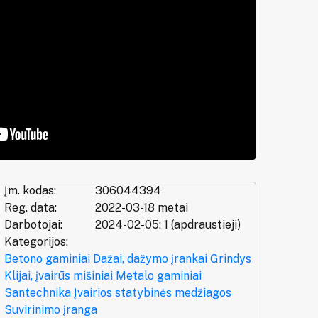
Įm. kodas:
306044394
Reg. data:
2022-03-18 metai
Darbotojai:
2024-02-05: 1 (apdraustieji)
Kategorijos:
Betono gaminiai
Dažai, dažymo įrankai
Grindys
Klijai, įvairūs mišiniai
Metalo gaminiai
Santechnika
Įvairios statybinės medžiagos
Suvirinimo įranga