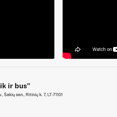
k ir bus"
., Šakių sen., Ritinių k. 7, LT-71101