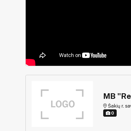
MB "Rei
Šakių r. sav
0