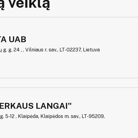
 veiklą
A UAB
g. g. 24 , , Vilniaus r. sav., LT-02237, Lietuva
HERKAUS LANGAI"
. 5-12 , Klaipėda, Klaipėdos m. sav., LT-95209,