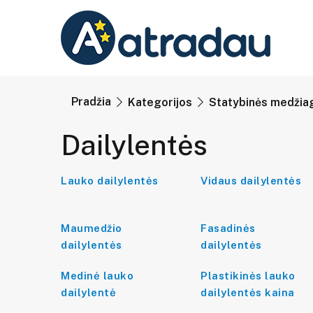
Pradžia
Kategorijos
Statybinės medžiag
Dailylentės
Lauko dailylentės
Vidaus dailylentės
Maumedžio
Fasadinės
dailylentės
dailylentės
Medinė lauko
Plastikinės lauko
dailylentė
dailylentės kaina