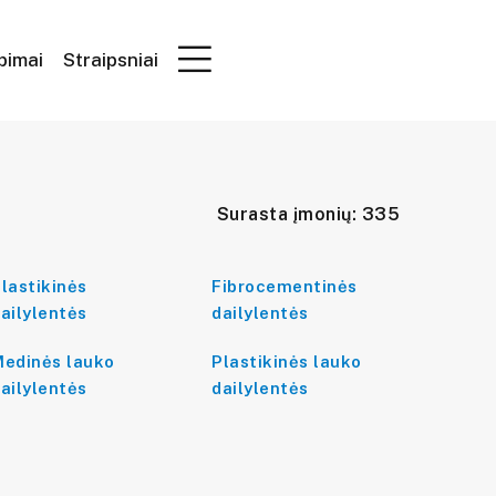
epimai
Straipsniai
Surasta įmonių: 335
lastikinės
Fibrocementinės
ailylentės
dailylentės
edinės lauko
Plastikinės lauko
ailylentės
dailylentės