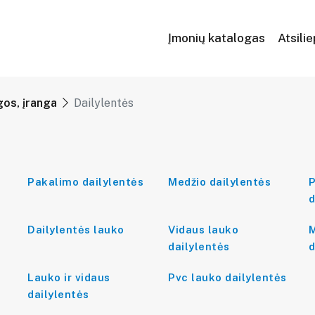
Įmonių katalogas
Atsili
os, įranga
Dailylentės
Pakalimo dailylentės
Medžio dailylentės
P
d
Dailylentės lauko
Vidaus lauko
M
dailylentės
d
Lauko ir vidaus
Pvc lauko dailylentės
dailylentės