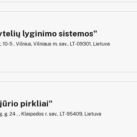
telių lyginimo sistemos"
. 10-5 , Vilnius, Vilniaus m. sav., LT-09301, Lietuva
ūrio pirkliai"
 g. 24 , , Klaipėdos r. sav., LT-95409, Lietuva