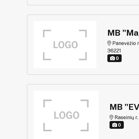
MB "Mag
Panevėžio r.
36221
0
MB "EV
Raseinių r.
0