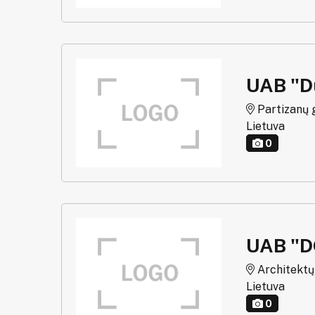
UAB "D
Partizanų g
Lietuva
0
UAB "
Architektų g
Lietuva
0