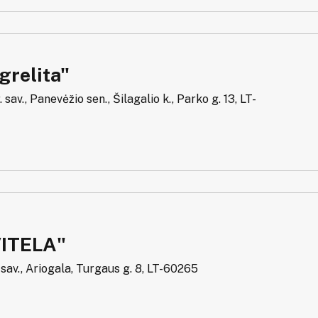
relita"
 sav., Panevėžio sen., Šilagalio k., Parko g. 13, LT-
ITELA"
 sav., Ariogala, Turgaus g. 8, LT-60265