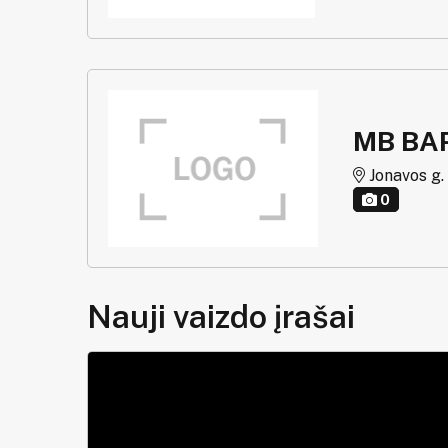
MB BA
Jonavos g. 
0
Nauji vaizdo įrašai