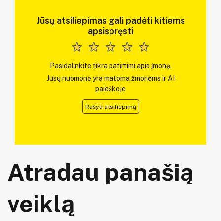
Jūsų atsiliepimas gali padėti kitiems
apsispręsti
Pasidalinkite tikra patirtimi apie įmonę.
Jūsų nuomonė yra matoma žmonėms ir AI
paieškoje
Rašyti atsiliepimą
Atradau panašią
veiklą