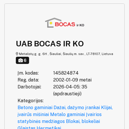
UAB BOCAS IR KO
Metalistų g. g. 6H , Šiauliai, Šiaulių m. sav., LT-78107, Lietuva
6
Įm. kodas:
145824874
Reg. data:
2002-01-09 metai
Darbotojai:
2026-04-05: 35
(apdraustieji)
Kategorijos:
Betono gaminiai
Dažai, dažymo įrankai
Klijai,
įvairūs mišiniai
Metalo gaminiai
Įvairios
statybinės medžiagos
Blokai, blokeliai
Glaistas
Hermetikai