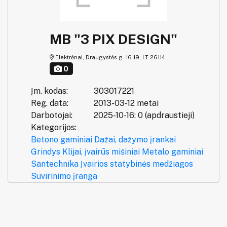
MB "3 PIX DESIGN"
Elektrėnai, Draugystės g. 16-19, LT-26114
0
Įm. kodas:
303017221
Reg. data:
2013-03-12 metai
Darbotojai:
2025-10-16: 0 (apdraustieji)
Kategorijos:
Betono gaminiai
Dažai, dažymo įrankai
Grindys
Klijai, įvairūs mišiniai
Metalo gaminiai
Santechnika
Įvairios statybinės medžiagos
Suvirinimo įranga