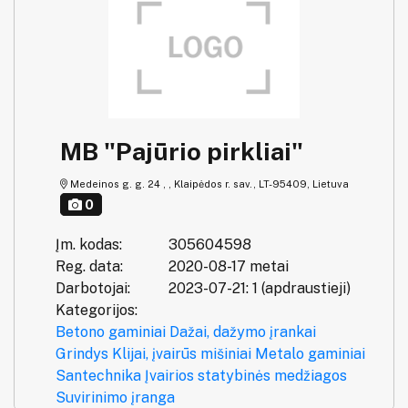
MB "Pajūrio pirkliai"
Medeinos g. g. 24 , , Klaipėdos r. sav., LT-95409, Lietuva
0
Įm. kodas:
305604598
Reg. data:
2020-08-17 metai
Darbotojai:
2023-07-21: 1 (apdraustieji)
Kategorijos:
Betono gaminiai
Dažai, dažymo įrankai
Grindys
Klijai, įvairūs mišiniai
Metalo gaminiai
Santechnika
Įvairios statybinės medžiagos
Suvirinimo įranga