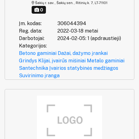
Šakių r. sav., Šakių sen., Ritinių k. 7, LT-71101
0
Įm. kodas:
306044394
Reg. data:
2022-03-18 metai
Darbotojai:
2024-02-05: 1 (apdraustieji)
Kategorijos:
Betono gaminiai
Dažai, dažymo įrankai
Grindys
Klijai, įvairūs mišiniai
Metalo gaminiai
Santechnika
Įvairios statybinės medžiagos
Suvirinimo įranga