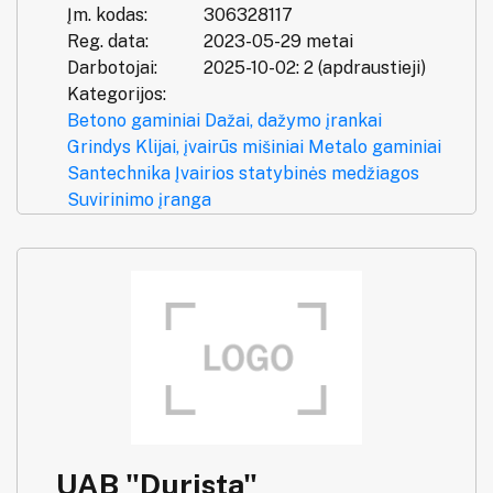
Įm. kodas:
306328117
Reg. data:
2023-05-29 metai
Darbotojai:
2025-10-02: 2 (apdraustieji)
Kategorijos:
Betono gaminiai
Dažai, dažymo įrankai
Grindys
Klijai, įvairūs mišiniai
Metalo gaminiai
Santechnika
Įvairios statybinės medžiagos
Suvirinimo įranga
UAB "Durista"