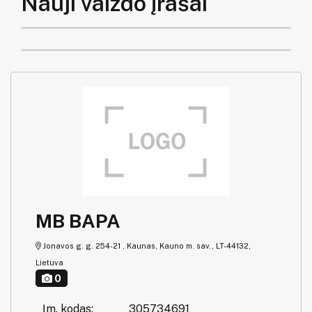
Nauji vaizdo įrašai
MB BAPA
Jonavos g. g. 254-21 , Kaunas, Kauno m. sav., LT-44132,
Lietuva
0
Įm. kodas:
305734691