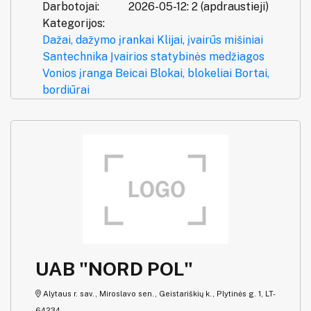
Darbotojai:
2026-05-12: 2 (apdraustieji)
Kategorijos:
Dažai, dažymo įrankai
Klijai, įvairūs mišiniai
Santechnika
Įvairios statybinės medžiagos
Vonios įranga
Beicai
Blokai, blokeliai
Bortai,
bordiūrai
UAB "NORD POL"
Alytaus r. sav., Miroslavo sen., Geistariškių k., Plytinės g. 1, LT-
64234