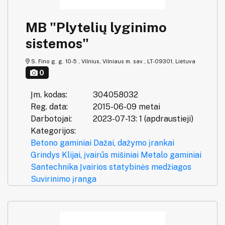
MB "Plytelių lyginimo
sistemos"
S. Fino g. g. 10-5 , Vilnius, Vilniaus m. sav., LT-09301, Lietuva
0
Įm. kodas:
304058032
Reg. data:
2015-06-09 metai
Darbotojai:
2023-07-13: 1 (apdraustieji)
Kategorijos:
Betono gaminiai
Dažai, dažymo įrankai
Grindys
Klijai, įvairūs mišiniai
Metalo gaminiai
Santechnika
Įvairios statybinės medžiagos
Suvirinimo įranga