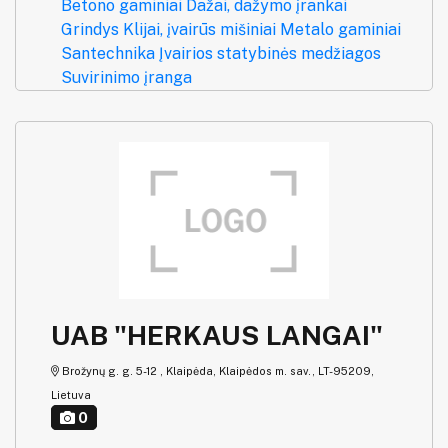
Betono gaminiai
Dažai, dažymo įrankai
Grindys
Klijai, įvairūs mišiniai
Metalo gaminiai
Santechnika
Įvairios statybinės medžiagos
Suvirinimo įranga
UAB "HERKAUS LANGAI"
Brožynų g. g. 5-12 , Klaipėda, Klaipėdos m. sav., LT-95209,
Lietuva
0