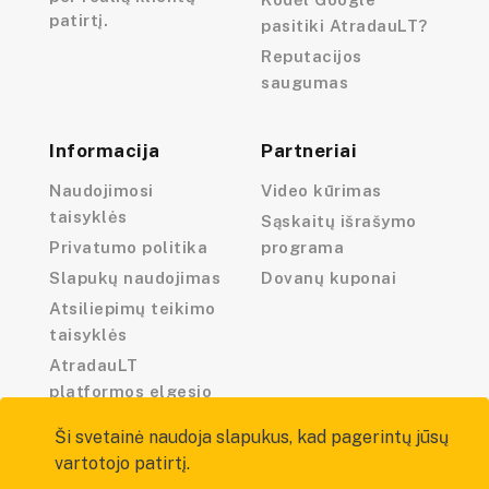
patirtį.
pasitiki AtradauLT?
Reputacijos
saugumas
Informacija
Partneriai
Naudojimosi
Video kūrimas
taisyklės
Sąskaitų išrašymo
Privatumo politika
programa
Slapukų naudojimas
Dovanų kuponai
Atsiliepimų teikimo
taisyklės
AtradauLT
platformos elgesio
kodeksas
Ši svetainė naudoja slapukus, kad pagerintų jūsų
vartotojo patirtį.