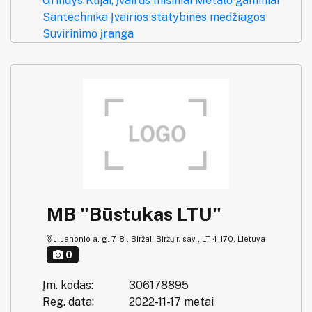
Grindys
Klijai, įvairūs mišiniai
Metalo gaminiai
Santechnika
Įvairios statybinės medžiagos
Suvirinimo įranga
MB "Būstukas LTU"
J. Janonio a. g. 7-8 , Biržai, Biržų r. sav., LT-41170, Lietuva
0
Įm. kodas:
306178895
Reg. data:
2022-11-17 metai