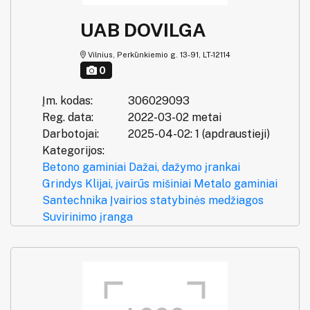
UAB DOVILGA
Vilnius, Perkūnkiemio g. 13-91, LT-12114
0
Įm. kodas:
306029093
Reg. data:
2022-03-02 metai
Darbotojai:
2025-04-02: 1 (apdraustieji)
Kategorijos:
Betono gaminiai
Dažai, dažymo įrankai
Grindys
Klijai, įvairūs mišiniai
Metalo gaminiai
Santechnika
Įvairios statybinės medžiagos
Suvirinimo įranga