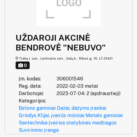
UŽDAROJI AKCINĖ
BENDROVĖ "NEBUVO"
Trakų r. sav., Lentvario sen., Valų k., Ribos g. 16, LT-21421
0
Įm. kodas:
306001546
Reg. data:
2022-02-03 metai
Darbotojai:
2023-07-04: 2 (apdraustieji)
Kategorijos:
Betono gaminiai
Dažai, dažymo įrankai
Grindys
Klijai, įvairūs mišiniai
Metalo gaminiai
Santechnika
Įvairios statybinės medžiagos
Suvirinimo įranga