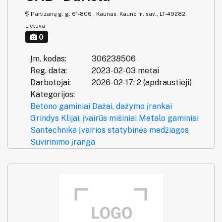
Partizanų g. g. 61-806 , Kaunas, Kauno m. sav., LT-49282,
Lietuva
0
Įm. kodas:
306238506
Reg. data:
2023-02-03 metai
Darbotojai:
2026-02-17: 2 (apdraustieji)
Kategorijos:
Betono gaminiai
Dažai, dažymo įrankai
Grindys
Klijai, įvairūs mišiniai
Metalo gaminiai
Santechnika
Įvairios statybinės medžiagos
Suvirinimo įranga