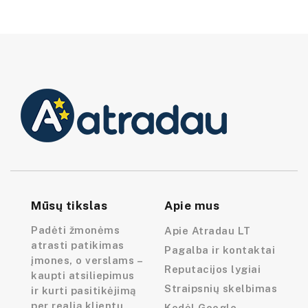
Mūsų tikslas
Apie mus
Padėti žmonėms
Apie Atradau LT
atrasti patikimas
Pagalba ir kontaktai
įmones, o verslams –
Reputacijos lygiai
kaupti atsiliepimus
Straipsnių skelbimas
ir kurti pasitikėjimą
per realią klientų
Kodėl Google