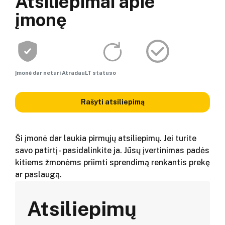
Atsiliepimai apie
įmonę
Įmonė dar neturi AtradauLT statuso
Rašyti atsiliepimą
Ši įmonė dar laukia pirmųjų atsiliepimų. Jei turite
savo patirtį - pasidalinkite ja. Jūsų įvertinimas padės
kitiems žmonėms priimti sprendimą renkantis prekę
ar paslaugą.
Atsiliepimų