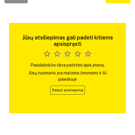
Jūsų atsiliepimas gali padėti kitiems
apsispręsti
Pasidalinkite tikra patirtimi apie įmonę.
Jūsų nuomonė yra matoma žmonėms ir AI
paieškoje
Rašyti atsiliepimą