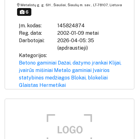
Metalistų g. g. 6H , Šiauliai, Šiaulių m. sav., LT-78107, Lietuva
6
Įm. kodas:
145824874
Reg. data:
2002-01-09 metai
Darbotojai:
2026-04-05: 35
(apdraustieji)
Kategorijos:
Betono gaminiai
Dažai, dažymo įrankai
Klijai,
įvairūs mišiniai
Metalo gaminiai
Įvairios
statybinės medžiagos
Blokai, blokeliai
Glaistas
Hermetikai