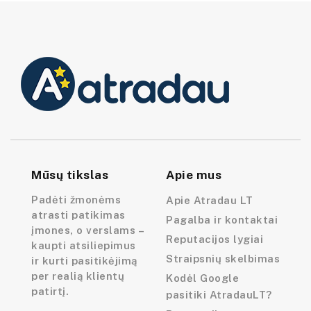
Mūsų tikslas
Apie mus
Padėti žmonėms
Apie Atradau LT
atrasti patikimas
Pagalba ir kontaktai
įmones, o verslams –
Reputacijos lygiai
kaupti atsiliepimus
Straipsnių skelbimas
ir kurti pasitikėjimą
per realią klientų
Kodėl Google
patirtį.
pasitiki AtradauLT?