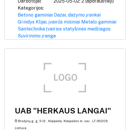
Darbotojai:
2025-05-02: 2 (apdraustieji)
Kategorijos:
Betono gaminiai
Dažai, dažymo įrankai
Grindys
Klijai, įvairūs mišiniai
Metalo gaminiai
Santechnika
Įvairios statybinės medžiagos
Suvirinimo įranga
UAB "HERKAUS LANGAI"
Brožynų g. g. 5-12 , Klaipėda, Klaipėdos m. sav., LT-95209,
Lietuva