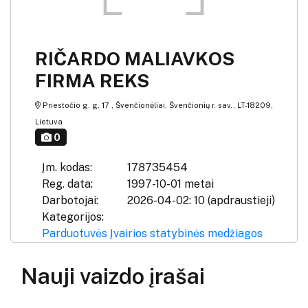
RIČARDO MALIAVKOS
FIRMA REKS
Priestočio g. g. 17 , Švenčionėliai, Švenčionių r. sav., LT-18209,
Lietuva
0
Įm. kodas:
178735454
Reg. data:
1997-10-01 metai
Darbotojai:
2026-04-02: 10 (apdraustieji)
Kategorijos:
Parduotuvės
Įvairios statybinės medžiagos
Nauji vaizdo įrašai