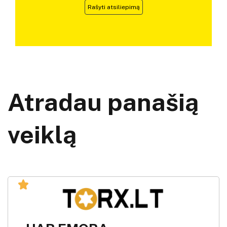
Rašyti atsiliepimą
Atradau panašią
veiklą