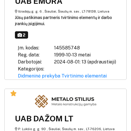
UAB EMORA
Išradėjų g. g. 6 , Šiauliai, Šiaulių m. sav., LT-78138, Lietuva
Jūsų patikimas partneris tvirtinimo elementų ir darbo
įrankių įsigijimui.
2
Įm. kodas:
145585748
Reg. data:
1999-10-13 metai
Darbotojai:
2024-08-01: 13 (apdraustieji)
Kategorijos:
Didmeninė prekyba
Tvirtinimo elementai
UAB DAŽOM LT
P. Lukšio g. g. 9D , Šiauliai, Šiaulių m. sav., LT-76206, Lietuva