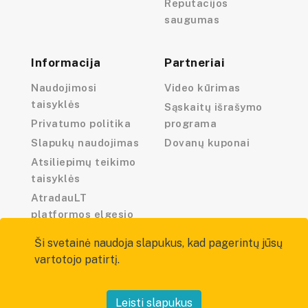
Reputacijos
saugumas
Informacija
Partneriai
Naudojimosi
Video kūrimas
taisyklės
Sąskaitų išrašymo
Privatumo politika
programa
Slapukų naudojimas
Dovanų kuponai
Atsiliepimų teikimo
taisyklės
AtradauLT
platformos elgesio
kodeksas
Ši svetainė naudoja slapukus, kad pagerintų jūsų
vartotojo patirtį.
Leisti slapukus