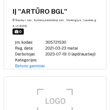
IĮ "ARTŪRO BGL"
Šiaulių r. sav., Kuršėnų kaimiškoji sen., Visdergių k., Laumės g.
4, LT-81216
0
Įm. kodas:
305721530
Reg. data:
2021-03-23 metai
Darbotojai:
2023-07-19: 0 (apdraustieji)
Kategorijos:
Betono gaminiai