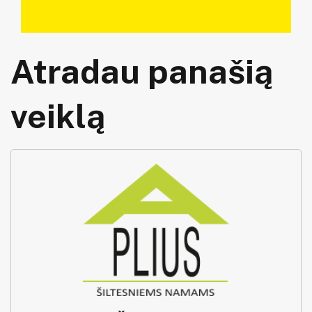
Atradau panašią
veiklą