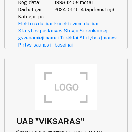
Reg. data:
1998-12-08 metai
Darbotojai:
2024-01-16: 4 (apdraustieji)
Kategorijos:
Elektros darbai
Projektavimo darbai
Statybos paslaugos
Stogai
Surenkamieji
gyvenamieji namai
Turėklai
Statybos įmonės
Pirtys, saunos ir baseinai
UAB "VIKSARAS"
Veteranų g. g. 5 , Visaginas, Visagino sav., LT-31122, Lietuva