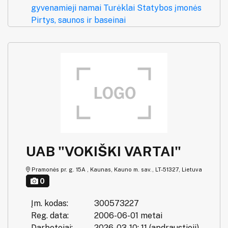
gyvenamieji namai
Turėklai
Statybos įmonės
Pirtys, saunos ir baseinai
UAB "VOKIŠKI VARTAI"
Pramonės pr. g. 15A , Kaunas, Kauno m. sav., LT-51327, Lietuva
0
Įm. kodas:
300573227
Reg. data:
2006-06-01 metai
Darbotojai:
2026-03-10: 11 (apdraustieji)