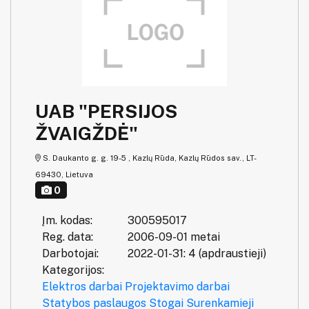
UAB "PERSIJOS
ŽVAIGŽDĖ"
S. Daukanto g. g. 19-5 , Kazlų Rūda, Kazlų Rūdos sav., LT-
69430, Lietuva
0
Įm. kodas:
300595017
Reg. data:
2006-09-01 metai
Darbotojai:
2022-01-31: 4 (apdraustieji)
Kategorijos:
Elektros darbai
Projektavimo darbai
Statybos paslaugos
Stogai
Surenkamieji