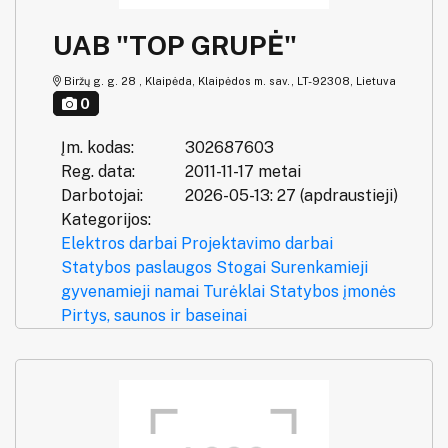
UAB "TOP GRUPĖ"
Biržų g. g. 28 , Klaipėda, Klaipėdos m. sav., LT-92308, Lietuva
0
Įm. kodas:
302687603
Reg. data:
2011-11-17 metai
Darbotojai:
2026-05-13: 27 (apdraustieji)
Kategorijos:
Elektros darbai
Projektavimo darbai
Statybos paslaugos
Stogai
Surenkamieji
gyvenamieji namai
Turėklai
Statybos įmonės
Pirtys, saunos ir baseinai