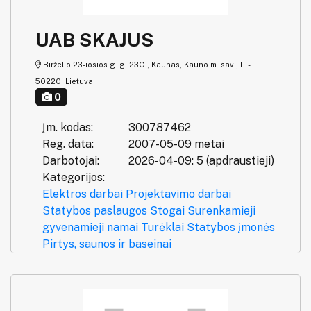
UAB SKAJUS
Birželio 23-iosios g. g. 23G , Kaunas, Kauno m. sav., LT-
50220, Lietuva
0
Įm. kodas:
300787462
Reg. data:
2007-05-09 metai
Darbotojai:
2026-04-09: 5 (apdraustieji)
Kategorijos:
Elektros darbai
Projektavimo darbai
Statybos paslaugos
Stogai
Surenkamieji
gyvenamieji namai
Turėklai
Statybos įmonės
Pirtys, saunos ir baseinai