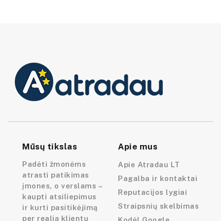
Mūsų tikslas
Apie mus
Padėti žmonėms
Apie Atradau LT
atrasti patikimas
Pagalba ir kontaktai
įmones, o verslams –
Reputacijos lygiai
kaupti atsiliepimus
Straipsnių skelbimas
ir kurti pasitikėjimą
per realią klientų
Kodėl Google