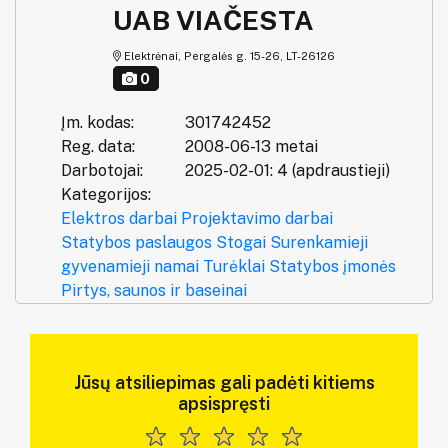
UAB VIAČESTA
Elektrėnai, Pergalės g. 15-26, LT-26126
0
Įm. kodas:
301742452
Reg. data:
2008-06-13 metai
Darbotojai:
2025-02-01: 4 (apdraustieji)
Kategorijos:
Elektros darbai
Projektavimo darbai
Statybos paslaugos
Stogai
Surenkamieji
gyvenamieji namai
Turėklai
Statybos įmonės
Pirtys, saunos ir baseinai
Jūsų atsiliepimas gali padėti kitiems
apsispręsti