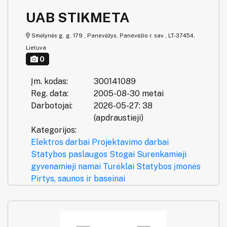
UAB STIKMETA
Smėlynės g. g. 179 , Panevėžys, Panevėžio r. sav., LT-37454,
Lietuva
0
Įm. kodas:
300141089
Reg. data:
2005-08-30 metai
Darbotojai:
2026-05-27: 38
(apdraustieji)
Kategorijos:
Elektros darbai
Projektavimo darbai
Statybos paslaugos
Stogai
Surenkamieji
gyvenamieji namai
Turėklai
Statybos įmonės
Pirtys, saunos ir baseinai