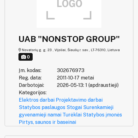
UAB "NONSTOP GROUP"
Novatorių g. g. 23 , Vijoliai, Šiaulių r. sav., LT-76310, Lietuva
0
Įm. kodas:
302676973
Reg. data:
2011-10-17 metai
Darbotojai:
2026-05-13: 1 (apdraustieji)
Kategorijos:
Elektros darbai
Projektavimo darbai
Statybos paslaugos
Stogai
Surenkamieji
gyvenamieji namai
Turėklai
Statybos įmonės
Pirtys, saunos ir baseinai