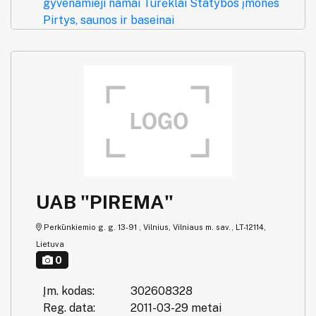
gyvenamieji namai
Turėklai
Statybos įmonės
Pirtys, saunos ir baseinai
UAB "PIREMA"
Perkūnkiemio g. g. 13-91 , Vilnius, Vilniaus m. sav., LT-12114,
Lietuva
0
Įm. kodas:
302608328
Reg. data:
2011-03-29 metai