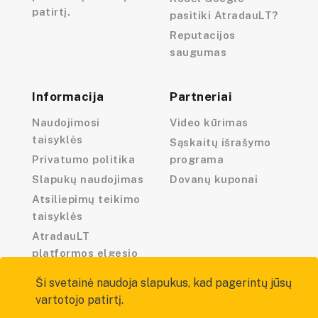
patirtį.
pasitiki AtradauLT?
Reputacijos
saugumas
Informacija
Partneriai
Naudojimosi
Video kūrimas
taisyklės
Sąskaitų išrašymo
Privatumo politika
programa
Slapukų naudojimas
Dovanų kuponai
Atsiliepimų teikimo
taisyklės
AtradauLT
platformos elgesio
kodeksas
Ši svetainė naudoja slapukus, kad pagerintų jūsų
vartotojo patirtį.