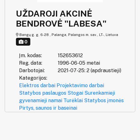
UŽDAROJI AKCINĖ
BENDROVĖ "LABESA"
Bangų g. g. 6-28 , Palanga, Palangos m. sav., LT-, Lietuva
0
Įm. kodas:
152653612
Reg. data:
1996-06-05 metai
Darbotojai:
2021-07-25: 2 (apdraustieji)
Kategorijos:
Elektros darbai
Projektavimo darbai
Statybos paslaugos
Stogai
Surenkamieji
gyvenamieji namai
Turėklai
Statybos įmonės
Pirtys, saunos ir baseinai