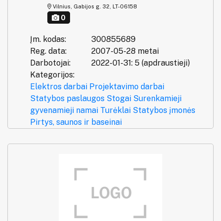
Vilnius, Gabijos g. 32, LT-06158
0
Įm. kodas:
300855689
Reg. data:
2007-05-28 metai
Darbotojai:
2022-01-31: 5 (apdraustieji)
Kategorijos:
Elektros darbai
Projektavimo darbai
Statybos paslaugos
Stogai
Surenkamieji
gyvenamieji namai
Turėklai
Statybos įmonės
Pirtys, saunos ir baseinai