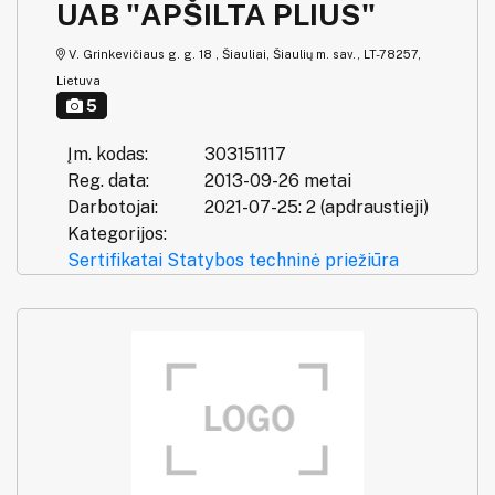
UAB "APŠILTA PLIUS"
V. Grinkevičiaus g. g. 18 , Šiauliai, Šiaulių m. sav., LT-78257,
Lietuva
5
Įm. kodas:
303151117
Reg. data:
2013-09-26 metai
Darbotojai:
2021-07-25: 2 (apdraustieji)
Kategorijos:
Sertifikatai
Statybos techninė priežiūra