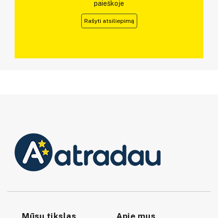
paieškoje
Rašyti atsiliepimą
Mūsų tikslas
Apie mus