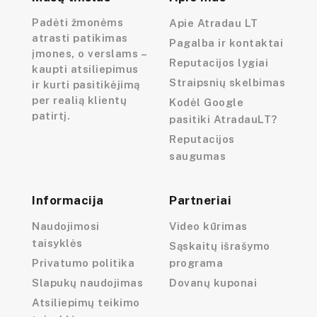
Padėti žmonėms
Apie Atradau LT
atrasti patikimas
Pagalba ir kontaktai
įmones, o verslams –
Reputacijos lygiai
kaupti atsiliepimus
Straipsnių skelbimas
ir kurti pasitikėjimą
per realią klientų
Kodėl Google
patirtį.
pasitiki AtradauLT?
Reputacijos
saugumas
Informacija
Partneriai
Naudojimosi
Video kūrimas
taisyklės
Sąskaitų išrašymo
Privatumo politika
programa
Slapukų naudojimas
Dovanų kuponai
Atsiliepimų teikimo