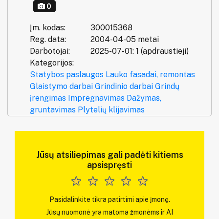
0
Įm. kodas:
300015368
Reg. data:
2004-04-05 metai
Darbotojai:
2025-07-01: 1 (apdraustieji)
Kategorijos:
Statybos paslaugos
Lauko fasadai, remontas
Glaistymo darbai
Grindinio darbai
Grindų
įrengimas
Impregnavimas
Dažymas,
gruntavimas
Plytelių klijavimas
Jūsų atsiliepimas gali padėti kitiems
apsispręsti
Pasidalinkite tikra patirtimi apie įmonę.
Jūsų nuomonė yra matoma žmonėms ir AI