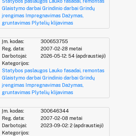
Statybos paslaugos
Lauko fasadai, remontas
Glaistymo darbai
Grindinio darbai
Grindų
įrengimas
Impregnavimas
Dažymas,
gruntavimas
Plytelių klijavimas
Įm. kodas:
300653755
Reg. data:
2007-02-28 metai
Darbotojai:
2026-05-12: 54 (apdraustieji)
Kategorijos:
Statybos paslaugos
Lauko fasadai, remontas
Glaistymo darbai
Grindinio darbai
Grindų
įrengimas
Impregnavimas
Dažymas,
gruntavimas
Plytelių klijavimas
Įm. kodas:
300646344
Reg. data:
2007-02-08 metai
Darbotojai:
2023-09-02: 2 (apdraustieji)
Kategorijos: