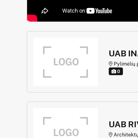
UAB I
Pylimėlių g.
0
UAB R
Architektų g