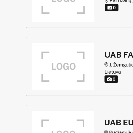
Partizanų g
0
UAB F
J. Žemgulio
Lietuva
0
UAB E
Rugiagėlių g