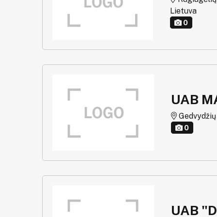
Lietuva
0
UAB M
Gedvydžių g.
0
UAB "D