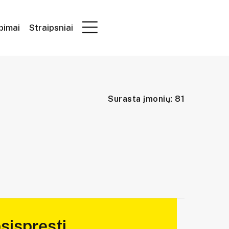
epimai
Straipsniai
Surasta įmonių: 81
sispręsti