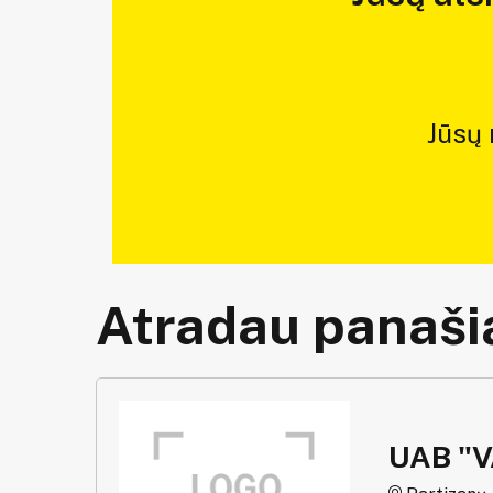
Jūsų
Atradau panašią
UAB "