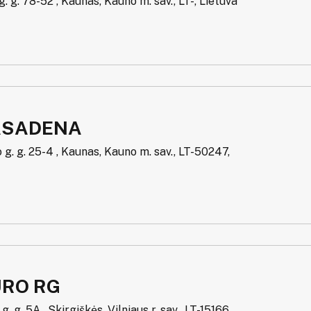
. g. 78-52 , Kaunas, Kauno m. sav., LT-, Lietuva
ASADENA
 g. g. 25-4 , Kaunas, Kauno m. sav., LT-50247,
URO RG
. g. 5A , Skirgiškės, Vilniaus r. sav., LT-15166,