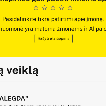
Pasidalinkite tikra patirtimi apie įmonę.
 nuomonė yra matoma žmonėms ir AI paie
Rašyti atsiliepimą
 veiklą
VALEGDA"