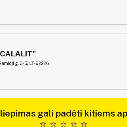
SCALALIT"
amioji g. 3-5, LT-92226
iliepimas gali padėti kitiems ap