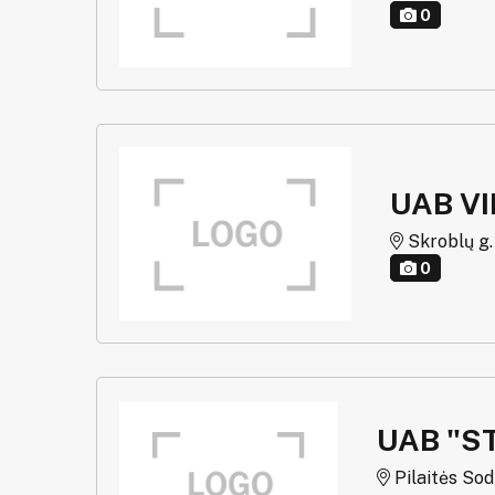
0
UAB V
Skroblų g. g
0
UAB "S
Pilaitės Sodų 