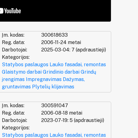
Įm. kodas:
300618633
Reg. data:
2006-11-24 metai
Darbotojai:
2025-03-04: 7 (apdraustieji)
Kategorijos:
Statybos paslaugos
Lauko fasadai, remontas
Glaistymo darbai
Grindinio darbai
Grindų
įrengimas
Impregnavimas
Dažymas,
gruntavimas
Plytelių klijavimas
Įm. kodas:
300591047
Reg. data:
2006-08-18 metai
Darbotojai:
2023-07-19: 5 (apdraustieji)
Kategorijos:
Statybos paslaugos
Lauko fasadai, remontas