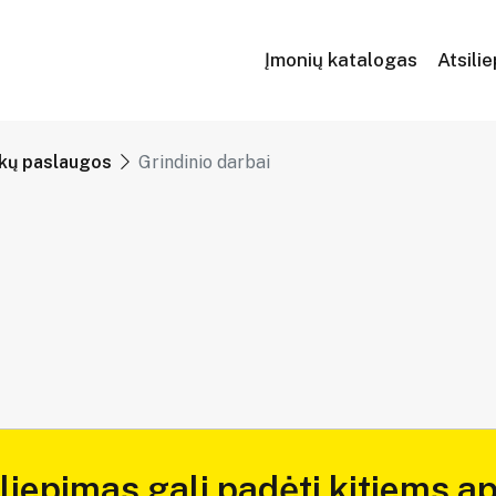
Įmonių katalogas
Atsili
nkų paslaugos
Grindinio darbai
iliepimas gali padėti kitiems ap