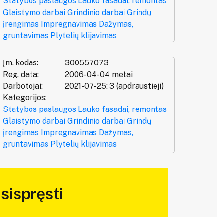
Statybos paslaugos
Lauko fasadai, remontas
Glaistymo darbai
Grindinio darbai
Grindų
įrengimas
Impregnavimas
Dažymas,
gruntavimas
Plytelių klijavimas
Įm. kodas:
300557073
Reg. data:
2006-04-04 metai
Darbotojai:
2021-07-25: 3 (apdraustieji)
Kategorijos:
Statybos paslaugos
Lauko fasadai, remontas
Glaistymo darbai
Grindinio darbai
Grindų
įrengimas
Impregnavimas
Dažymas,
gruntavimas
Plytelių klijavimas
sispręsti