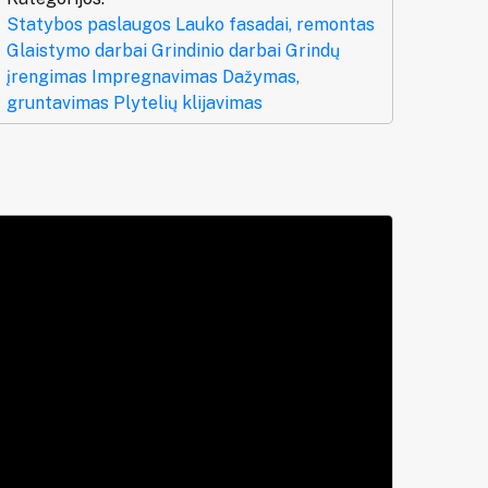
Statybos paslaugos
Lauko fasadai, remontas
Glaistymo darbai
Grindinio darbai
Grindų
įrengimas
Impregnavimas
Dažymas,
gruntavimas
Plytelių klijavimas