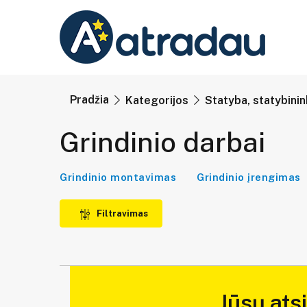
Pradžia
Kategorijos
Statyba, statybini
Grindinio darbai
Grindinio montavimas
Grindinio įrengimas
Filtravimas
Jūsų ats