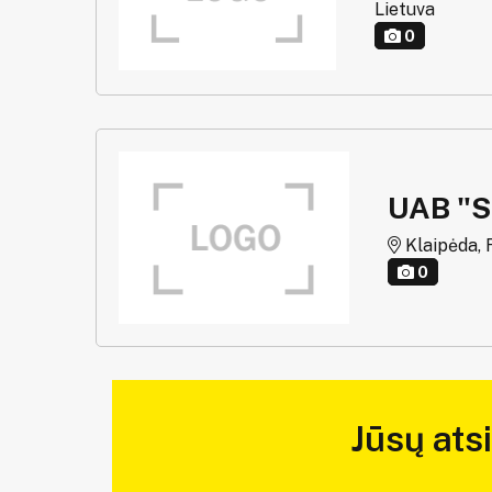
Lietuva
0
UAB "
Klaipėda, R
0
Jūsų ats