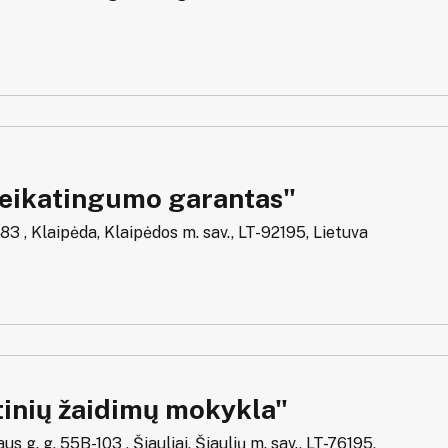
veikatingumo garantas"
 83 , Klaipėda, Klaipėdos m. sav., LT-92195, Lietuva
tinių žaidimų mokykla"
us g. g. 55B-103 , Šiauliai, Šiaulių m. sav., LT-76195,