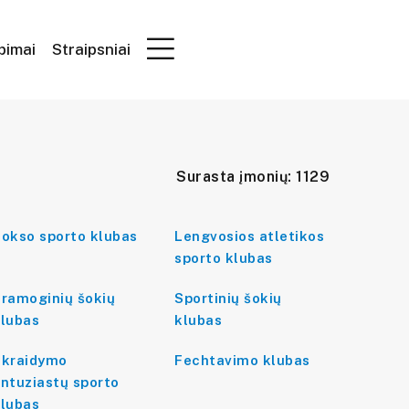
epimai
Straipsniai
Surasta įmonių: 1129
okso sporto klubas
Lengvosios atletikos
sporto klubas
ramoginių šokių
Sportinių šokių
lubas
klubas
Skraidymo
Fechtavimo klubas
ntuziastų sporto
lubas