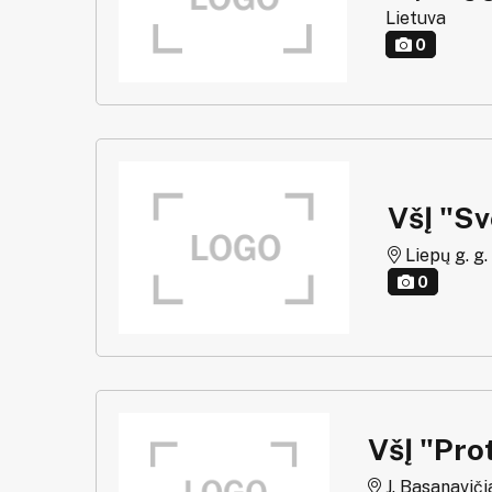
Lietuva
0
VšĮ "S
Liepų g. g.
0
VšĮ "Pro
J. Basanavičia