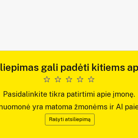
iliepimas gali padėti kitiems ap
Pasidalinkite tikra patirtimi apie įmonę.
 nuomonė yra matoma žmonėms ir AI paie
Rašyti atsiliepimą