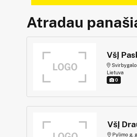
Atradau panašią
VšĮ Pas
Svirbygalos
Lietuva
0
VšĮ Dra
Pylimo g. g