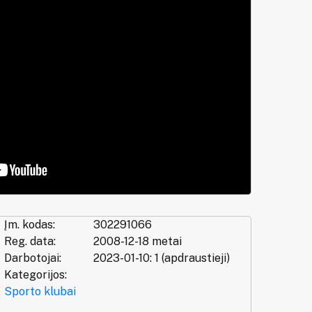
Įm. kodas:
302291066
Reg. data:
2008-12-18 metai
Darbotojai:
2023-01-10: 1 (apdraustieji)
Kategorijos:
Sporto klubai