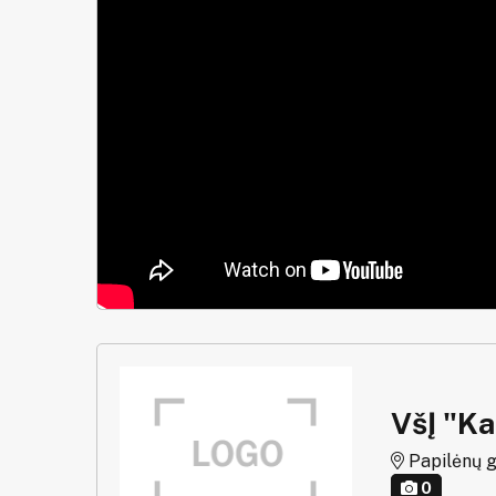
VšĮ "K
Papilėnų g. 
0