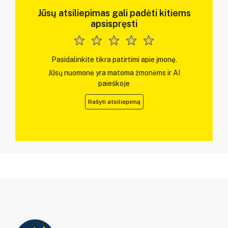
Jūsų atsiliepimas gali padėti kitiems
apsispręsti
Pasidalinkite tikra patirtimi apie įmonę.
Jūsų nuomonė yra matoma žmonėms ir AI
paieškoje
Rašyti atsiliepimą