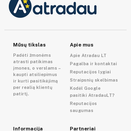
Mūsų tikslas
Apie mus
Padėti žmonėms
Apie Atradau LT
atrasti patikimas
Pagalba ir kontaktai
įmones, o verslams –
Reputacijos lygiai
kaupti atsiliepimus
Straipsnių skelbimas
ir kurti pasitikėjimą
per realią klientų
Kodėl Google
patirtį.
pasitiki AtradauLT?
Reputacijos
saugumas
Informacija
Partneriai