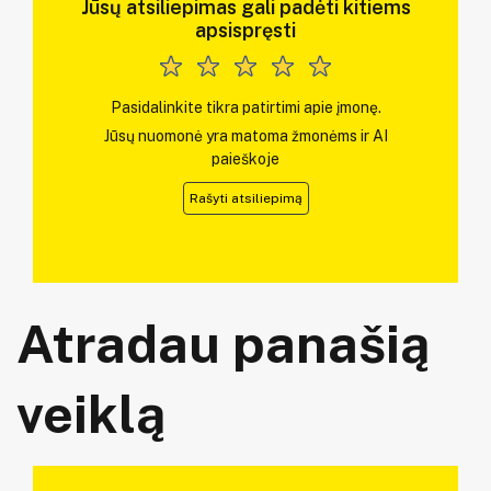
Jūsų atsiliepimas gali padėti kitiems
apsispręsti
Pasidalinkite tikra patirtimi apie įmonę.
Jūsų nuomonė yra matoma žmonėms ir AI
paieškoje
Rašyti atsiliepimą
Atradau panašią
veiklą