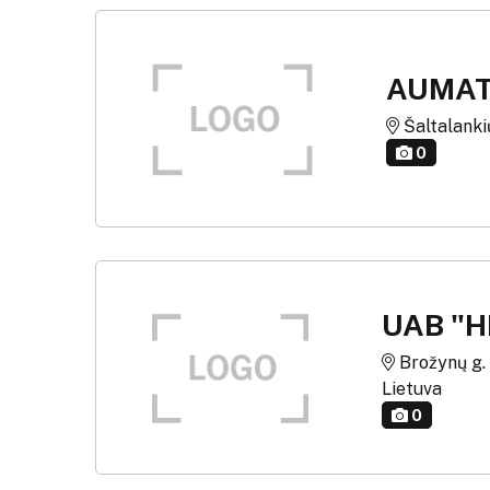
AUMAT
Šaltalankių 
0
UAB "
Brožynų g. g
Lietuva
0