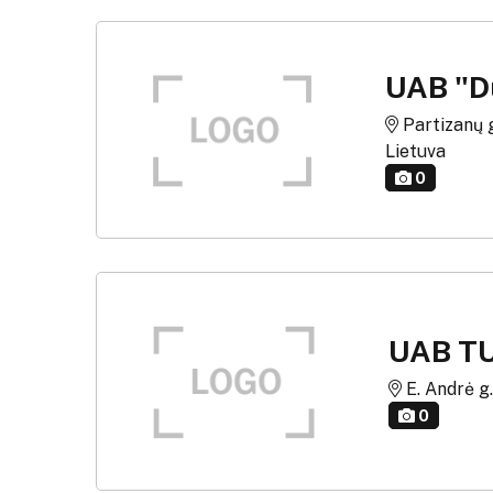
UAB "D
Partizanų g
Lietuva
0
UAB T
E. Andrė g. 
0