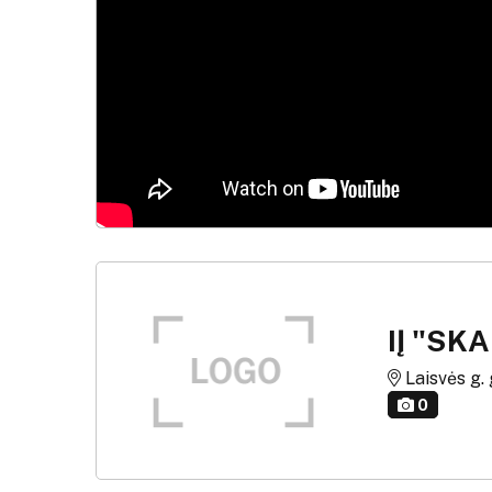
IĮ "S
Laisvės g. 
0