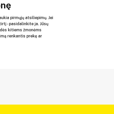
onę
aukia pirmųjų atsiliepimų. Jei
irtį - pasidalinkite ja. Jūsų
adės kitiems žmonėms
imą renkantis prekę ar