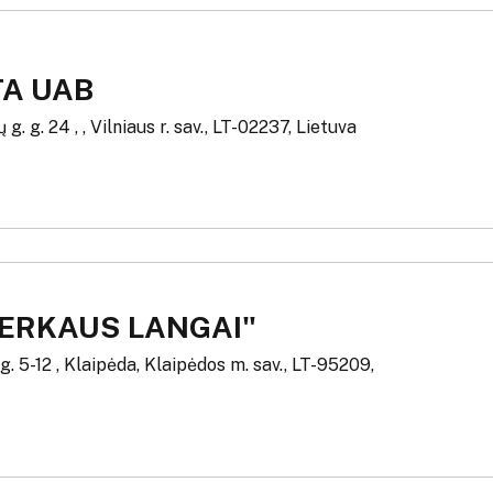
A UAB
g. g. 24 , , Vilniaus r. sav., LT-02237, Lietuva
HERKAUS LANGAI"
. 5-12 , Klaipėda, Klaipėdos m. sav., LT-95209,