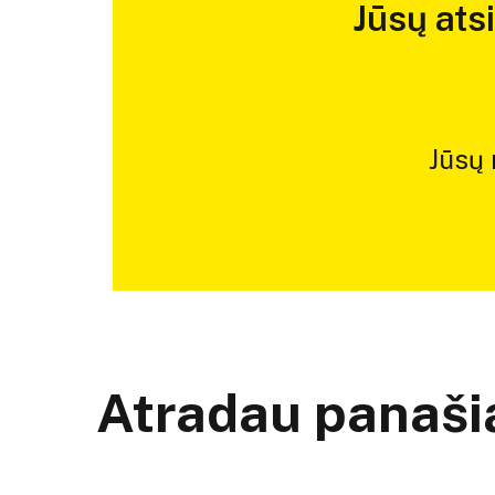
Jūsų ats
Jūsų
Atradau panašią