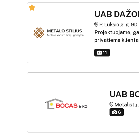
UAB DAŽO
P. Lukšio g. g. 9D 
Projektuojame, ga
privatiems klient
11
UAB BO
Metalistų g.
6