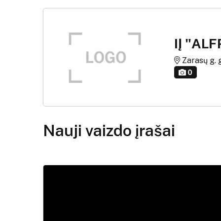
IĮ "AL
Zarasų g. g
0
Nauji vaizdo įrašai