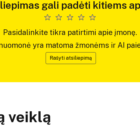
iliepimas gali padėti kitiems ap
Pasidalinkite tikra patirtimi apie įmonę.
 nuomonė yra matoma žmonėms ir AI paie
Rašyti atsiliepimą
 veiklą