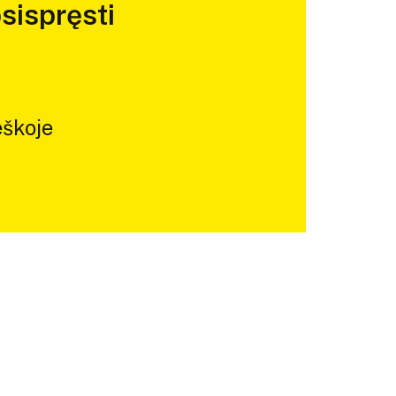
sispręsti
škoje