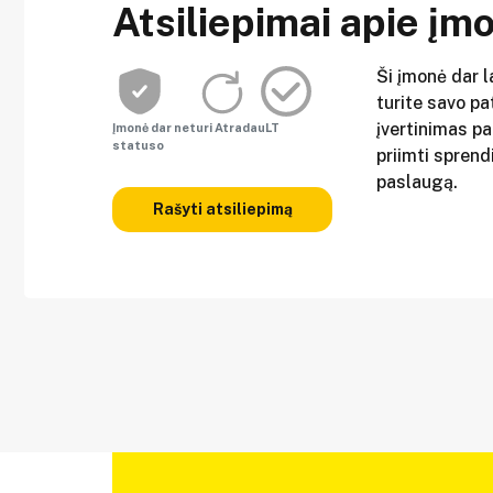
Atsiliepimai apie įm
Ši įmonė dar l
turite savo pat
įvertinimas p
Įmonė dar neturi AtradauLT
statuso
priimti sprend
paslaugą.
Rašyti atsiliepimą