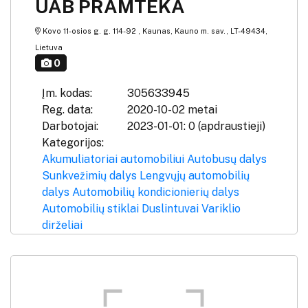
UAB PRAMTEKA
Kovo 11-osios g. g. 114-92 , Kaunas, Kauno m. sav., LT-49434,
Lietuva
0
Įm. kodas:
305633945
Reg. data:
2020-10-02 metai
Darbotojai:
2023-01-01: 0 (apdraustieji)
Kategorijos:
Akumuliatoriai automobiliui
Autobusų dalys
Sunkvežimių dalys
Lengvųjų automobilių
dalys
Automobilių kondicionierių dalys
Automobilių stiklai
Duslintuvai
Variklio
dirželiai