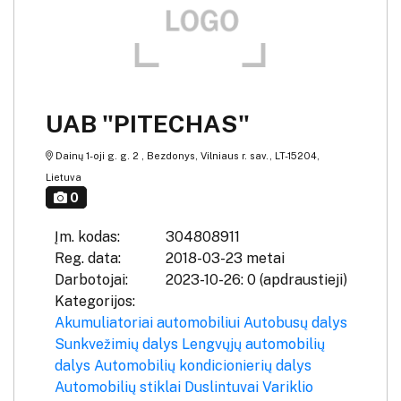
UAB "PITECHAS"
Dainų 1-oji g. g. 2 , Bezdonys, Vilniaus r. sav., LT-15204,
Lietuva
0
Įm. kodas:
304808911
Reg. data:
2018-03-23 metai
Darbotojai:
2023-10-26: 0 (apdraustieji)
Kategorijos:
Akumuliatoriai automobiliui
Autobusų dalys
Sunkvežimių dalys
Lengvųjų automobilių
dalys
Automobilių kondicionierių dalys
Automobilių stiklai
Duslintuvai
Variklio