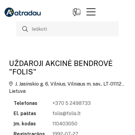
UŽDAROJI AKCINĖ BENDROVĖ
"FOLIS"
J. Jasinskio g. 6, Vilnius, Vilniaus m. sav., LT-01112 ,
Lietuva
Telefonas
+370 5 2498733
El. paštas
folis@folis.lt
Įm. kodas
110403050
Registracijos
1992-07-27