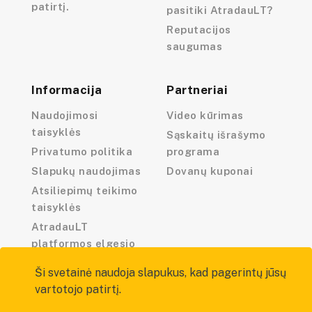
patirtį.
pasitiki AtradauLT?
Reputacijos
saugumas
Informacija
Partneriai
Naudojimosi
Video kūrimas
taisyklės
Sąskaitų išrašymo
Privatumo politika
programa
Slapukų naudojimas
Dovanų kuponai
Atsiliepimų teikimo
taisyklės
AtradauLT
platformos elgesio
kodeksas
Ši svetainė naudoja slapukus, kad pagerintų jūsų
vartotojo patirtį.