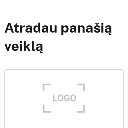
Atradau panašią
veiklą