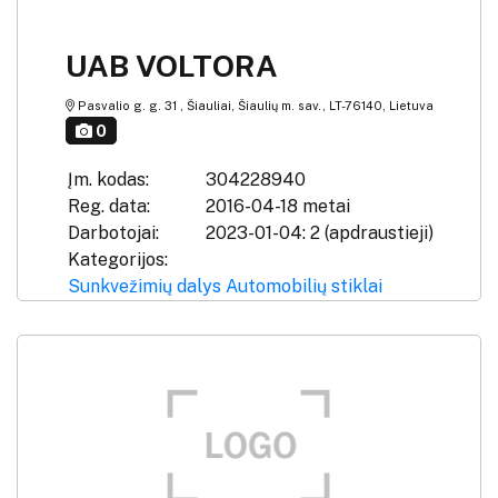
UAB VOLTORA
Pasvalio g. g. 31 , Šiauliai, Šiaulių m. sav., LT-76140, Lietuva
0
Įm. kodas:
304228940
Reg. data:
2016-04-18 metai
Darbotojai:
2023-01-04: 2 (apdraustieji)
Kategorijos:
Sunkvežimių dalys
Automobilių stiklai