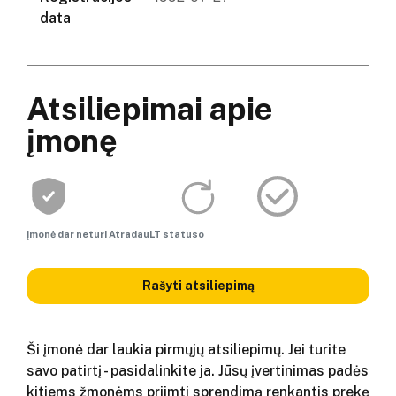
data
Atsiliepimai apie
įmonę
Įmonė dar neturi AtradauLT statuso
Rašyti atsiliepimą
Ši įmonė dar laukia pirmųjų atsiliepimų. Jei turite
savo patirtį - pasidalinkite ja. Jūsų įvertinimas padės
kitiems žmonėms priimti sprendimą renkantis prekę