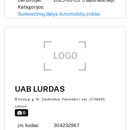
Darbotojai:
2025-06-03: 5 (apdraustieji)
Kategorijos:
Sunkvežimių dalys
Automobilių stiklai
UAB LURDAS
Uosių g. g. 16 , Daukniškiai, Panevėžio r. sav., LT-38405,
Lietuva
0
Įm. kodas:
304232967