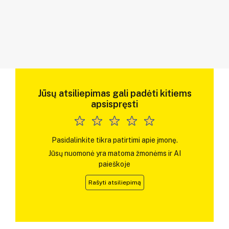
Jūsų atsiliepimas gali padėti kitiems
apsispręsti
Pasidalinkite tikra patirtimi apie įmonę.
Jūsų nuomonė yra matoma žmonėms ir AI
paieškoje
Rašyti atsiliepimą