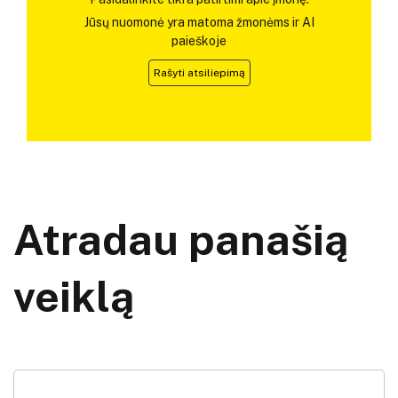
Jūsų nuomonė yra matoma žmonėms ir AI
paieškoje
Rašyti atsiliepimą
Atradau panašią
veiklą