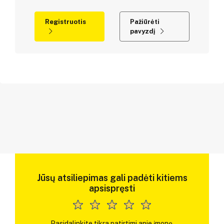
Registruotis
Pažiūrėti
pavyzdį
Jūsų atsiliepimas gali padėti kitiems
apsispręsti
Pasidalinkite tikra patirtimi apie įmonę.