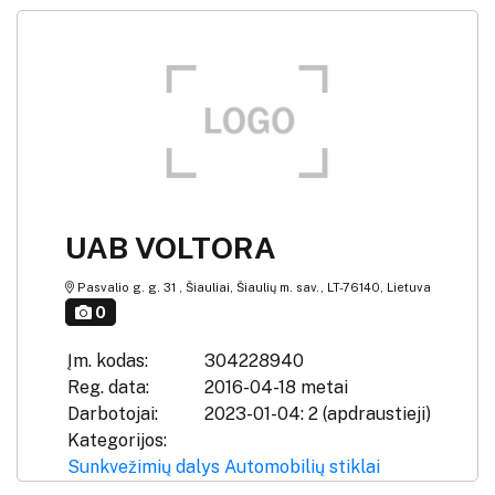
UAB VOLTORA
Pasvalio g. g. 31 , Šiauliai, Šiaulių m. sav., LT-76140, Lietuva
0
Įm. kodas:
304228940
Reg. data:
2016-04-18 metai
Darbotojai:
2023-01-04: 2 (apdraustieji)
Kategorijos:
Sunkvežimių dalys
Automobilių stiklai