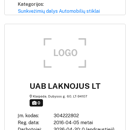
Kategorijos:
Sunkvežimių dalys
Automobilių stiklai
UAB LAKNOJUS LT
Klaipėda, Dubysos g. 60, LT-94107
0
Įm. kodas:
304222802
Reg. data:
2016-04-05 metai
Darbotojai:
2026-04-20: 0 (apdraustieji)