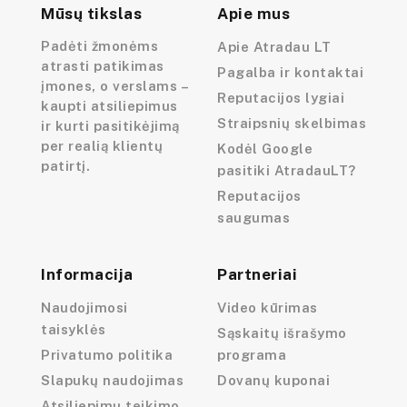
Mūsų tikslas
Apie mus
Padėti žmonėms
Apie Atradau LT
atrasti patikimas
Pagalba ir kontaktai
įmones, o verslams –
Reputacijos lygiai
kaupti atsiliepimus
Straipsnių skelbimas
ir kurti pasitikėjimą
per realią klientų
Kodėl Google
patirtį.
pasitiki AtradauLT?
Reputacijos
saugumas
Informacija
Partneriai
Naudojimosi
Video kūrimas
taisyklės
Sąskaitų išrašymo
Privatumo politika
programa
Slapukų naudojimas
Dovanų kuponai
Atsiliepimų teikimo