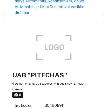
dalys
Automobilių kondicionierių dalys
Automobilių stiklai
Duslintuvai
Variklio
dirželiai
UAB "PITECHAS"
Dainų 1-oji g. g. 2 , Bezdonys, Vilniaus r. sav., LT-15204,
Lietuva
0
Įm. kodas:
304808911