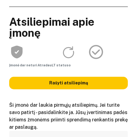
Atsiliepimai apie
įmonę
Įmonė dar neturi AtradauLT statuso
Rašyti atsiliepimą
Ši įmonė dar laukia pirmųjų atsiliepimų. Jei turite
savo patirtį - pasidalinkite ja. Jūsų įvertinimas padės
kitiems žmonėms priimti sprendimą renkantis prekę
ar paslaugą.