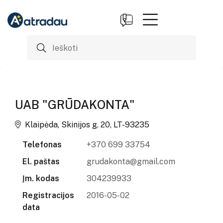
UAB "GRŪDAKONTA"
Klaipėda, Skinijos g. 20, LT-93235
Telefonas
+370 699 33754
El. paštas
grudakonta@gmail.com
Įm. kodas
304239933
Registracijos
2016-05-02
data