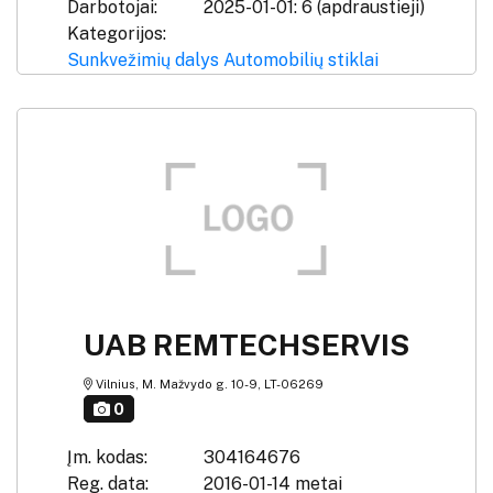
Darbotojai:
2025-01-01: 6 (apdraustieji)
Kategorijos:
Sunkvežimių dalys
Automobilių stiklai
UAB REMTECHSERVIS
Vilnius, M. Mažvydo g. 10-9, LT-06269
0
Įm. kodas:
304164676
Reg. data:
2016-01-14 metai