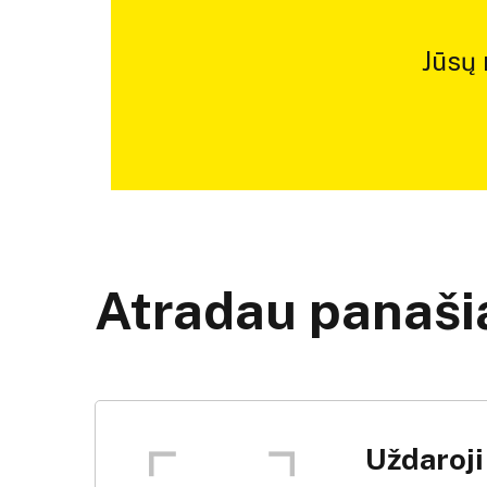
Jūsų
Atradau panašią
Uždaroj