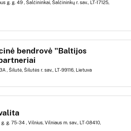
s g. g. 49 , Šalčininkai, Šalčininkų r. sav., LT-17125,
cinė bendrovė "Baltijos
partneriai
3A , Šilutė, Šilutės r. sav., LT-99116, Lietuva
alita
g. g. 75-34 , Vilnius, Vilniaus m. sav., LT-08410,