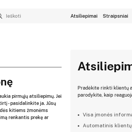
Atsiliepimai
Straipsniai
Atsiliepi
onę
Pradėkite rinkti klientų a
parodykite, kaip reaguojat
aukia pirmųjų atsiliepimų. Jei
irtį - pasidalinkite ja. Jūsų
adės kitiems žmonėms
Visa įmonės informac
imą renkantis prekę ar
Automatinis klientų