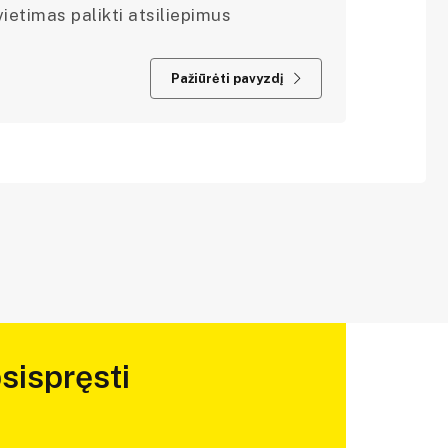
ietimas palikti atsiliepimus
Pažiūrėti pavyzdį
sispręsti