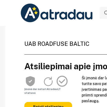
UAB ROADFUSE BALTIC
Atsiliepimai apie įm
Ši įmonė dar l
turite savo pat
įvertinimas p
Įmonė dar neturi AtradauLT
statuso
priimti sprend
paslaugą.
Rašyti atsiliepimą