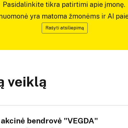
Pasidalinkite tikra patirtimi apie įmonę.
 nuomonė yra matoma žmonėms ir AI paie
Rašyti atsiliepimą
 veiklą
i akcinė bendrovė "VEGDA"