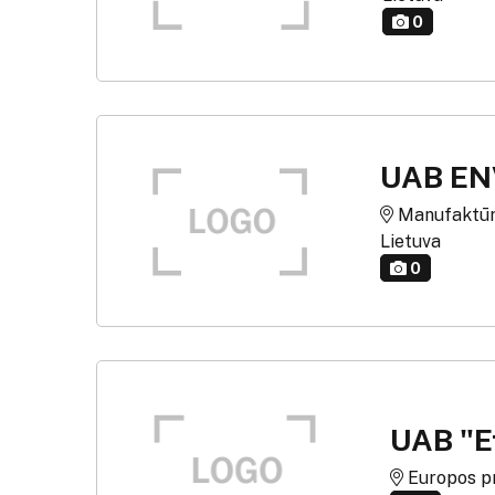
0
UAB EN
Manufaktūrų g
Lietuva
0
UAB "E
Europos pr.