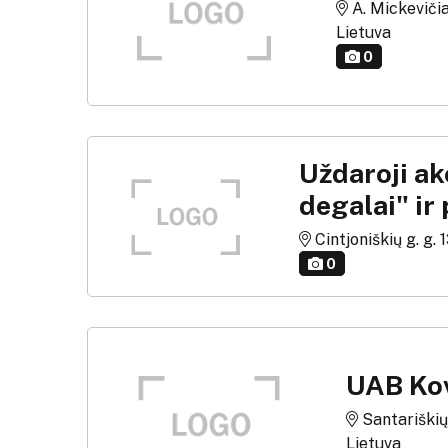
A. Mickevičiau
Lietuva
0
Uždaroji ak
degalai" ir 
Cintjoniškių g. g. 1
0
UAB Kov
Santariškių 
Lietuva