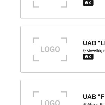
0
UAB "
Mažeikių r.
0
UAB "
Vilnius, Pe