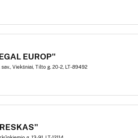
LEGAL EUROP"
 sav., Viekšniai, Tilto g. 20-2, LT-89492
FRESKAS"
rkūnkiemio g. 13-91, LT-12114