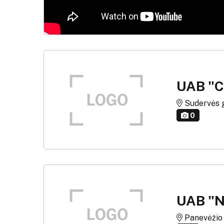
UAB "C
Sudervės g. 
0
UAB "
Panevėžio r