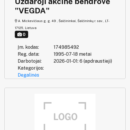
Uždaroji akcinė bendrovė
"VEGDA"
A. Mickevičiaus g. g. 49 , Šalčininkai, Šalčininkų r. sav., LT-
17125, Lietuva
0
Įm. kodas:
174985492
Reg. data:
1995-07-18 metai
Darbotojai:
2026-01-01: 6 (apdraustieji)
Kategorijos:
Degalinės