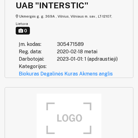
UAB "INTERSTIC"
Ukmergės g. g. 369A , Vilnius, Vilniaus m. sav., LT-12107,
Lietuva
0
Įm. kodas:
305471589
Reg. data:
2020-02-18 metai
Darbotojai:
2023-01-01: 1 (apdraustieji)
Kategorijos:
Biokuras
Degalinės
Kuras
Akmens anglis