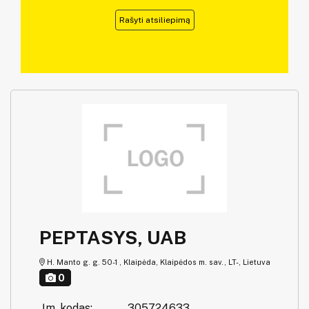
Rašyti atsiliepimą
PEPTASYS, UAB
H. Manto g. g. 50-1 , Klaipėda, Klaipėdos m. sav., LT-, Lietuva
0
Įm. kodas:
305724633