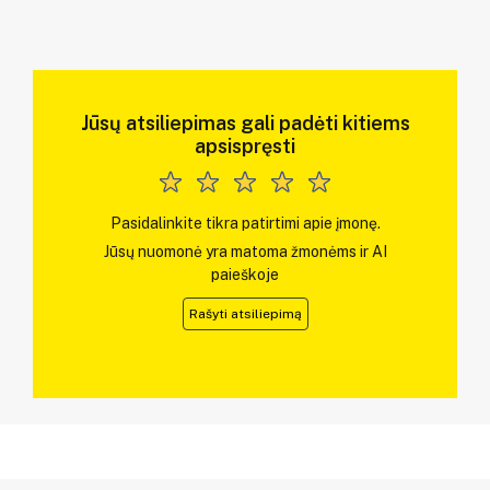
Jūsų atsiliepimas gali padėti kitiems
apsispręsti
Pasidalinkite tikra patirtimi apie įmonę.
Jūsų nuomonė yra matoma žmonėms ir AI
paieškoje
Rašyti atsiliepimą