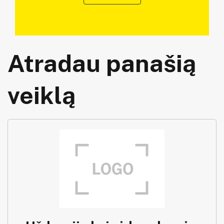
Atradau panašią
veiklą