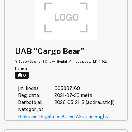
UAB "Cargo Bear"
Sudervės g. g. 80-1 , Avižieniai, Vilniaus r. sav., LT-14192,
Lietuva
0
Įm. kodas:
305837168
Reg. data:
2021-07-23 metai
Darbotojai:
2026-05-21: 3 (apdraustieji)
Kategorijos:
Biokuras
Degalinės
Kuras
Akmens anglis