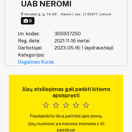
UAB NEROMI
Versmės g. g. 7A-28 , , Kauno r. sav., LT-53277, Lietuva
0
Įm. kodas:
305937250
Reg. data:
2021-11-16 metai
Darbotojai:
2023-05-16: 1 (apdraustieji)
Kategorijos:
Degalinės
Kuras
Jūsų atsiliepimas gali padėti kitiems
apsispręsti
Pasidalinkite tikra patirtimi apie įmonę.
Jūsų nuomonė yra matoma žmonėms ir AI
paieškoje