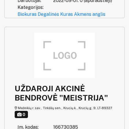
Darbotojai:
2022-09-01: 0 (apdraustieji)
Kategorijos:
Biokuras
Degalinės
Kuras
Akmens anglis
UŽDAROJI AKCINĖ
BENDROVĖ "MEISTRIJA"
Mažeikių r. sav., Tirkšlių sen., Krucių k., Krucių g. 9, LT-89327
0
Įm. kodas:
166730385