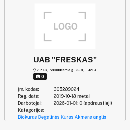
UAB "FRESKAS"
Vilnius, Perkūnkiemio g. 13-91, LT-12114
0
Įm. kodas:
305289024
Reg. data:
2019-10-18 metai
Darbotojai:
2026-01-01: 0 (apdraustieji)
Kategorijos:
Biokuras
Degalinės
Kuras
Akmens anglis