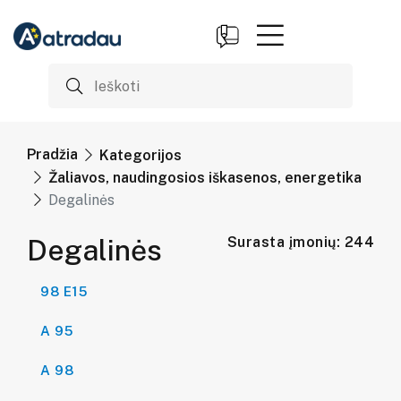
Pradžia
Kategorijos
Žaliavos, naudingosios iškasenos, energetika
Degalinės
Degalinės
Surasta įmonių: 244
98 E15
A 95
A 98