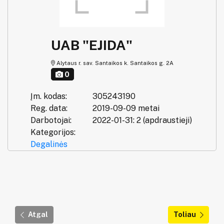
UAB "EJIDA"
Alytaus r. sav. Santaikos k. Santaikos g. 2A
0
Įm. kodas:
305243190
Reg. data:
2019-09-09 metai
Darbotojai:
2022-01-31: 2 (apdraustieji)
Kategorijos:
Degalinės
Atgal
Toliau