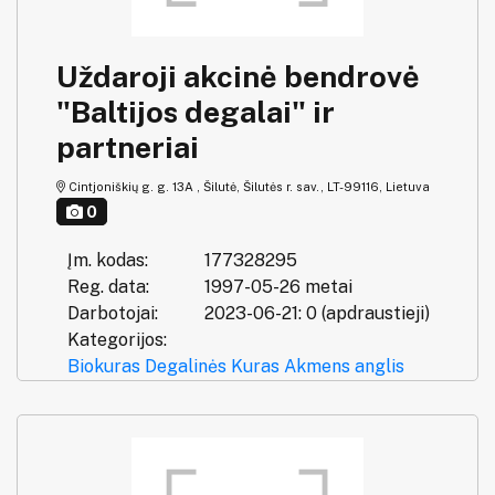
Uždaroji akcinė bendrovė
"Baltijos degalai" ir
partneriai
Cintjoniškių g. g. 13A , Šilutė, Šilutės r. sav., LT-99116, Lietuva
0
Įm. kodas:
177328295
Reg. data:
1997-05-26 metai
Darbotojai:
2023-06-21: 0 (apdraustieji)
Kategorijos:
Biokuras
Degalinės
Kuras
Akmens anglis