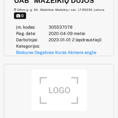
UAB "MAŽEIKIŲ DUJOS"
Vilties g. g. 6A , Mažeikiai, Mažeikių r. sav., LT-89239, Lietuva
0
Įm. kodas:
305537078
Reg. data:
2020-04-09 metai
Darbotojai:
2023-01-01: 2 (apdraustieji)
Kategorijos:
Biokuras
Degalinės
Kuras
Akmens anglis