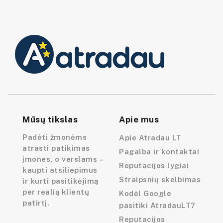
Mūsų tikslas
Apie mus
Padėti žmonėms
Apie Atradau LT
atrasti patikimas
Pagalba ir kontaktai
įmones, o verslams –
Reputacijos lygiai
kaupti atsiliepimus
Straipsnių skelbimas
ir kurti pasitikėjimą
per realią klientų
Kodėl Google
patirtį.
pasitiki AtradauLT?
Reputacijos