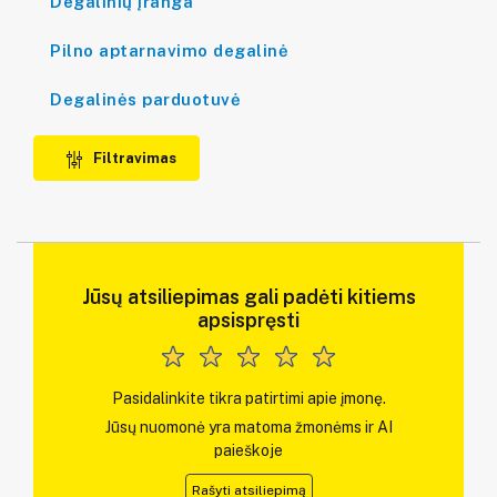
Degalinių įranga
Pilno aptarnavimo degalinė
Degalinės parduotuvė
Filtravimas
Jūsų atsiliepimas gali padėti kitiems
apsispręsti
Pasidalinkite tikra patirtimi apie įmonę.
Jūsų nuomonė yra matoma žmonėms ir AI
paieškoje
Rašyti atsiliepimą