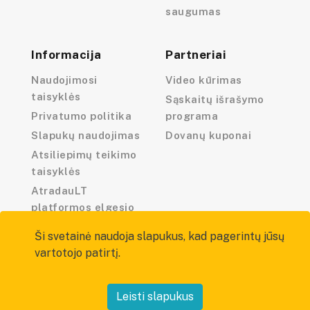
saugumas
Informacija
Partneriai
Naudojimosi
Video kūrimas
taisyklės
Sąskaitų išrašymo
Privatumo politika
programa
Slapukų naudojimas
Dovanų kuponai
Atsiliepimų teikimo
taisyklės
AtradauLT
platformos elgesio
kodeksas
Ši svetainė naudoja slapukus, kad pagerintų jūsų
vartotojo patirtį.
Leisti slapukus