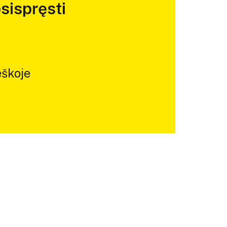
sispręsti
škoje