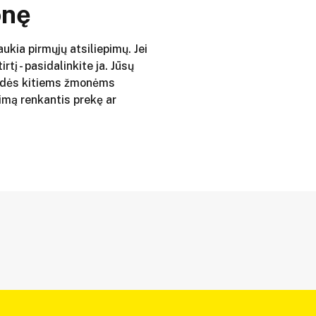
onę
aukia pirmųjų atsiliepimų. Jei
irtį - pasidalinkite ja. Jūsų
adės kitiems žmonėms
imą renkantis prekę ar