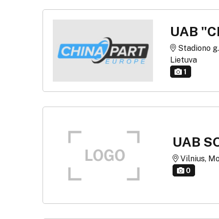
UAB "
Stadiono g. 
Lietuva
1
UAB S
Vilnius, Mo
0