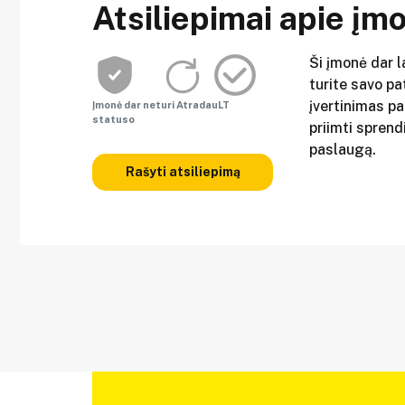
Atsiliepimai apie įm
Ši įmonė dar l
turite savo pat
įvertinimas p
Įmonė dar neturi AtradauLT
statuso
priimti sprend
paslaugą.
Rašyti atsiliepimą