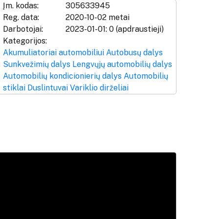
Įm. kodas:
305633945
Reg. data:
2020-10-02 metai
Darbotojai:
2023-01-01: 0 (apdraustieji)
Kategorijos:
Akumuliatoriai automobiliui
Autobusų dalys
Sunkvežimių dalys
Lengvųjų automobilių dalys
Automobilių kondicionierių dalys
Automobilių
stiklai
Duslintuvai
Variklio dirželiai