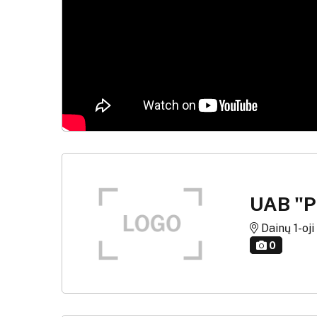
UAB "
Dainų 1-oji 
0