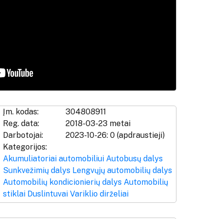
Įm. kodas:
304808911
Reg. data:
2018-03-23 metai
Darbotojai:
2023-10-26: 0 (apdraustieji)
Kategorijos:
Akumuliatoriai automobiliui
Autobusų dalys
Sunkvežimių dalys
Lengvųjų automobilių dalys
Automobilių kondicionierių dalys
Automobilių
stiklai
Duslintuvai
Variklio dirželiai