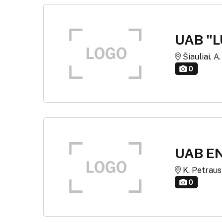
UAB "
Šiauliai, A
0
UAB E
K. Petrausk
0