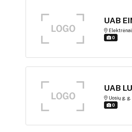
UAB E
Elektrėnai,
0
UAB L
Uosių g. g.
0