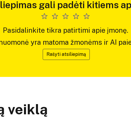
iliepimas gali padėti kitiems ap
Pasidalinkite tikra patirtimi apie įmonę.
 nuomonė yra matoma žmonėms ir AI paie
Rašyti atsiliepimą
 veiklą