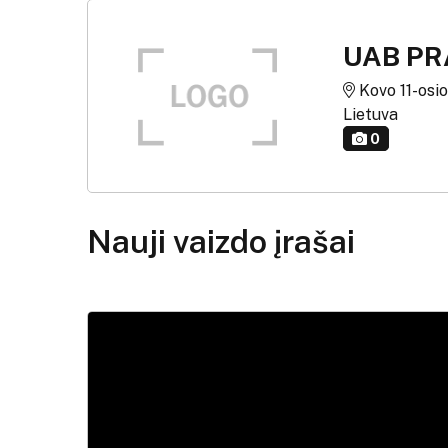
UAB P
Kovo 11-osio
Lietuva
0
Nauji vaizdo įrašai