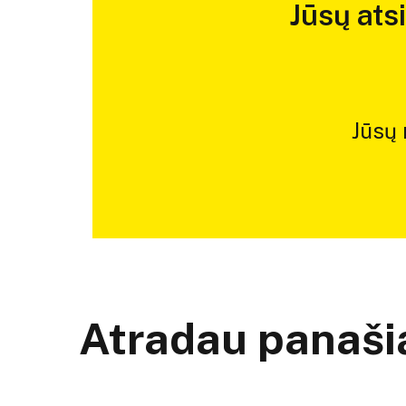
Jūsų ats
Jūsų
Atradau panašią