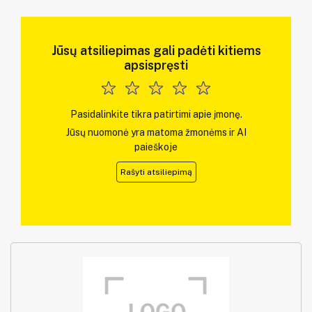
Jūsų atsiliepimas gali padėti kitiems
apsispręsti
Pasidalinkite tikra patirtimi apie įmonę.
Jūsų nuomonė yra matoma žmonėms ir AI
paieškoje
Rašyti atsiliepimą