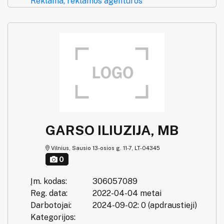
Reklama, reklamos agentūros
GARSO ILIUZIJA, MB
Vilnius, Sausio 13-osios g. 11-7, LT-04345
0
Įm. kodas:
306057089
Reg. data:
2022-04-04 metai
Darbotojai:
2024-09-02: 0 (apdraustieji)
Kategorijos: