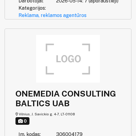
Darbotojai:
2026-05-14: 7 (apdraustieji)
Kategorijos:
Reklama, reklamos agentūros
ONEMEDIA CONSULTING
BALTICS UAB
Vilnius, J. Savickio g. 4-7, LT-01108
0
Įm. kodas:
306004179