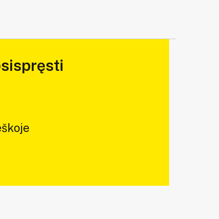
sispręsti
škoje