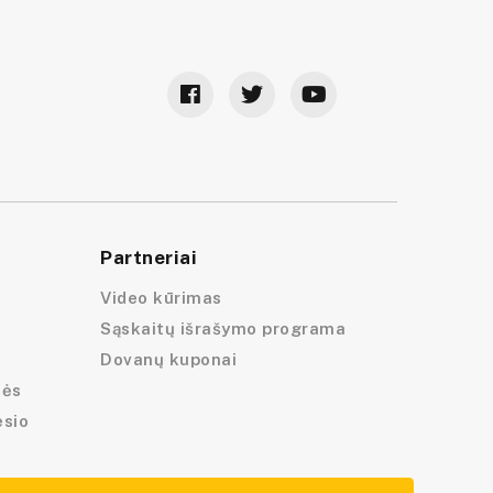
Partneriai
Video kūrimas
Sąskaitų išrašymo programa
Dovanų kuponai
lės
esio