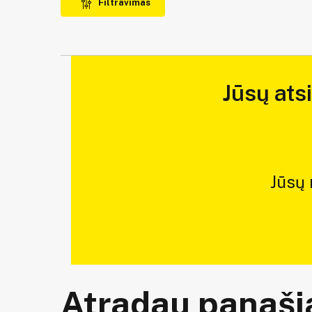
Filtravimas
Jūsų ats
Jūsų
Atradau panašią