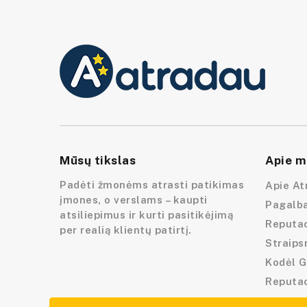
Mūsų tikslas
Apie m
Padėti žmonėms atrasti patikimas
Apie At
įmones, o verslams – kaupti
Pagalba
atsiliepimus ir kurti pasitikėjimą
Reputac
per realią klientų patirtį.
Straips
Kodėl G
Reputa