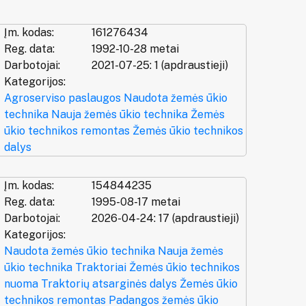
Įm. kodas:
161276434
Reg. data:
1992-10-28 metai
Darbotojai:
2021-07-25: 1 (apdraustieji)
Kategorijos:
Agroserviso paslaugos
Naudota žemės ūkio
technika
Nauja žemės ūkio technika
Žemės
ūkio technikos remontas
Žemės ūkio technikos
dalys
Įm. kodas:
154844235
Reg. data:
1995-08-17 metai
Darbotojai:
2026-04-24: 17 (apdraustieji)
Kategorijos:
Naudota žemės ūkio technika
Nauja žemės
ūkio technika
Traktoriai
Žemės ūkio technikos
nuoma
Traktorių atsarginės dalys
Žemės ūkio
technikos remontas
Padangos žemės ūkio