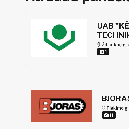
UAB "KĖ
TECHNI
Žibuoklių g. g
1
BJORA
Tiekimo g. g
11