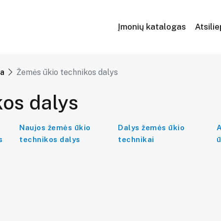
Įmonių katalogas
Atsili
ka
Žemės ūkio technikos dalys
os dalys
Naujos žemės ūkio
Dalys žemės ūkio
A
s
technikos dalys
technikai
ū