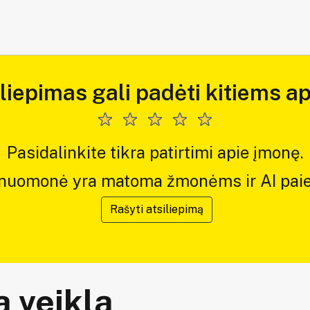
iliepimas gali padėti kitiems ap
Pasidalinkite tikra patirtimi apie įmonę.
 nuomonė yra matoma žmonėms ir AI paie
Rašyti atsiliepimą
 veiklą