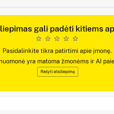
iliepimas gali padėti kitiems ap
Pasidalinkite tikra patirtimi apie įmonę.
 nuomonė yra matoma žmonėms ir AI paie
Rašyti atsiliepimą