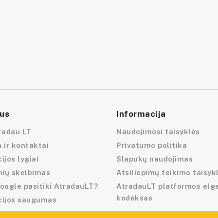
us
Informacija
radau LT
Naudojimosi taisyklės
 ir kontaktai
Privatumo politika
ijos lygiai
Slapukų naudojimas
nių skelbimas
Atsiliepimų teikimo taisyk
oogle pasitiki AtradauLT?
AtradauLT platformos elg
kodeksas
cijos saugumas