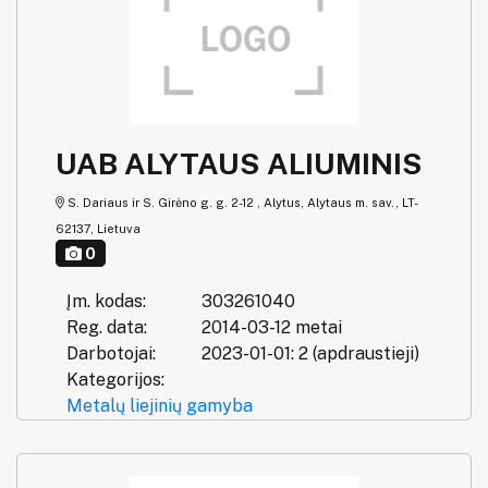
UAB ALYTAUS ALIUMINIS
S. Dariaus ir S. Girėno g. g. 2-12 , Alytus, Alytaus m. sav., LT-
62137, Lietuva
0
Įm. kodas:
303261040
Reg. data:
2014-03-12 metai
Darbotojai:
2023-01-01: 2 (apdraustieji)
Kategorijos:
Metalų liejinių gamyba