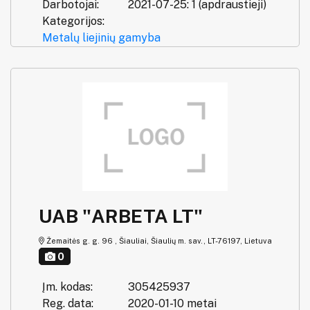
Darbotojai:
2021-07-25: 1 (apdraustieji)
Kategorijos:
Metalų liejinių gamyba
UAB "ARBETA LT"
Žemaitės g. g. 96 , Šiauliai, Šiaulių m. sav., LT-76197, Lietuva
0
Įm. kodas:
305425937
Reg. data:
2020-01-10 metai