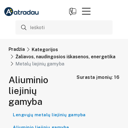
Pradžia
Kategorijos
Žaliavos, naudingosios iškasenos, energetika
Metalų liejinių gamyba
Aliuminio
Surasta įmonių: 16
liejinių
gamyba
Lengvųjų metalų liejinių gamyba
Aliuminio liejinių gamyba