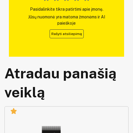
Pasidalinkite tikra patirtimi apie įmonę.
Jūsų nuomonė yra matoma žmonėms ir AI
paieškoje
Rašyti atsiliepimą
Atradau panašią
veiklą