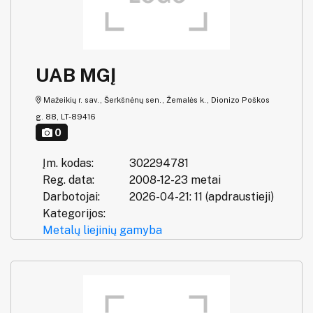
UAB MGĮ
Mažeikių r. sav., Šerkšnėnų sen., Žemalės k., Dionizo Poškos
g. 88, LT-89416
0
Įm. kodas:
302294781
Reg. data:
2008-12-23 metai
Darbotojai:
2026-04-21: 11 (apdraustieji)
Kategorijos:
Metalų liejinių gamyba