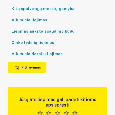
Kitų spalvotųjų metalų gamyba
Aliuminio liejimas
Liejimas aukšto spaudimo būdu
Cinko lydinių liejimas
Aliuminio detalių liejimas
Filtravimas
Jūsų atsiliepimas gali padėti kitiems
apsispręsti