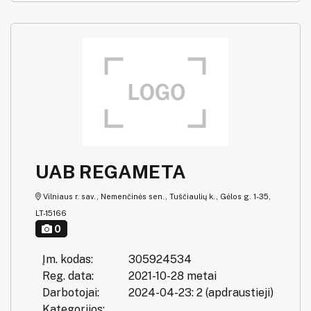
UAB REGAMETA
Vilniaus r. sav., Nemenčinės sen., Tuščiaulių k., Gėlos g. 1-35,
LT-15166
0
Įm. kodas:
305924534
Reg. data:
2021-10-28 metai
Darbotojai:
2024-04-23: 2 (apdraustieji)
Kategorijos: