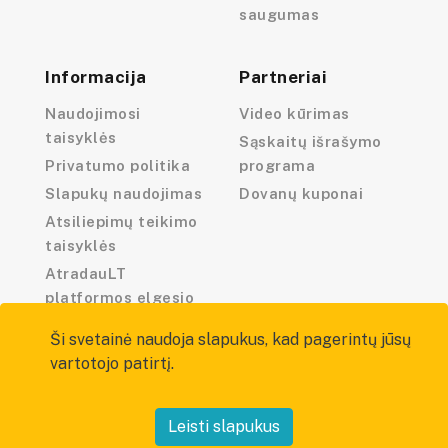
saugumas
Informacija
Partneriai
Naudojimosi
Video kūrimas
taisyklės
Sąskaitų išrašymo
Privatumo politika
programa
Slapukų naudojimas
Dovanų kuponai
Atsiliepimų teikimo
taisyklės
AtradauLT
platformos elgesio
kodeksas
Ši svetainė naudoja slapukus, kad pagerintų jūsų
vartotojo patirtį.
Leisti slapukus