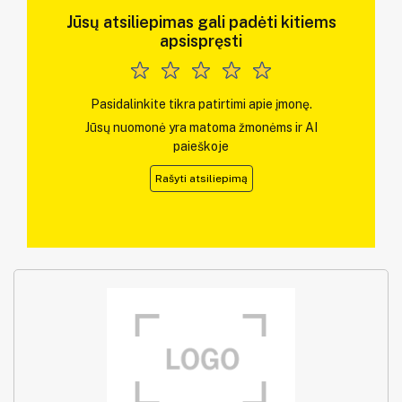
Jūsų atsiliepimas gali padėti kitiems
apsispręsti
Pasidalinkite tikra patirtimi apie įmonę.
Jūsų nuomonė yra matoma žmonėms ir AI
paieškoje
Rašyti atsiliepimą