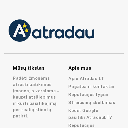
Mūsų tikslas
Apie mus
Padėti žmonėms
Apie Atradau LT
atrasti patikimas
Pagalba ir kontaktai
įmones, o verslams –
Reputacijos lygiai
kaupti atsiliepimus
Straipsnių skelbimas
ir kurti pasitikėjimą
per realią klientų
Kodėl Google
patirtį.
pasitiki AtradauLT?
Reputacijos