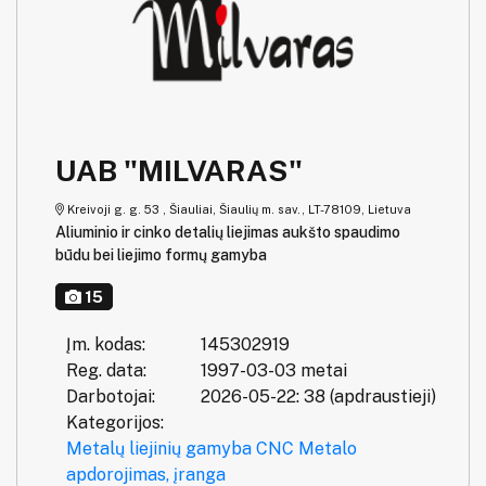
UAB "MILVARAS"
Kreivoji g. g. 53 , Šiauliai, Šiaulių m. sav., LT-78109, Lietuva
Aliuminio ir cinko detalių liejimas aukšto spaudimo
būdu bei liejimo formų gamyba
15
Įm. kodas:
145302919
Reg. data:
1997-03-03 metai
Darbotojai:
2026-05-22: 38 (apdraustieji)
Kategorijos:
Metalų liejinių gamyba
CNC
Metalo
apdorojimas, įranga