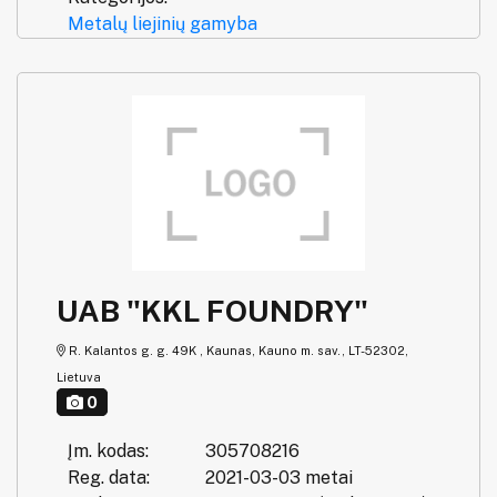
Metalų liejinių gamyba
UAB "KKL FOUNDRY"
R. Kalantos g. g. 49K , Kaunas, Kauno m. sav., LT-52302,
Lietuva
0
Įm. kodas:
305708216
Reg. data:
2021-03-03 metai