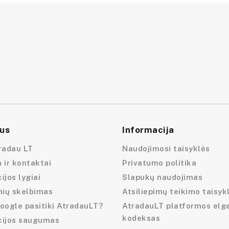
us
Informacija
radau LT
Naudojimosi taisyklės
 ir kontaktai
Privatumo politika
ijos lygiai
Slapukų naudojimas
nių skelbimas
Atsiliepimų teikimo taisyk
oogle pasitiki AtradauLT?
AtradauLT platformos elg
kodeksas
cijos saugumas