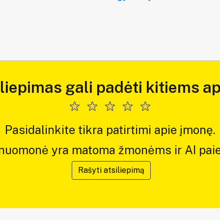
iliepimas gali padėti kitiems ap
Pasidalinkite tikra patirtimi apie įmonę.
 nuomonė yra matoma žmonėms ir AI paie
Rašyti atsiliepimą