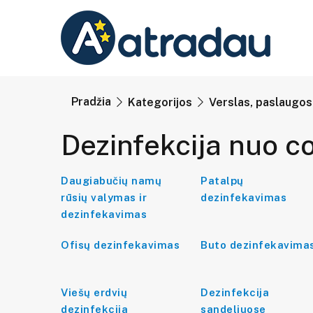
Pradžia
Kategorijos
Verslas, paslaugos
Dezinfekcija nuo co
Daugiabučių namų
Patalpų
rūsių valymas ir
dezinfekavimas
dezinfekavimas
Ofisų dezinfekavimas
Buto dezinfekavima
Viešų erdvių
Dezinfekcija
dezinfekcija
sandeliuose