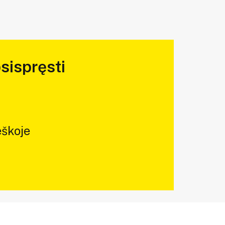
sispręsti
škoje