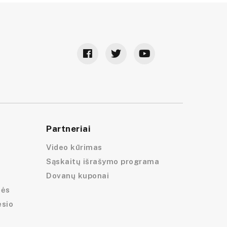
Partneriai
Video kūrimas
Sąskaitų išrašymo programa
Dovanų kuponai
lės
esio