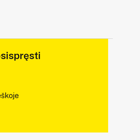
sispręsti
škoje