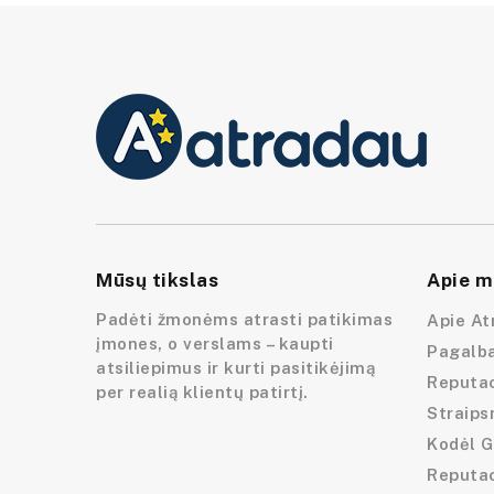
Mūsų tikslas
Apie m
Padėti žmonėms atrasti patikimas
Apie At
įmones, o verslams – kaupti
Pagalba
atsiliepimus ir kurti pasitikėjimą
Reputac
per realią klientų patirtį.
Straips
Kodėl G
Reputa