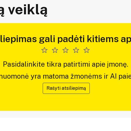
 veiklą
iliepimas gali padėti kitiems ap
Pasidalinkite tikra patirtimi apie įmonę.
 nuomonė yra matoma žmonėms ir AI paie
Rašyti atsiliepimą