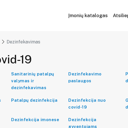
Įmonių katalogas
Atsili
Dezinfekavimas
vid-19
Sanitarinių patalpų
Dezinfekavimo
P
valymas ir
paslaugos
d
dezinfekavimas
s
Patalpų dezinfekcija
Dezinfekcija nuo
G
covid-19
d
Dezinfekcija imonese
Dezinfekcija
gyventojams