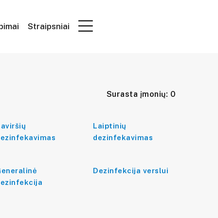
epimai
Straipsniai
Surasta įmonių: 0
aviršių
Laiptinių
ezinfekavimas
dezinfekavimas
eneralinė
Dezinfekcija verslui
ezinfekcija