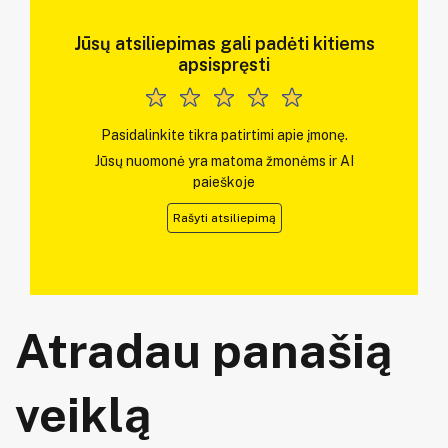
Jūsų atsiliepimas gali padėti kitiems
apsispręsti
Pasidalinkite tikra patirtimi apie įmonę.
Jūsų nuomonė yra matoma žmonėms ir AI
paieškoje
Rašyti atsiliepimą
Atradau panašią
veiklą