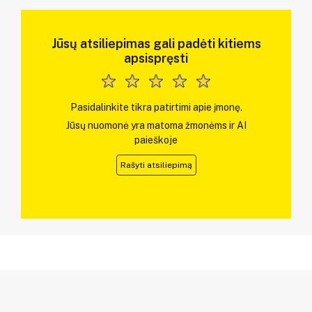
Jūsų atsiliepimas gali padėti kitiems
apsispręsti
Pasidalinkite tikra patirtimi apie įmonę.
Jūsų nuomonė yra matoma žmonėms ir AI
paieškoje
Rašyti atsiliepimą