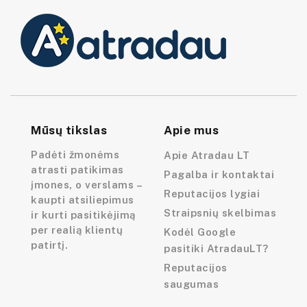
Mūsų tikslas
Apie mus
Padėti žmonėms
Apie Atradau LT
atrasti patikimas
Pagalba ir kontaktai
įmones, o verslams –
Reputacijos lygiai
kaupti atsiliepimus
Straipsnių skelbimas
ir kurti pasitikėjimą
per realią klientų
Kodėl Google
patirtį.
pasitiki AtradauLT?
Reputacijos
saugumas