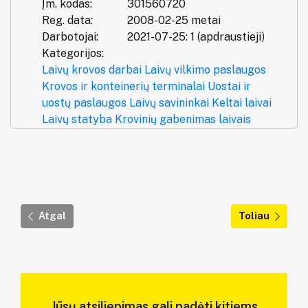
Įm. kodas:
301560720
Reg. data:
2008-02-25 metai
Darbotojai:
2021-07-25: 1 (apdraustieji)
Kategorijos:
Laivų krovos darbai
Laivų vilkimo paslaugos
Krovos ir konteinerių terminalai
Uostai ir
uostų paslaugos
Laivų savininkai
Keltai laivai
Laivų statyba
Krovinių gabenimas laivais
Atgal
Toliau
Jūsų atsiliepimas gali padėti kitiems