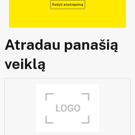
Rašyti atsiliepimą
Atradau panašią
veiklą