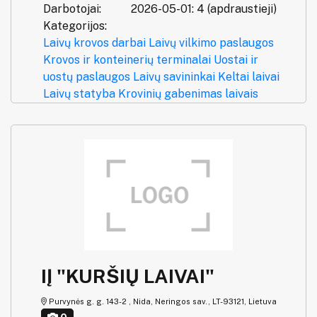
Darbotojai:
2026-05-01: 4 (apdraustieji)
Kategorijos:
Laivų krovos darbai
Laivų vilkimo paslaugos
Krovos ir konteinerių terminalai
Uostai ir
uostų paslaugos
Laivų savininkai
Keltai laivai
Laivų statyba
Krovinių gabenimas laivais
IĮ "KURŠIŲ LAIVAI"
Purvynės g. g. 143-2 , Nida, Neringos sav., LT-93121, Lietuva