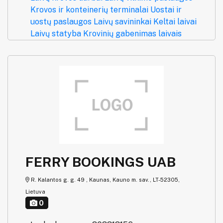
Krovos ir konteinerių terminalai
Uostai ir
uostų paslaugos
Laivų savininkai
Keltai laivai
Laivų statyba
Krovinių gabenimas laivais
FERRY BOOKINGS UAB
R. Kalantos g. g. 49 , Kaunas, Kauno m. sav., LT-52305,
Lietuva
0