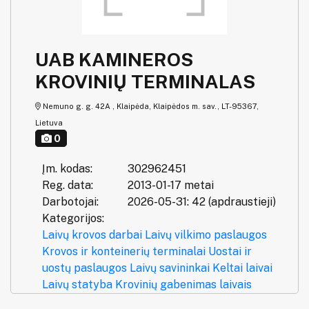
UAB KAMINEROS
KROVINIŲ TERMINALAS
Nemuno g. g. 42A , Klaipėda, Klaipėdos m. sav., LT-95367,
Lietuva
0
Įm. kodas:
302962451
Reg. data:
2013-01-17 metai
Darbotojai:
2026-05-31: 42 (apdraustieji)
Kategorijos:
Laivų krovos darbai
Laivų vilkimo paslaugos
Krovos ir konteinerių terminalai
Uostai ir
uostų paslaugos
Laivų savininkai
Keltai laivai
Laivų statyba
Krovinių gabenimas laivais