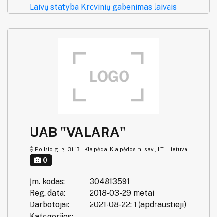
Laivų statyba
Krovinių gabenimas laivais
UAB "VALARA"
Poilsio g. g. 31-13 , Klaipėda, Klaipėdos m. sav., LT-, Lietuva
0
Įm. kodas:
304813591
Reg. data:
2018-03-29 metai
Darbotojai:
2021-08-22: 1 (apdraustieji)
Kategorijos: