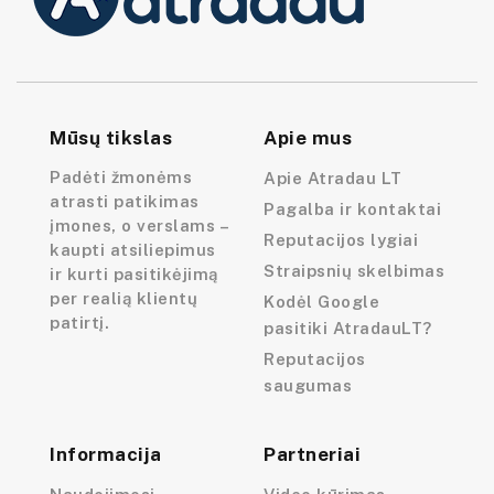
Mūsų tikslas
Apie mus
Padėti žmonėms
Apie Atradau LT
atrasti patikimas
Pagalba ir kontaktai
įmones, o verslams –
Reputacijos lygiai
kaupti atsiliepimus
Straipsnių skelbimas
ir kurti pasitikėjimą
per realią klientų
Kodėl Google
patirtį.
pasitiki AtradauLT?
Reputacijos
saugumas
Informacija
Partneriai