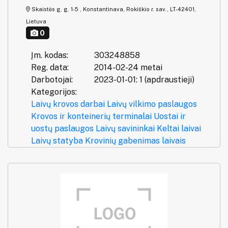
Skaistės g. g. 1-5 , Konstantinava, Rokiškio r. sav., LT-42401,
Lietuva
0
Įm. kodas:
303248858
Reg. data:
2014-02-24 metai
Darbotojai:
2023-01-01: 1 (apdraustieji)
Kategorijos:
Laivų krovos darbai
Laivų vilkimo paslaugos
Krovos ir konteinerių terminalai
Uostai ir
uostų paslaugos
Laivų savininkai
Keltai laivai
Laivų statyba
Krovinių gabenimas laivais