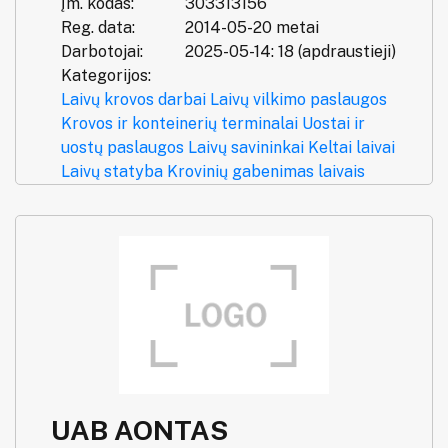
Įm. kodas:
303313156
Reg. data:
2014-05-20 metai
Darbotojai:
2025-05-14: 18 (apdraustieji)
Kategorijos:
Laivų krovos darbai
Laivų vilkimo paslaugos
Krovos ir konteinerių terminalai
Uostai ir
uostų paslaugos
Laivų savininkai
Keltai laivai
Laivų statyba
Krovinių gabenimas laivais
UAB AONTAS