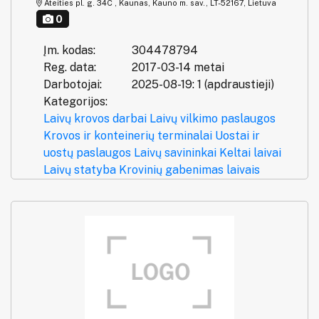
Ateities pl. g. 34C , Kaunas, Kauno m. sav., LT-52167, Lietuva
0
Įm. kodas:
304478794
Reg. data:
2017-03-14 metai
Darbotojai:
2025-08-19: 1 (apdraustieji)
Kategorijos:
Laivų krovos darbai
Laivų vilkimo paslaugos
Krovos ir konteinerių terminalai
Uostai ir
uostų paslaugos
Laivų savininkai
Keltai laivai
Laivų statyba
Krovinių gabenimas laivais