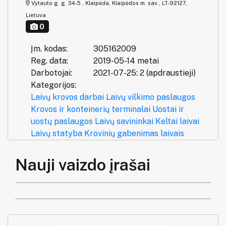
Vytauto g. g. 34-5 , Klaipėda, Klaipėdos m. sav., LT-92127,
Lietuva
0
Įm. kodas:
305162009
Reg. data:
2019-05-14 metai
Darbotojai:
2021-07-25: 2 (apdraustieji)
Kategorijos:
Laivų krovos darbai
Laivų vilkimo paslaugos
Krovos ir konteinerių terminalai
Uostai ir
uostų paslaugos
Laivų savininkai
Keltai laivai
Laivų statyba
Krovinių gabenimas laivais
Nauji vaizdo įrašai