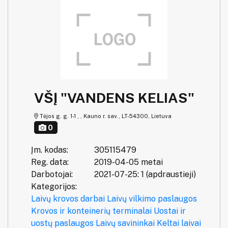
VŠĮ "VANDENS KELIAS"
Tėjos g. g. 1-1 , , Kauno r. sav., LT-54300, Lietuva
0
Įm. kodas:
305115479
Reg. data:
2019-04-05 metai
Darbotojai:
2021-07-25: 1 (apdraustieji)
Kategorijos:
Laivų krovos darbai
Laivų vilkimo paslaugos
Krovos ir konteinerių terminalai
Uostai ir
uostų paslaugos
Laivų savininkai
Keltai laivai