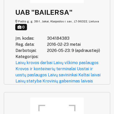
UAB "BAILERSA"
Pašto g. g. 38-1 , Jakai, Klaipėdos r. sav., LT-96322, Lietuva
0
Įm. kodas:
304184383
Reg. data:
2016-02-23 metai
Darbotojai:
2026-05-23: 9 (apdraustieji)
Kategorijos:
Laivų krovos darbai
Laivų vilkimo paslaugos
Krovos ir konteinerių terminalai
Uostai ir
uostų paslaugos
Laivų savininkai
Keltai laivai
Laivų statyba
Krovinių gabenimas laivais