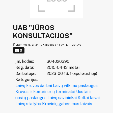
UAB "JŪROS
KONSULTACIJOS"
Litorinos g. g. 24 , , Klaipėdos r. sav., LT-, Lietuva
0
Įm. kodas:
304026390
Reg. data:
2015-04-13 metai
Darbotojai:
2023-06-13: 1 (apdraustieji)
Kategorijos:
Laivų krovos darbai
Laivų vilkimo paslaugos
Krovos ir konteinerių terminalai
Uostai ir
uostų paslaugos
Laivų savininkai
Keltai laivai
Laivų statyba
Krovinių gabenimas laivais