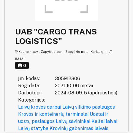
UAB "CARGO TRANS
LOGISTICS"
Kauno r. sav., Zapyškio sen., Zapyškio mstl., Karklų g. 1, LT-
53431
0
Įm. kodas:
305912806
Reg. data:
2021-10-06 metai
Darbotojai:
2024-08-09: 5 (apdraustieji)
Kategorijos:
Laivų krovos darbai
Laivų vilkimo paslaugos
Krovos ir konteinerių terminalai
Uostai ir
uostų paslaugos
Laivų savininkai
Keltai laivai
Laivų statyba
Krovinių gabenimas laivais