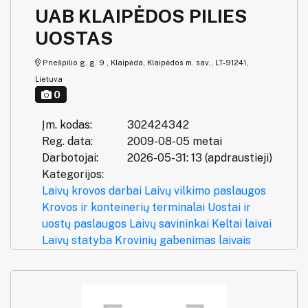
UAB KLAIPĖDOS PILIES
UOSTAS
Priešpilio g. g. 9 , Klaipėda, Klaipėdos m. sav., LT-91241,
Lietuva
0
Įm. kodas:
302424342
Reg. data:
2009-08-05 metai
Darbotojai:
2026-05-31: 13 (apdraustieji)
Kategorijos:
Laivų krovos darbai
Laivų vilkimo paslaugos
Krovos ir konteinerių terminalai
Uostai ir
uostų paslaugos
Laivų savininkai
Keltai laivai
Laivų statyba
Krovinių gabenimas laivais