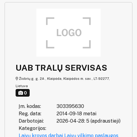
UAB TRALŲ SERVISAS
Žiobrių g. g. 2A , Klaipėda, Klaipėdos m. sav., LT-92277,
Lietuva
0
Įm. kodas:
303395630
Reg. data:
2014-09-18 metai
Darbotojai:
2026-04-28: 5 (apdraustieji)
Kategorijos:
Laivų krovos darbai
Laivų vilkimo paslaugos