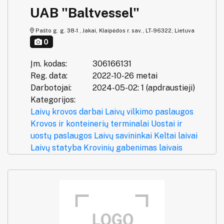
UAB "Baltvessel"
Pašto g. g. 38-1 , Jakai, Klaipėdos r. sav., LT-96322, Lietuva
0
Įm. kodas:
306166131
Reg. data:
2022-10-26 metai
Darbotojai:
2024-05-02: 1 (apdraustieji)
Kategorijos:
Laivų krovos darbai
Laivų vilkimo paslaugos
Krovos ir konteinerių terminalai
Uostai ir
uostų paslaugos
Laivų savininkai
Keltai laivai
Laivų statyba
Krovinių gabenimas laivais