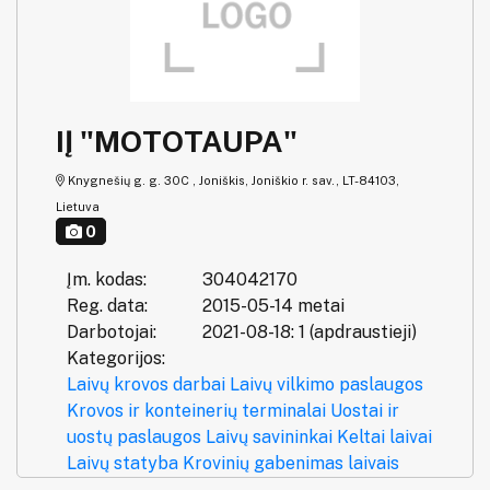
IĮ "MOTOTAUPA"
Knygnešių g. g. 30C , Joniškis, Joniškio r. sav., LT-84103,
Lietuva
0
Įm. kodas:
304042170
Reg. data:
2015-05-14 metai
Darbotojai:
2021-08-18: 1 (apdraustieji)
Kategorijos:
Laivų krovos darbai
Laivų vilkimo paslaugos
Krovos ir konteinerių terminalai
Uostai ir
uostų paslaugos
Laivų savininkai
Keltai laivai
Laivų statyba
Krovinių gabenimas laivais