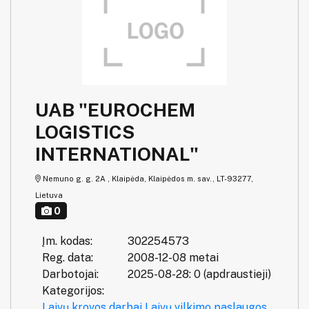
UAB "EUROCHEM
LOGISTICS
INTERNATIONAL"
Nemuno g. g. 2A , Klaipėda, Klaipėdos m. sav., LT-93277,
Lietuva
0
Įm. kodas:
302254573
Reg. data:
2008-12-08 metai
Darbotojai:
2025-08-28: 0 (apdraustieji)
Kategorijos:
Laivų krovos darbai
Laivų vilkimo paslaugos