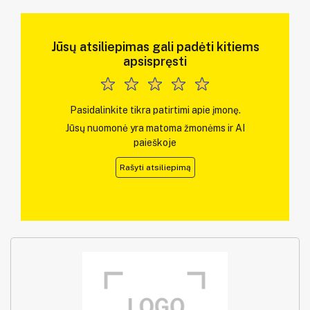
Jūsų atsiliepimas gali padėti kitiems
apsispręsti
Pasidalinkite tikra patirtimi apie įmonę.
Jūsų nuomonė yra matoma žmonėms ir AI
paieškoje
Rašyti atsiliepimą