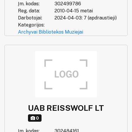
Įm. kodas:
302499786
Reg. data:
2010-04-15 metai
Darbotojai:
2024-04-03: 7 (apdraustieji)
Kategorijos:
Archyvai
Bibliotekos
Muziejai
UAB REISSWOLF LT
0
Įm. kodas:
302484161