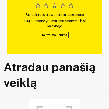
Pasidalinkite tikra patirtimi apie įmonę.
Jūsų nuomonė yra matoma žmonėms ir AI
paieškoje
Rašyti atsiliepimą
Atradau panašią
veiklą