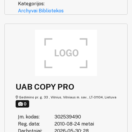
Kategorijos:
Archyvai
Bibliotekos
UAB COPY PRO
Gedimino pr. g. 33 , Vilnius, Vilniaus m. sav., LT-01104, Lietuva
0
Įm. kodas:
302539490
Reg. data:
2010-08-24 metai
Darbotojai:
2026-05-30: 28