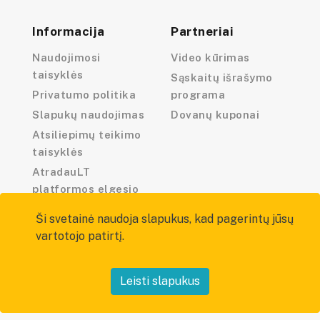
Informacija
Partneriai
Naudojimosi
Video kūrimas
taisyklės
Sąskaitų išrašymo
Privatumo politika
programa
Slapukų naudojimas
Dovanų kuponai
Atsiliepimų teikimo
taisyklės
AtradauLT
platformos elgesio
kodeksas
Ši svetainė naudoja slapukus, kad pagerintų jūsų
vartotojo patirtį.
Leisti slapukus
Visos teisės saugomos — atradau.lt