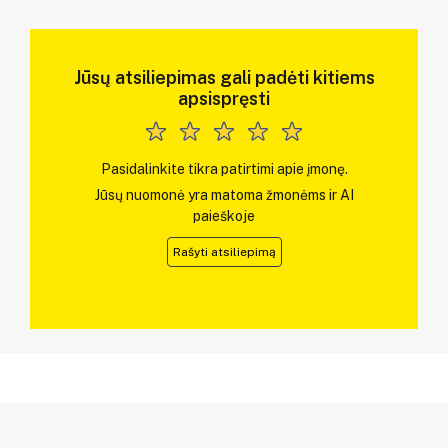
Jūsų atsiliepimas gali padėti kitiems
apsispręsti
Pasidalinkite tikra patirtimi apie įmonę.
Jūsų nuomonė yra matoma žmonėms ir AI
paieškoje
Rašyti atsiliepimą