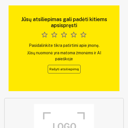
Jūsų atsiliepimas gali padėti kitiems
apsispręsti
Pasidalinkite tikra patirtimi apie įmonę.
Jūsų nuomonė yra matoma žmonėms ir AI
paieškoje
Rašyti atsiliepimą