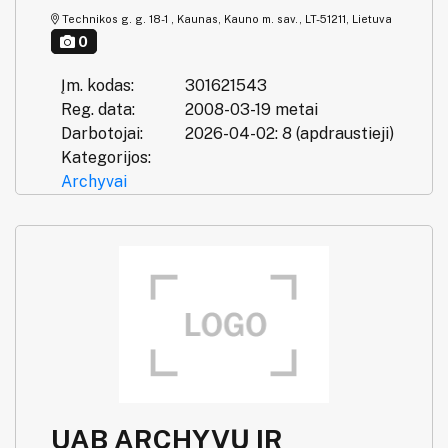
Technikos g. g. 18-1 , Kaunas, Kauno m. sav., LT-51211, Lietuva
0
Įm. kodas:
301621543
Reg. data:
2008-03-19 metai
Darbotojai:
2026-04-02: 8 (apdraustieji)
Kategorijos:
Archyvai
UAB ARCHYVŲ IR