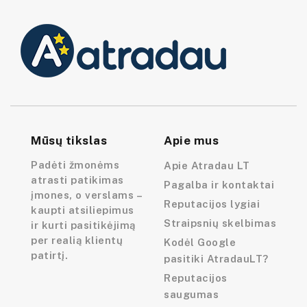
Mūsų tikslas
Apie mus
Padėti žmonėms
Apie Atradau LT
atrasti patikimas
Pagalba ir kontaktai
įmones, o verslams –
Reputacijos lygiai
kaupti atsiliepimus
Straipsnių skelbimas
ir kurti pasitikėjimą
per realią klientų
Kodėl Google
patirtį.
pasitiki AtradauLT?
Reputacijos
saugumas