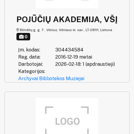
POJŪČIŲ AKADEMIJA, VŠĮ
Blindžių g. g. 7 , Vilnius, Vilniaus m. sav., LT-08111, Lietuva
0
Įm. kodas:
304434584
Reg. data:
2016-12-19 metai
Darbotojai:
2026-02-18: 1 (apdraustieji)
Kategorijos:
Archyvai
Bibliotekos
Muziejai