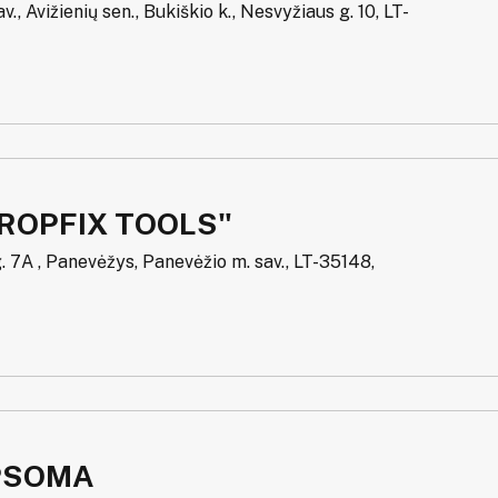
av., Avižienių sen., Bukiškio k., Nesvyžiaus g. 10, LT-
ROPFIX TOOLS"
g. 7A , Panevėžys, Panevėžio m. sav., LT-35148,
PSOMA