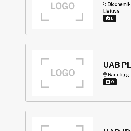
Biochemikų 
Lietuva
0
UAB PL
Raitelių g.
0