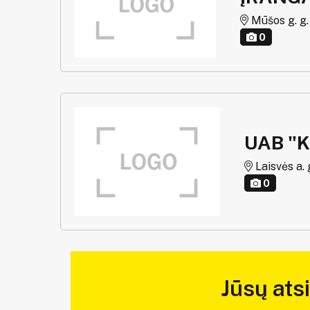
Mūšos g. g. 
0
UAB "
Laisvės a. 
0
Jūsų ats