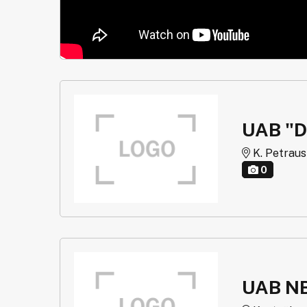
UAB "
K. Petrausk
0
UAB N