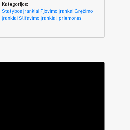
Kategorijos:
Statybos įrankiai
Pjovimo įrankai
Gręžimo
įrankiai
Šlifavimo įrankiai, priemonės