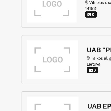
Vilniaus r. s
14183
0
UAB "P
Taikos al. 
Lietuva
0
UAB E