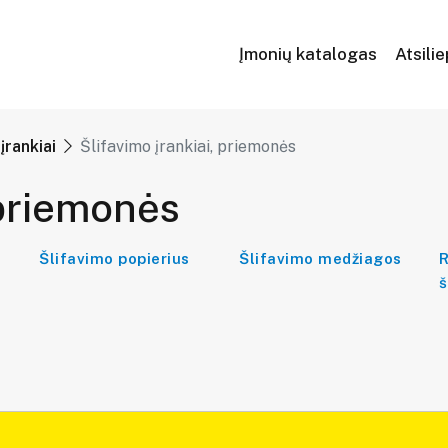
Įmonių katalogas
Atsili
įrankiai
Šlifavimo įrankiai, priemonės
 priemonės
Šlifavimo popierius
Šlifavimo medžiagos
R
š