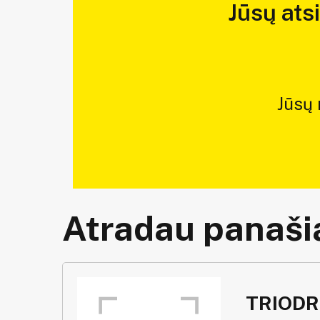
Jūsų ats
Jūsų
Atradau panašią
TRIODR