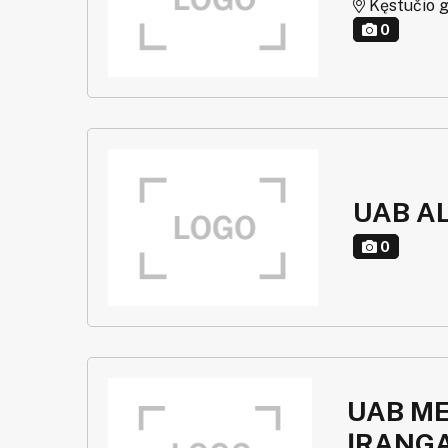
Kęstučio g.
0
UAB A
0
UAB M
ĮRANG