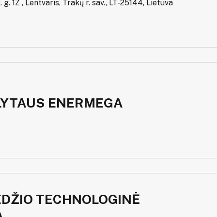
 g. 1Z , Lentvaris, Trakų r. sav., LT-25144, Lietuva
LYTAUS ENERMEGA
EDŽIO TECHNOLOGINĖ
A