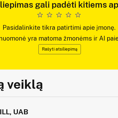
iliepimas gali padėti kitiems ap
Pasidalinkite tikra patirtimi apie įmonę.
 nuomonė yra matoma žmonėms ir AI paie
Rašyti atsiliepimą
 veiklą
ILL, UAB