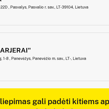
22D , Pasvalys, Pasvalio r. sav., LT-39104, Lietuva
KARJERAI"
g. 1-8 , Panevėžys, Panevėžio m. sav., LT-, Lietuva
iliepimas gali padėti kitiems ap