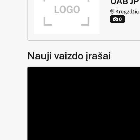
UAB J
Kregždžių g
0
Nauji vaizdo įrašai