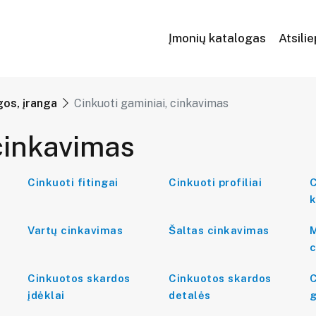
Įmonių katalogas
Atsili
os, įranga
Cinkuoti gaminiai, cinkavimas
 cinkavimas
Cinkuoti fitingai
Cinkuoti profiliai
C
k
Vartų cinkavimas
Šaltas cinkavimas
M
c
Cinkuotos skardos
Cinkuotos skardos
C
įdėklai
detalės
g