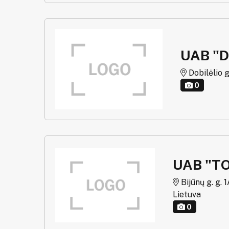
UAB "D
Dobilėlio g.
0
UAB "T
Bijūnų g. g. 
Lietuva
0