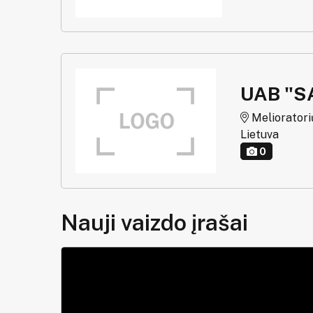
UAB "S
Melioratorių 
Lietuva
0
Nauji vaizdo įrašai