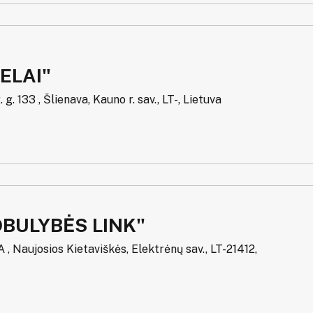
ELAI"
 g. 133 , Šlienava, Kauno r. sav., LT-, Lietuva
OBULYBĖS LINK"
1A , Naujosios Kietaviškės, Elektrėnų sav., LT-21412,