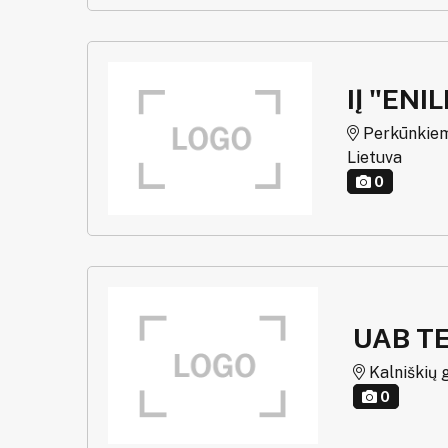
IĮ "ENI
Perkūnkiemio
Lietuva
0
UAB T
Kalniškių g
0