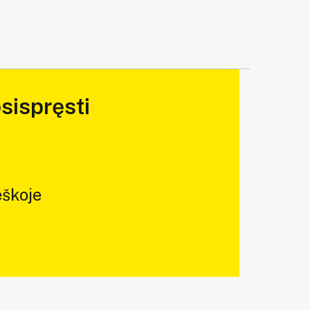
sispręsti
škoje