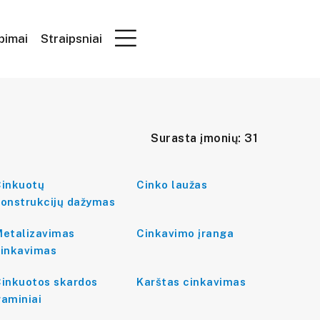
epimai
Straipsniai
Surasta įmonių: 31
inkuotų
Cinko laužas
onstrukcijų dažymas
etalizavimas
Cinkavimo įranga
inkavimas
inkuotos skardos
Karštas cinkavimas
aminiai