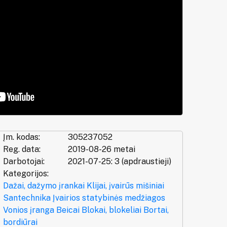
Įm. kodas:
305237052
Reg. data:
2019-08-26 metai
Darbotojai:
2021-07-25: 3 (apdraustieji)
Kategorijos:
Dažai, dažymo įrankai
Klijai, įvairūs mišiniai
Santechnika
Įvairios statybinės medžiagos
Vonios įranga
Beicai
Blokai, blokeliai
Bortai,
bordiūrai