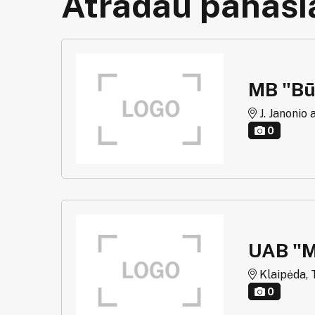
Atradau panašią
MB "Bū
J. Janonio a
0
UAB "
Klaipėda, T
0