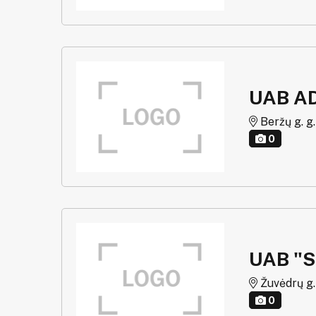
UAB A
Beržų g. g. 
0
UAB "
Žuvėdrų g. 
0