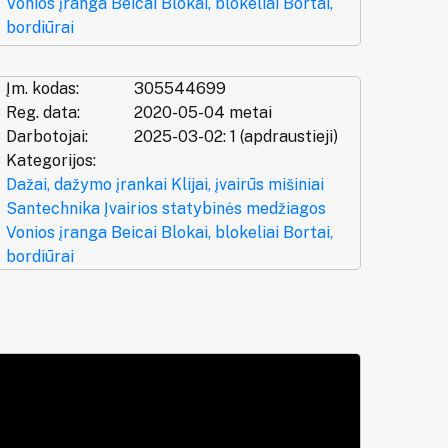
Vonios įranga
Beicai
Blokai, blokeliai
Bortai,
bordiūrai
Įm. kodas:
305544699
Reg. data:
2020-05-04 metai
Darbotojai:
2025-03-02: 1 (apdraustieji)
Kategorijos:
Dažai, dažymo įrankai
Klijai, įvairūs mišiniai
Santechnika
Įvairios statybinės medžiagos
Vonios įranga
Beicai
Blokai, blokeliai
Bortai,
bordiūrai