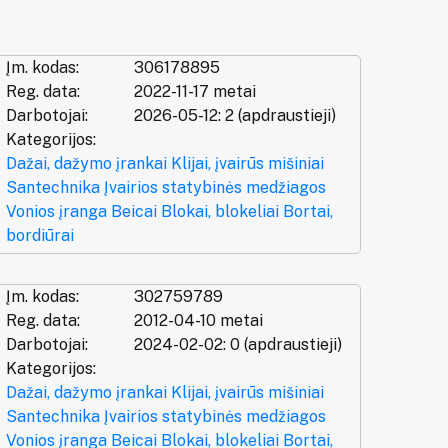
Įm. kodas:
306178895
Reg. data:
2022-11-17 metai
Darbotojai:
2026-05-12: 2 (apdraustieji)
Kategorijos:
Dažai, dažymo įrankai
Klijai, įvairūs mišiniai
Santechnika
Įvairios statybinės medžiagos
Vonios įranga
Beicai
Blokai, blokeliai
Bortai,
bordiūrai
Įm. kodas:
302759789
Reg. data:
2012-04-10 metai
Darbotojai:
2024-02-02: 0 (apdraustieji)
Kategorijos:
Dažai, dažymo įrankai
Klijai, įvairūs mišiniai
Santechnika
Įvairios statybinės medžiagos
Vonios įranga
Beicai
Blokai, blokeliai
Bortai,