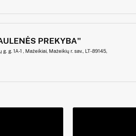
AULENĖS PREKYBA"
g. g. 1A-1 , Mažeikiai, Mažeikių r. sav., LT-89145,