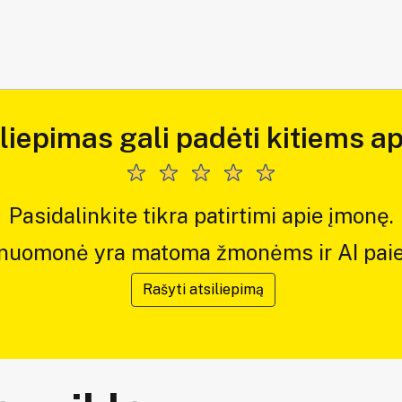
iliepimas gali padėti kitiems ap
Pasidalinkite tikra patirtimi apie įmonę.
 nuomonė yra matoma žmonėms ir AI paie
Rašyti atsiliepimą