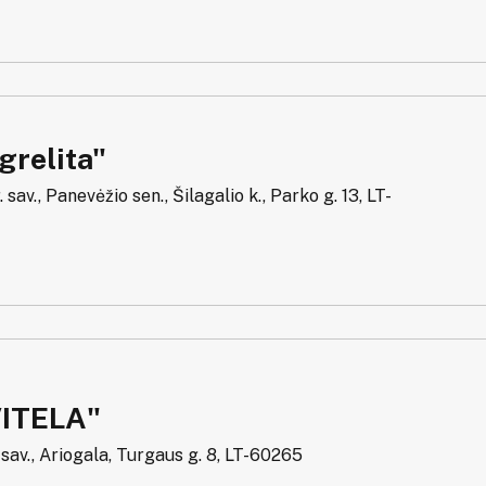
relita"
 sav., Panevėžio sen., Šilagalio k., Parko g. 13, LT-
ITELA"
 sav., Ariogala, Turgaus g. 8, LT-60265