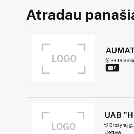
Atradau panašią
AUMAT
Šaltalankių 
0
UAB "
Brožynų g. g
Lietuva