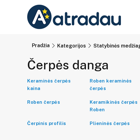
Pradžia
Kategorijos
Statybinės medžiag
Čerpės danga
Keraminės čerpės
Roben keraminės
kaina
čerpės
Roben čerpės
Keramikinės čerpės
Roben
Čerpinis profilis
Plieninės čerpės