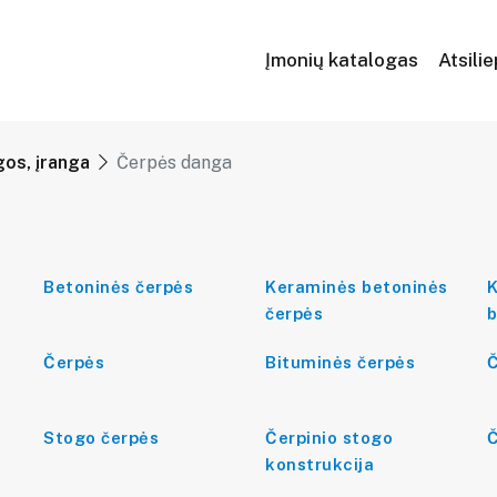
Įmonių katalogas
Atsili
os, įranga
Čerpės danga
Betoninės čerpės
Keraminės betoninės
K
čerpės
b
Čerpės
Bituminės čerpės
Stogo čerpės
Čerpinio stogo
Č
konstrukcija