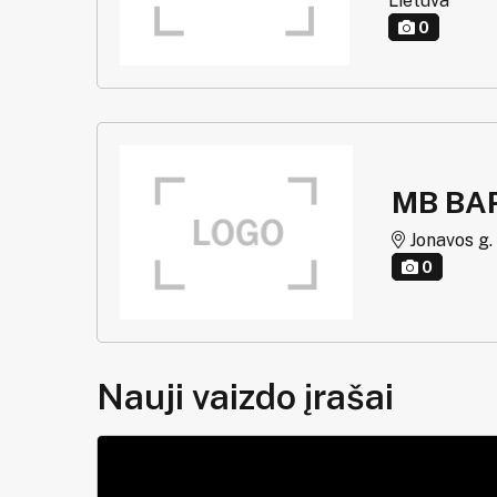
Lietuva
0
MB BA
Jonavos g. 
0
Nauji vaizdo įrašai