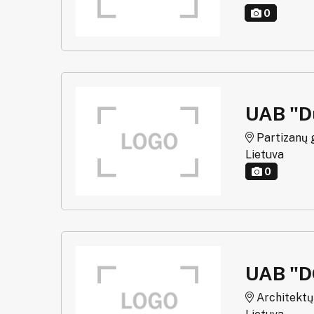
0
UAB "D
Partizanų g
Lietuva
0
UAB "
Architektų g