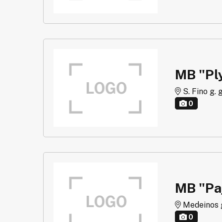
MB "Ply
S. Fino g. g
0
MB "Paj
Medeinos g.
0