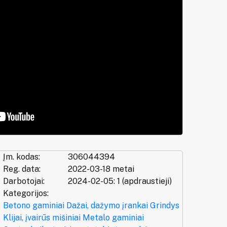
Įm. kodas:
306044394
Reg. data:
2022-03-18 metai
Darbotojai:
2024-02-05: 1 (apdraustieji)
Kategorijos:
Betono gaminiai
Dažai, dažymo įrankai
Grindys
Klijai, įvairūs mišiniai
Metalo gaminiai