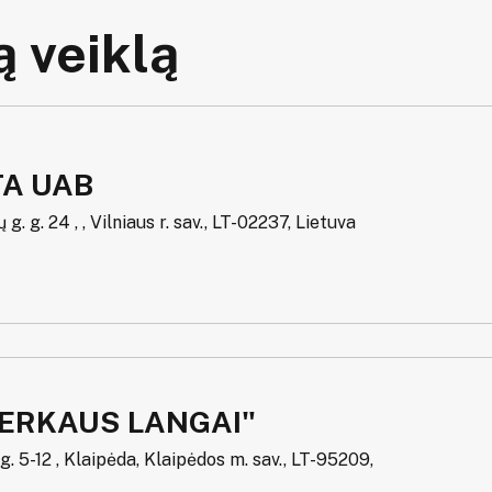
 veiklą
A UAB
g. g. 24 , , Vilniaus r. sav., LT-02237, Lietuva
HERKAUS LANGAI"
. 5-12 , Klaipėda, Klaipėdos m. sav., LT-95209,