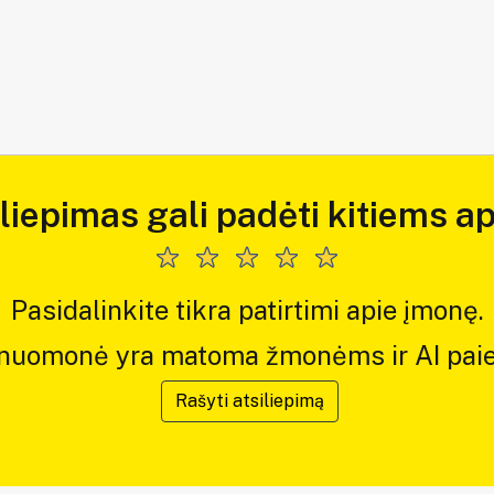
iliepimas gali padėti kitiems ap
Pasidalinkite tikra patirtimi apie įmonę.
 nuomonė yra matoma žmonėms ir AI paie
Rašyti atsiliepimą