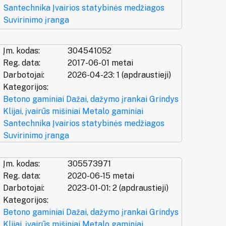
Santechnika
Įvairios statybinės medžiagos
Suvirinimo įranga
Įm. kodas:
304541052
Reg. data:
2017-06-01 metai
Darbotojai:
2026-04-23: 1 (apdraustieji)
Kategorijos:
Betono gaminiai
Dažai, dažymo įrankai
Grindys
Klijai, įvairūs mišiniai
Metalo gaminiai
Santechnika
Įvairios statybinės medžiagos
Suvirinimo įranga
Įm. kodas:
305573971
Reg. data:
2020-06-15 metai
Darbotojai:
2023-01-01: 2 (apdraustieji)
Kategorijos:
Betono gaminiai
Dažai, dažymo įrankai
Grindys
Klijai, įvairūs mišiniai
Metalo gaminiai