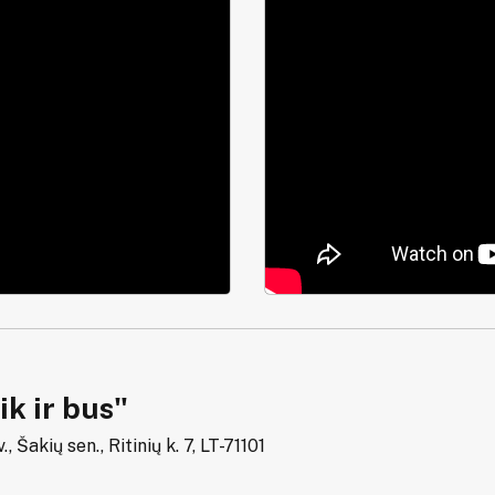
k ir bus"
., Šakių sen., Ritinių k. 7, LT-71101