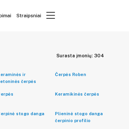
epimai
Straipsniai
Surasta įmonių: 304
eraminės ir
Čerpės Roben
etoninės čerpės
Čerpės
Keramikinės čerpės
erpinė stogo danga
Plieninė stogo danga
čerpinio profilio