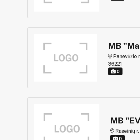
MB "Mag
Panevėžio r.
36221
0
MB "EV
Raseinių r.
0