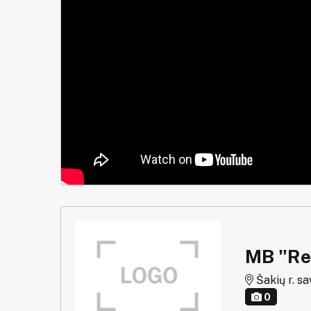
MB "Rei
Šakių r. sav
0