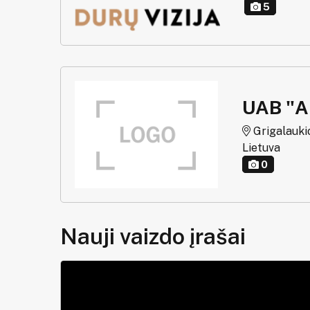
5
UAB "A
Grigalaukio 
Lietuva
0
Nauji vaizdo įrašai