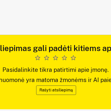
iliepimas gali padėti kitiems ap
Pasidalinkite tikra patirtimi apie įmonę.
 nuomonė yra matoma žmonėms ir AI paie
Rašyti atsiliepimą