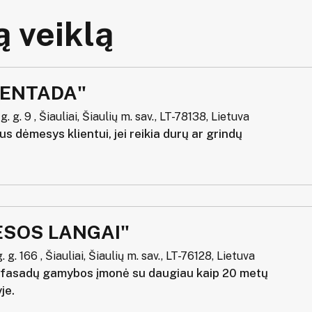
 veiklą
BENTADA"
 g. 9 , Šiauliai, Šiaulių m. sav., LT-78138, Lietuva
s dėmesys klientui, jei reikia durų ar grindų
ESOS LANGAI"
 g. 166 , Šiauliai, Šiaulių m. sav., LT-76128, Lietuva
o fasadų gamybos įmonė su daugiau kaip 20 metų
yje.