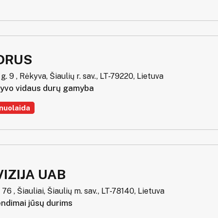
DRUS
g. 9 , Rėkyva, Šiaulių r. sav., LT-79220, Lietuva
yvo vidaus durų gamyba
nuolaida
IZIJA UAB
 76 , Šiauliai, Šiaulių m. sav., LT-78140, Lietuva
endimai jūsų durims