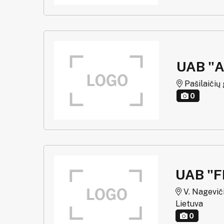
UAB "A
Pašilaičių g
0
UAB "F
V. Nagevičia
Lietuva
0