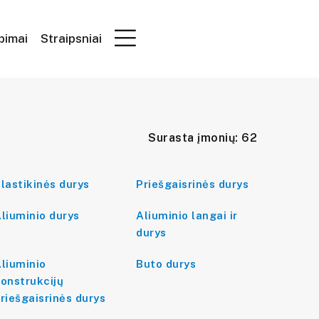
epimai
Straipsniai
Surasta įmonių: 62
lastikinės durys
Priešgaisrinės durys
liuminio durys
Aliuminio langai ir
durys
liuminio
Buto durys
onstrukcijų
riešgaisrinės durys