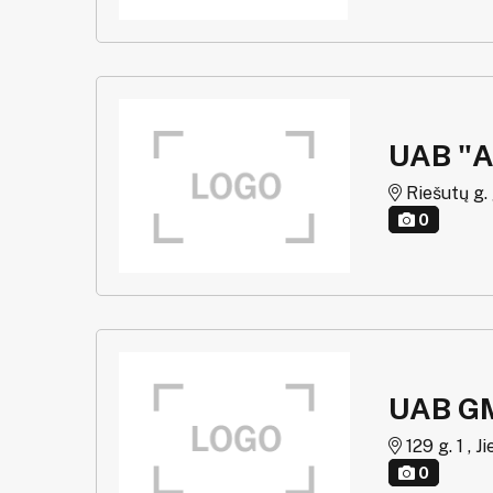
UAB "
Riešutų g. 
0
UAB G
129 g. 1 , J
0