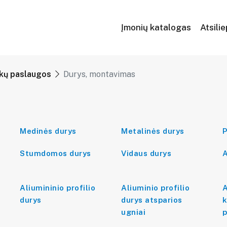
Įmonių katalogas
Atsili
nkų paslaugos
Durys, montavimas
Medinės durys
Metalinės durys
P
Stumdomos durys
Vidaus durys
A
Aliumininio profilio
Aliuminio profilio
A
durys
durys atsparios
k
ugniai
p