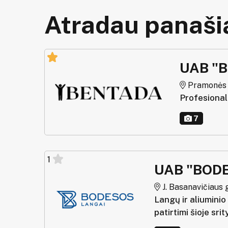
Atradau panašią
UAB "
Pramonės g.
Profesionalu
7
1
UAB "BOD
J. Basanavičiaus g.
Langų ir aliumini
patirtimi šioje srit