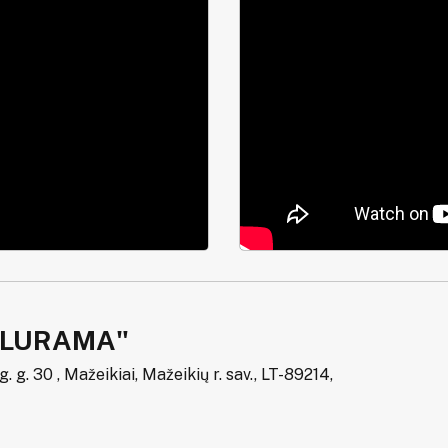
ALURAMA"
 g. 30 , Mažeikiai, Mažeikių r. sav., LT-89214,