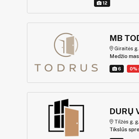
12
MB TO
Giraitės g. 
Medžio mas
6
0% 
DURŲ V
Tilžės g. g.
Tikslūs spr