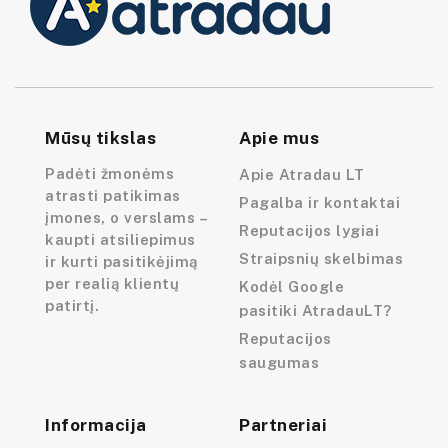
Mūsų tikslas
Apie mus
Padėti žmonėms
Apie Atradau LT
atrasti patikimas
Pagalba ir kontaktai
įmones, o verslams –
Reputacijos lygiai
kaupti atsiliepimus
Straipsnių skelbimas
ir kurti pasitikėjimą
per realią klientų
Kodėl Google
patirtį.
pasitiki AtradauLT?
Reputacijos
saugumas
Informacija
Partneriai