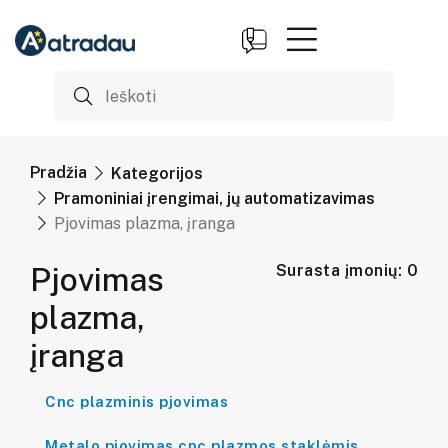
Pradžia
Kategorijos
Pramoniniai įrengimai, jų automatizavimas
Pjovimas plazma, įranga
Pjovimas
Surasta įmonių: 0
plazma,
įranga
Cnc plazminis pjovimas
Metalo pjovimas cnc plazmos staklėmis