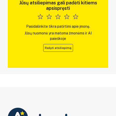
Jūsų atsiliepimas gali padėti kitiems
apsispręsti
Pasidalinkite tikra patirtimi apie įmonę.
Jūsų nuomonė yra matoma žmonėms ir AI
paieškoje
Rašyti atsiliepimą