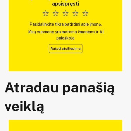
apsispręsti
Pasidalinkite tikra patirtimi apie įmonę.
Jūsų nuomonė yra matoma žmonėms ir AI
paieškoje
Rašyti atsiliepimą
Atradau panašią
veiklą