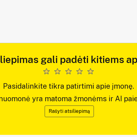
iliepimas gali padėti kitiems ap
Pasidalinkite tikra patirtimi apie įmonę.
 nuomonė yra matoma žmonėms ir AI paie
Rašyti atsiliepimą