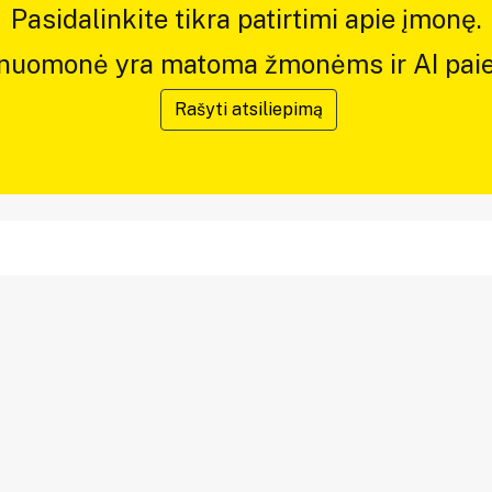
Pasidalinkite tikra patirtimi apie įmonę.
 nuomonė yra matoma žmonėms ir AI paie
Rašyti atsiliepimą