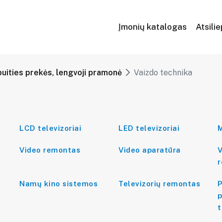
Įmonių katalogas
Atsili
buities prekės, lengvoji pramonė
Vaizdo technika
LCD televizoriai
LED televizoriai
M
Video remontas
Video aparatūra
V
Namų kino sistemos
Televizorių remontas
P
p
t