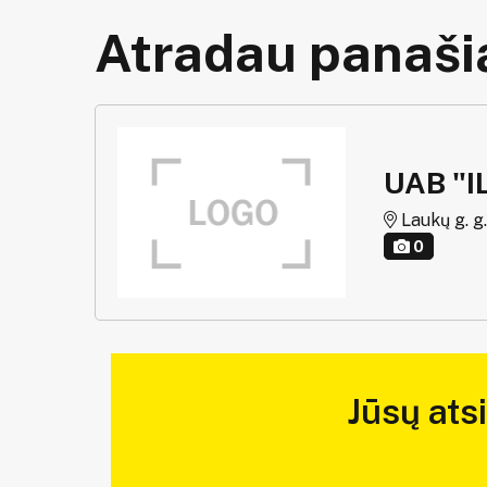
Atradau panašią
UAB "
Laukų g. g.
0
Jūsų ats