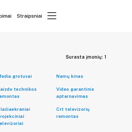
epimai
Straipsniai
Surasta įmonių: 1
edia grotuvai
Namų kinas
aizdo technikos
Video garantinis
remontas
aptarnavimas
lačiaekraniai
Crt televizorių
rojekciniai
remontas
elevizoriai