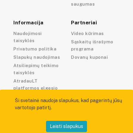
saugumas
Informacija
Partneriai
Naudojimosi
Video kūrimas
taisyklės
Sąskaitų išrašymo
Privatumo politika
programa
Slapukų naudojimas
Dovanų kuponai
Atsiliepimų teikimo
taisyklės
AtradauLT
platformos elgesio
kodeksas
Ši svetainė naudoja slapukus, kad pagerintų jūsų
vartotojo patirtį.
Leisti slapukus