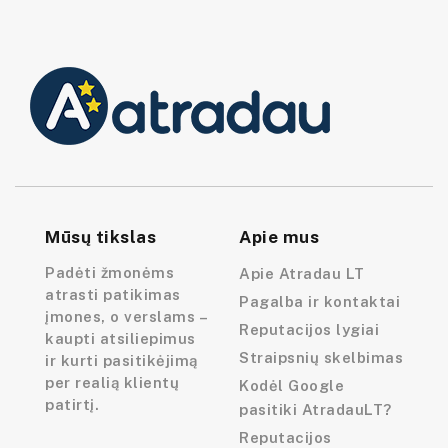
Mūsų tikslas
Apie mus
Padėti žmonėms
Apie Atradau LT
atrasti patikimas
Pagalba ir kontaktai
įmones, o verslams –
Reputacijos lygiai
kaupti atsiliepimus
Straipsnių skelbimas
ir kurti pasitikėjimą
per realią klientų
Kodėl Google
patirtį.
pasitiki AtradauLT?
Reputacijos