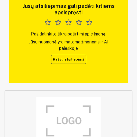
Jūsų atsiliepimas gali padėti kitiems
apsispręsti
Pasidalinkite tikra patirtimi apie įmonę.
Jūsų nuomonė yra matoma žmonėms ir AI
paieškoje
Rašyti atsiliepimą