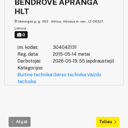
BENDROVĖ APRANGA
HLT
Ukmergės g. g. 362 , Vilnius, Vilniaus m. sav., LT-06327,
Lietuva
0
Įm. kodas:
304042131
Reg. data:
2015-05-14 metai
Darbotojai:
2026-05-19: 55 (apdraustieji)
Kategorijos:
Buitinė technika
Garso technika
Vaizdo
technika
Atgal
Toliau