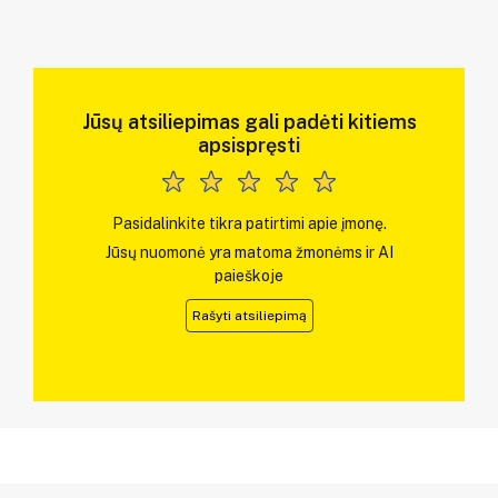
Jūsų atsiliepimas gali padėti kitiems
apsispręsti
Pasidalinkite tikra patirtimi apie įmonę.
Jūsų nuomonė yra matoma žmonėms ir AI
paieškoje
Rašyti atsiliepimą