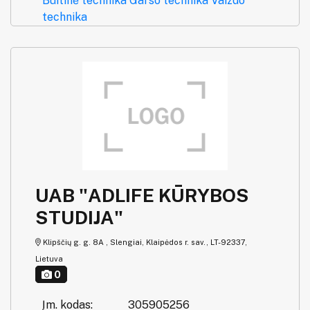
Buitinė technika
Garso technika
Vaizdo
technika
UAB "ADLIFE KŪRYBOS
STUDIJA"
Klipščių g. g. 8A , Slengiai, Klaipėdos r. sav., LT-92337,
Lietuva
0
Įm. kodas:
305905256