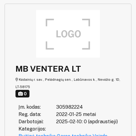
MB VENTERA LT
Kėdainių r. sav., Pelėdnagių sen., Labūnavos k., Nevėžio g. 1D,
LT-58175
0
Įm. kodas:
305982224
Reg. data:
2022-01-25 metai
Darbotojai:
2025-02-10: 0 (apdraustieji)
Kategorijos: