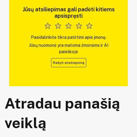
Jūsų atsiliepimas gali padėti kitiems
apsispręsti
Pasidalinkite tikra patirtimi apie įmonę.
Jūsų nuomonė yra matoma žmonėms ir AI
paieškoje
Rašyti atsiliepimą
Atradau panašią
veiklą