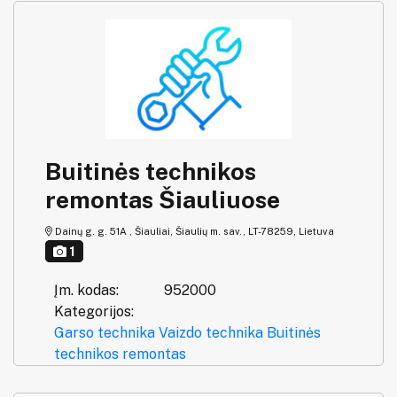
Buitinės technikos
remontas Šiauliuose
Dainų g. g. 51A , Šiauliai, Šiaulių m. sav., LT-78259, Lietuva
1
Įm. kodas:
952000
Kategorijos:
Garso technika
Vaizdo technika
Buitinės
technikos remontas