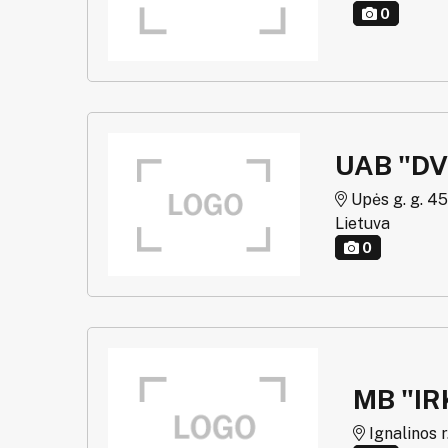
0
UAB "DV
Upės g. g. 45
Lietuva
0
MB "IR
Ignalinos r