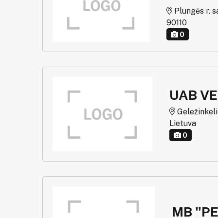
Plungės r. sa
90110
0
UAB VE
Geležinkelieč
Lietuva
0
MB "PE