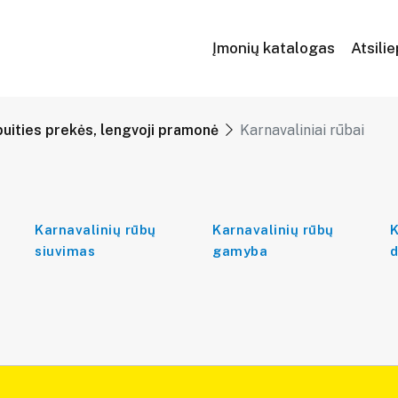
Įmonių katalogas
Atsili
buities prekės, lengvoji pramonė
Karnavaliniai rūbai
Karnavalinių rūbų
Karnavalinių rūbų
K
siuvimas
gamyba
d