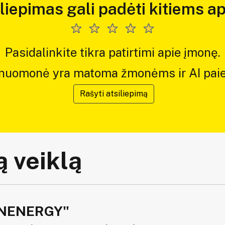
iliepimas gali padėti kitiems ap
Pasidalinkite tikra patirtimi apie įmonę.
 nuomonė yra matoma žmonėms ir AI paie
Rašyti atsiliepimą
 veiklą
INENERGY"