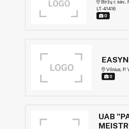
Biržų r. sav.,
LT-41416
0
EASYN
Vilnius, P. 
0
UAB "P
MEISTR