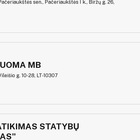
 Pačeriaukštės sen., Pačeriaukštės I k., Biržų g. 26,
UOMA MB
Vileišio g. 10-28, LT-10307
ATIKIMAS STATYBŲ
AS"