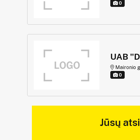
0
UAB "
Maironio g.
0
Jūsų ats