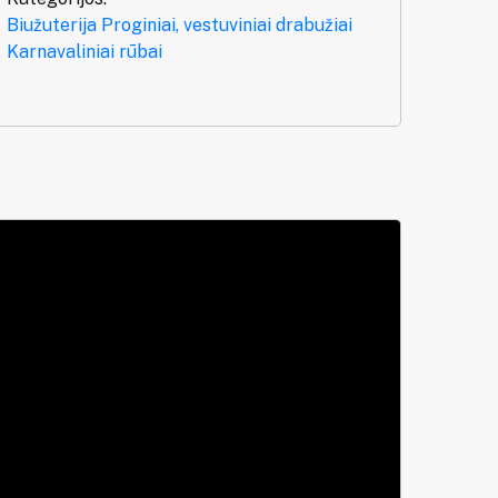
Biužuterija
Proginiai, vestuviniai drabužiai
Karnavaliniai rūbai