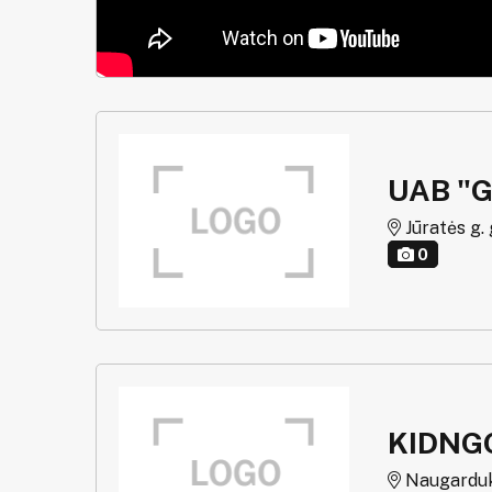
UAB "G
Jūratės g. 
0
KIDNG
Naugarduko 