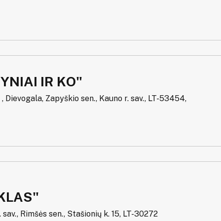
YNIAI IR KO"
 , Dievogala, Zapyškio sen., Kauno r. sav., LT-53454,
KLAS"
. sav., Rimšės sen., Stašionių k. 15, LT-30272