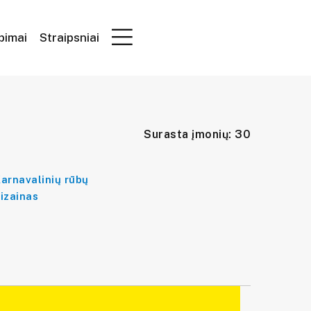
epimai
Straipsniai
Surasta įmonių: 30
arnavalinių rūbų
izainas