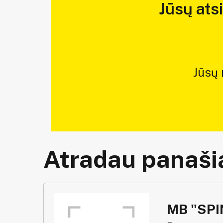
Jūsų ats
Jūsų
Atradau panašią
MB "SP