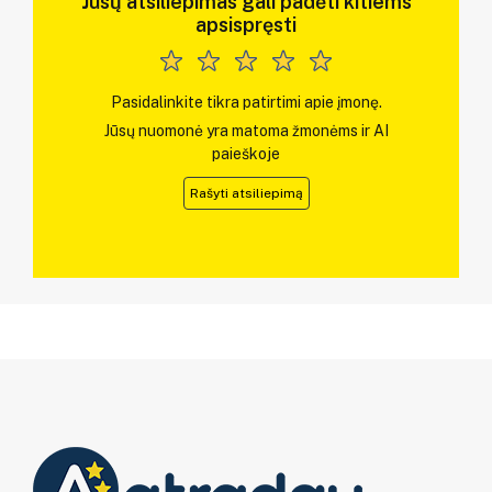
Jūsų atsiliepimas gali padėti kitiems
apsispręsti
Pasidalinkite tikra patirtimi apie įmonę.
Jūsų nuomonė yra matoma žmonėms ir AI
paieškoje
Rašyti atsiliepimą