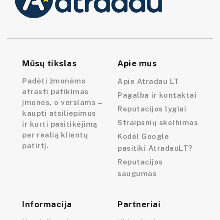
Mūsų tikslas
Apie mus
Padėti žmonėms
Apie Atradau LT
atrasti patikimas
Pagalba ir kontaktai
įmones, o verslams –
Reputacijos lygiai
kaupti atsiliepimus
Straipsnių skelbimas
ir kurti pasitikėjimą
per realią klientų
Kodėl Google
patirtį.
pasitiki AtradauLT?
Reputacijos
saugumas
Informacija
Partneriai