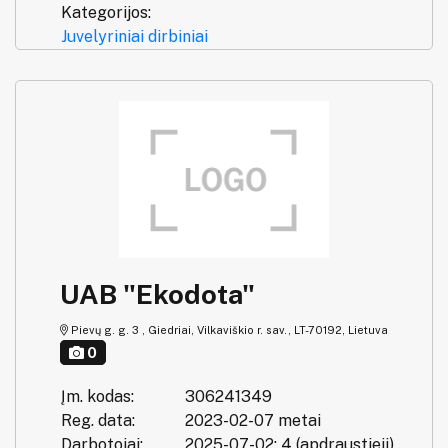
Kategorijos:
Juvelyriniai dirbiniai
UAB "Ekodota"
Pievų g. g. 3 , Giedriai, Vilkaviškio r. sav., LT-70192, Lietuva
0
Įm. kodas:
306241349
Reg. data:
2023-02-07 metai
Darbotojai:
2025-07-02: 4 (apdraustieji)