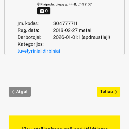
Klaipėda, Liepų g. 44-11, LT-92107
0
Įm. kodas:
304777711
Reg. data:
2018-02-27 metai
Darbotojai:
2026-01-01: 1 (apdraustieji)
Kategorijos:
Juvelyriniai dirbiniai
Atgal
Toliau