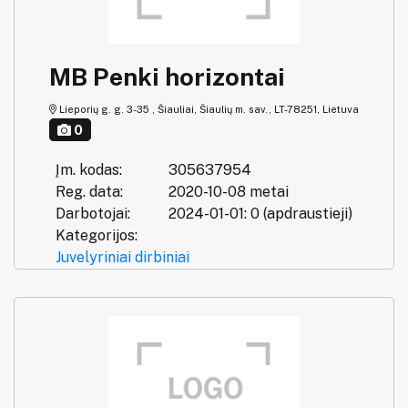
MB Penki horizontai
Lieporių g. g. 3-35 , Šiauliai, Šiaulių m. sav., LT-78251, Lietuva
0
Įm. kodas:
305637954
Reg. data:
2020-10-08 metai
Darbotojai:
2024-01-01: 0 (apdraustieji)
Kategorijos:
Juvelyriniai dirbiniai