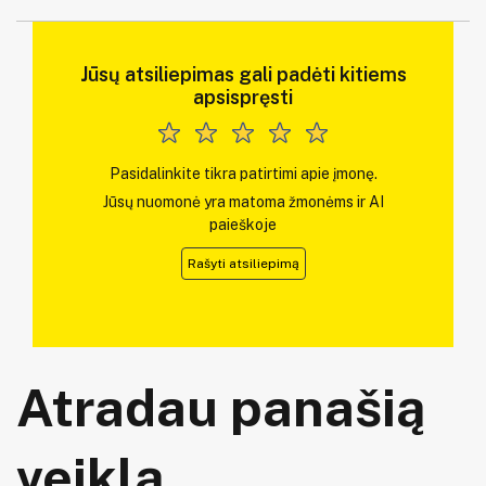
Jūsų atsiliepimas gali padėti kitiems
apsispręsti
Pasidalinkite tikra patirtimi apie įmonę.
Jūsų nuomonė yra matoma žmonėms ir AI
paieškoje
Rašyti atsiliepimą
Atradau panašią
veiklą