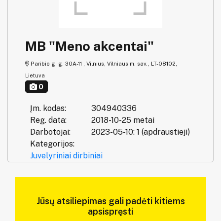
MB "Meno akcentai"
Paribio g. g. 30A-11 , Vilnius, Vilniaus m. sav., LT-08102,
Lietuva
0
Įm. kodas:
304940336
Reg. data:
2018-10-25 metai
Darbotojai:
2023-05-10: 1 (apdraustieji)
Kategorijos:
Juvelyriniai dirbiniai
Jūsų atsiliepimas gali padėti kitiems
apsispręsti