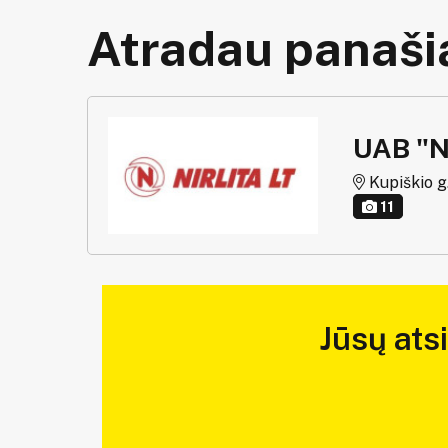
Atradau panašią
UAB "N
Kupiškio g. 
11
Jūsų ats