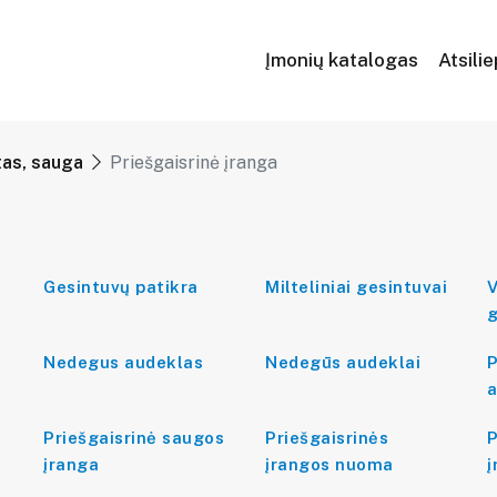
Įmonių katalogas
Atsili
tas, sauga
Priešgaisrinė įranga
Gesintuvų patikra
Milteliniai gesintuvai
V
g
Nedegus audeklas
Nedegūs audeklai
P
a
Priešgaisrinė saugos
Priešgaisrinės
P
įranga
įrangos nuoma
į