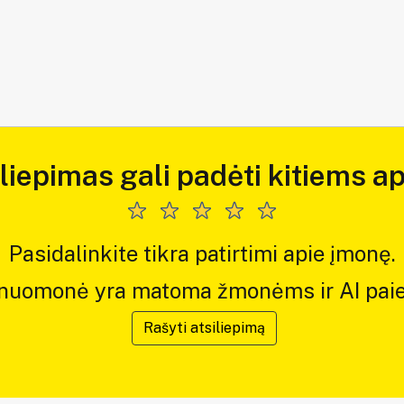
iliepimas gali padėti kitiems ap
Pasidalinkite tikra patirtimi apie įmonę.
 nuomonė yra matoma žmonėms ir AI paie
Rašyti atsiliepimą