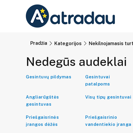
Pradžia
Kategorijos
Nekilnojamasis tur
Nedegūs audeklai
Gesintuvų pildymas
Gesintuvai
patalpoms
Angliarūgštės
Visų tipų gesintuvai
gesintuvas
Priešgaisrinės
Priešgaisrinio
įrangos dėžės
vandentiekio įranga