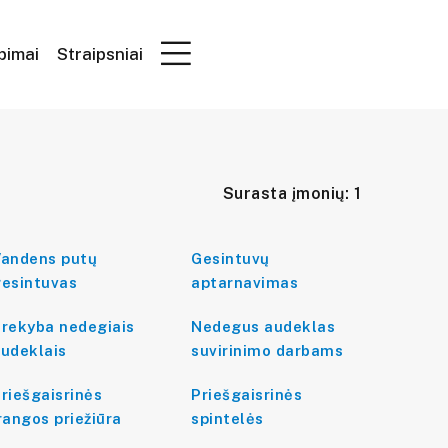
epimai
Straipsniai
Surasta įmonių: 1
andens putų
Gesintuvų
esintuvas
aptarnavimas
rekyba nedegiais
Nedegus audeklas
udeklais
suvirinimo darbams
riešgaisrinės
Priešgaisrinės
rangos priežiūra
spintelės