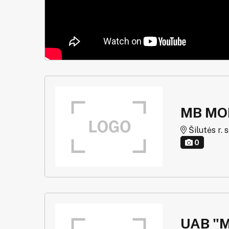
MB MO
Šilutės r. 
0
UAB "