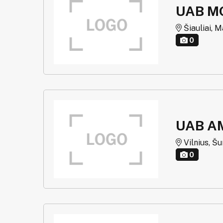
UAB M
Šiauliai, M
0
UAB A
Vilnius, Šu
0