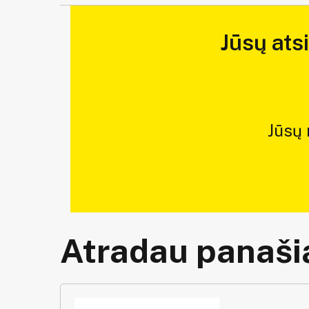
Jūsų ats
Jūsų
Atradau panašią