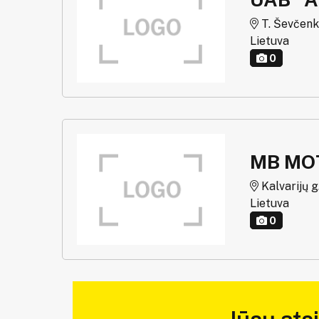
T. Ševčenkos
Lietuva
0
MB MO
Kalvarijų g.
Lietuva
0