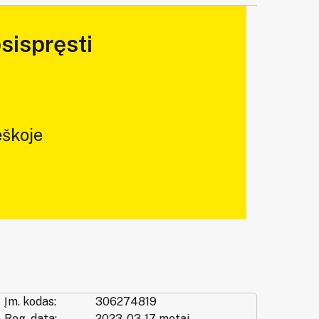
sispręsti
škoje
Įm. kodas:
306274819
Reg. data:
2023-03-17 metai