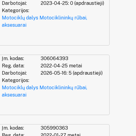
Darbotojai:
2023-04-25: 0 (apdraustieji)
Kategorijos:
Motociklų dalys
Motociklininkų rūbai,
aksesuarai
Įm. kodas:
306064393
Reg. data:
2022-04-25 metai
Darbotojai:
2026-05-16: 5 (apdraustieji)
Kategorijos:
Motociklų dalys
Motociklininkų rūbai,
aksesuarai
Įm. kodas:
305990363
Reg. data:
2022-01-27 metai