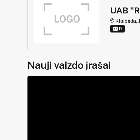
UAB "R
Klaipėda, 
0
Nauji vaizdo įrašai