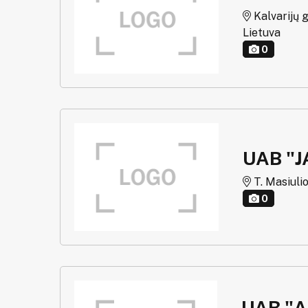
Kalvarijų g.
Lietuva
0
UAB "J
T. Masiulio
0
UAB "