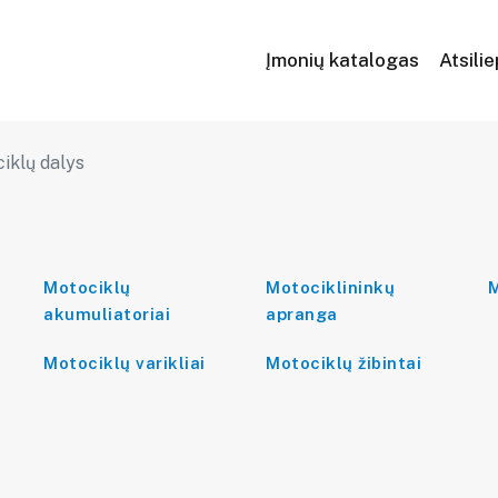
Įmonių katalogas
Atsili
iklų dalys
Motociklų
Motociklininkų
M
akumuliatoriai
apranga
Motociklų varikliai
Motociklų žibintai