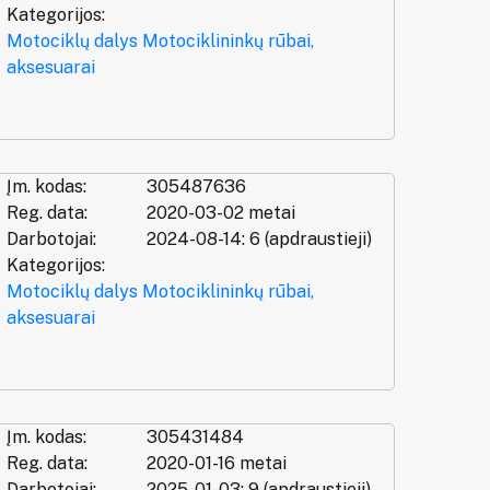
Kategorijos:
Motociklų dalys
Motociklininkų rūbai,
aksesuarai
Įm. kodas:
305487636
Reg. data:
2020-03-02 metai
Darbotojai:
2024-08-14: 6 (apdraustieji)
Kategorijos:
Motociklų dalys
Motociklininkų rūbai,
aksesuarai
Įm. kodas:
305431484
Reg. data:
2020-01-16 metai
Darbotojai:
2025-01-03: 9 (apdraustieji)