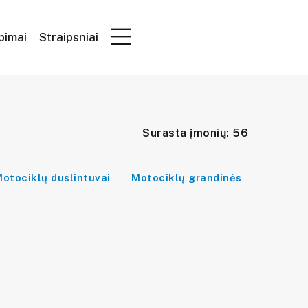
epimai
Straipsniai
Surasta įmonių: 56
otociklų duslintuvai
Motociklų grandinės