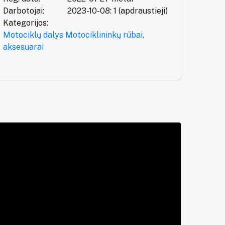
Darbotojai:
2023-10-08: 1 (apdraustieji)
Kategorijos:
Motociklų dalys
Motociklininkų rūbai,
aksesuarai