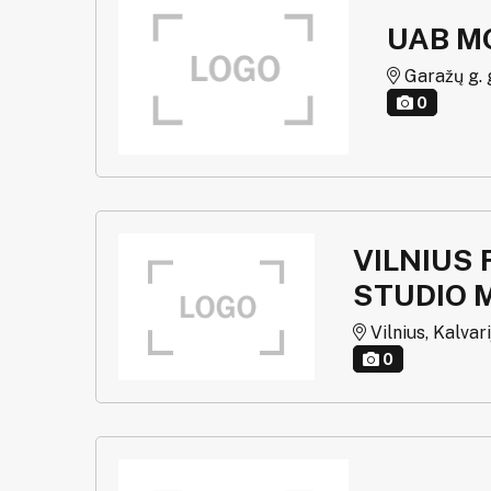
UAB M
Garažų g. g.
0
VILNIUS
STUDIO 
Vilnius, Kalvari
0