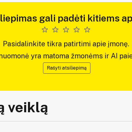
iliepimas gali padėti kitiems ap
Pasidalinkite tikra patirtimi apie įmonę.
 nuomonė yra matoma žmonėms ir AI paie
Rašyti atsiliepimą
 veiklą