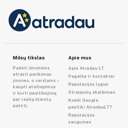
Mūsų tikslas
Apie mus
Padėti žmonėms
Apie Atradau LT
atrasti patikimas
Pagalba ir kontaktai
įmones, o verslams –
Reputacijos lygiai
kaupti atsiliepimus
Straipsnių skelbimas
ir kurti pasitikėjimą
per realią klientų
Kodėl Google
patirtį.
pasitiki AtradauLT?
Reputacijos
saugumas