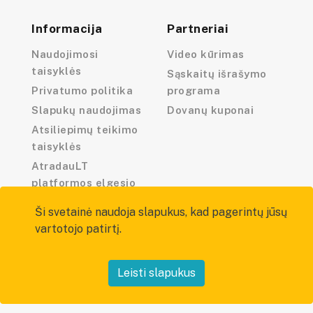
Informacija
Partneriai
Naudojimosi
Video kūrimas
taisyklės
Sąskaitų išrašymo
Privatumo politika
programa
Slapukų naudojimas
Dovanų kuponai
Atsiliepimų teikimo
taisyklės
AtradauLT
platformos elgesio
kodeksas
Ši svetainė naudoja slapukus, kad pagerintų jūsų
vartotojo patirtį.
Leisti slapukus
Visos teisės saugomos — atradau.lt