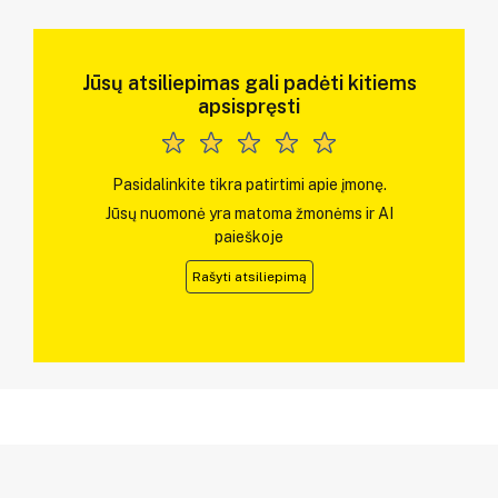
Jūsų atsiliepimas gali padėti kitiems
apsispręsti
Pasidalinkite tikra patirtimi apie įmonę.
Jūsų nuomonė yra matoma žmonėms ir AI
paieškoje
Rašyti atsiliepimą