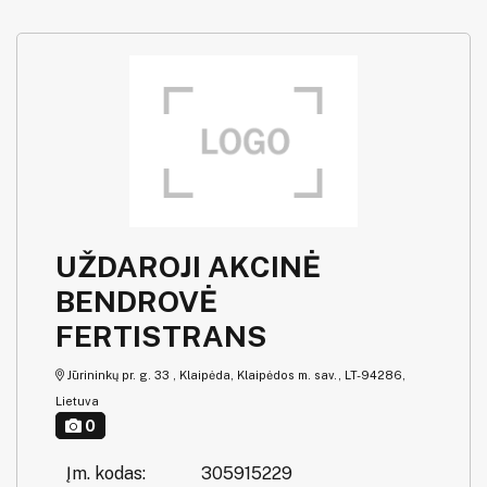
UŽDAROJI AKCINĖ
BENDROVĖ
FERTISTRANS
Jūrininkų pr. g. 33 , Klaipėda, Klaipėdos m. sav., LT-94286,
Lietuva
0
Įm. kodas:
305915229