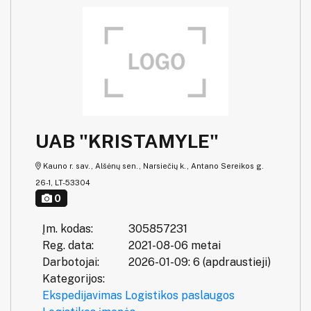
UAB "KRISTAMYLE"
Kauno r. sav., Alšėnų sen., Narsiečių k., Antano Sereikos g.
26-1, LT-53304
0
Įm. kodas:
305857231
Reg. data:
2021-08-06 metai
Darbotojai:
2026-01-09: 6 (apdraustieji)
Kategorijos:
Ekspedijavimas
Logistikos paslaugos