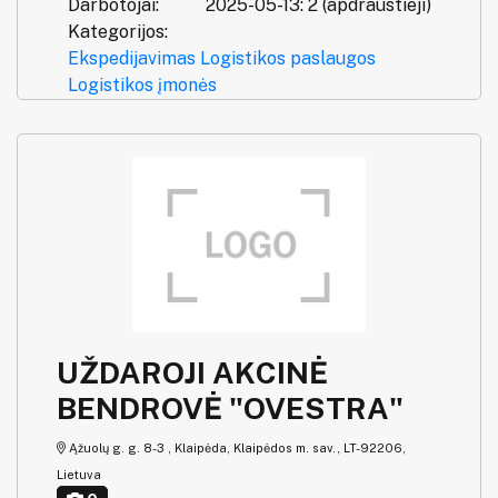
Darbotojai:
2025-05-13: 2 (apdraustieji)
Kategorijos:
Ekspedijavimas
Logistikos paslaugos
Logistikos įmonės
UŽDAROJI AKCINĖ
BENDROVĖ "OVESTRA"
Ąžuolų g. g. 8-3 , Klaipėda, Klaipėdos m. sav., LT-92206,
Lietuva