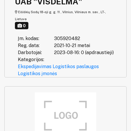
UAB "VISDELMA"
Eišiškių Sodų 18-oji g. g. 11 , Vilnius, Vilniaus m. sav., LT-,
Lietuva
0
Įm. kodas:
305920482
Reg. data:
2021-10-21 metai
Darbotojai:
2023-08-16: 0 (apdraustieji)
Kategorijos:
Ekspedijavimas
Logistikos paslaugos
Logistikos įmonės