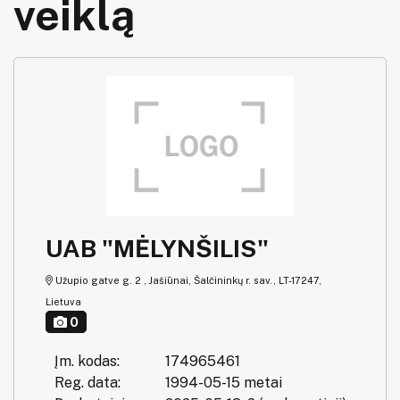
veiklą
UAB "MĖLYNŠILIS"
Užupio gatve g. 2 , Jašiūnai, Šalčininkų r. sav., LT-17247,
Lietuva
0
Įm. kodas:
174965461
Reg. data:
1994-05-15 metai