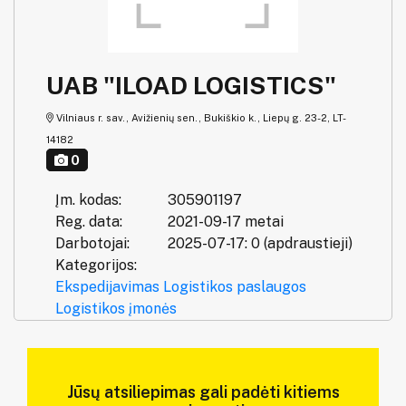
UAB "ILOAD LOGISTICS"
Vilniaus r. sav., Avižienių sen., Bukiškio k., Liepų g. 23-2, LT-
14182
0
Įm. kodas:
305901197
Reg. data:
2021-09-17 metai
Darbotojai:
2025-07-17: 0 (apdraustieji)
Kategorijos:
Ekspedijavimas
Logistikos paslaugos
Logistikos įmonės
Jūsų atsiliepimas gali padėti kitiems