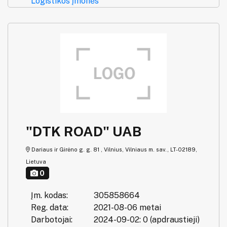
Logistikos įmonės
"DTK ROAD" UAB
Dariaus ir Girėno g. g. 81 , Vilnius, Vilniaus m. sav., LT-02189,
Lietuva
0
Įm. kodas:
305858664
Reg. data:
2021-08-06 metai
Darbotojai:
2024-09-02: 0 (apdraustieji)