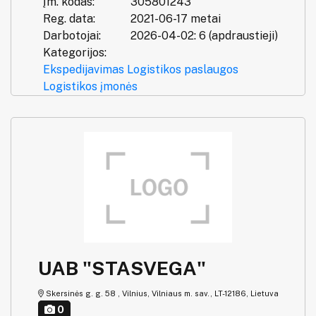
Įm. kodas:
305801243
Reg. data:
2021-06-17 metai
Darbotojai:
2026-04-02: 6 (apdraustieji)
Kategorijos:
Ekspedijavimas
Logistikos paslaugos
Logistikos įmonės
UAB "STASVEGA"
Skersinės g. g. 58 , Vilnius, Vilniaus m. sav., LT-12186, Lietuva
0