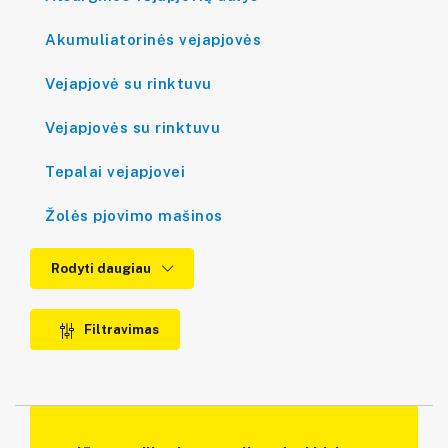
Akumuliatorinės vejapjovės
Vejapjovė su rinktuvu
Vejapjovės su rinktuvu
Tepalai vejapjovei
Žolės pjovimo mašinos
Rodyti daugiau
Filtravimas