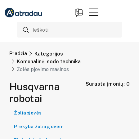
Pradžia
Kategorijos
Komunalinė, sodo technika
Žolės pjovimo mašinos
Husqvarna
Surasta įmonių: 0
robotai
Žoliapjovės
Prekyba žoliapjovėm