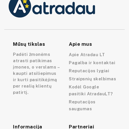
Mūsų tikslas
Apie mus
Padėti žmonėms
Apie Atradau LT
atrasti patikimas
Pagalba ir kontaktai
įmones, o verslams –
Reputacijos lygiai
kaupti atsiliepimus
Straipsnių skelbimas
ir kurti pasitikėjimą
per realią klientų
Kodėl Google
patirtį.
pasitiki AtradauLT?
Reputacijos
saugumas
Informacija
Partneriai