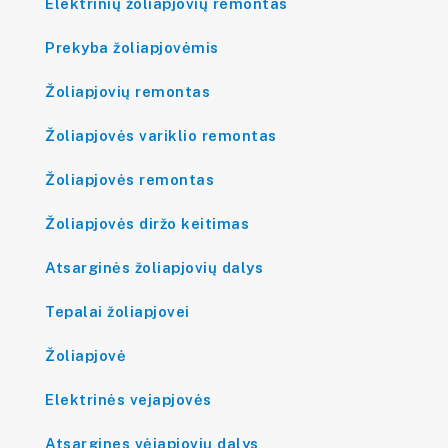
Elektrinių žoliapjovių remontas
Prekyba žoliapjovėmis
Žoliapjovių remontas
Žoliapjovės variklio remontas
Žoliapjovės remontas
Žoliapjovės diržo keitimas
Atsarginės žoliapjovių dalys
Tepalai žoliapjovei
Žoliapjovė
Elektrinės vejapjovės
Atsargines vėjapjovių dalys