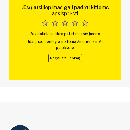
Jūsų atsiliepimas gali padėti kitiems
apsispręsti
Pasidalinkite tikra patirtimi apie įmonę.
Jūsų nuomonė yra matoma žmonėms ir AI
paieškoje
Rašyti atsiliepimą