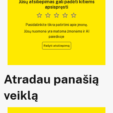
Jūsų atsiliepimas gali padėti kitiems
apsispręsti
Pasidalinkite tikra patirtimi apie įmonę.
Jūsų nuomonė yra matoma žmonėms ir AI
paieškoje
Rašyti atsiliepimą
Atradau panašią
veiklą