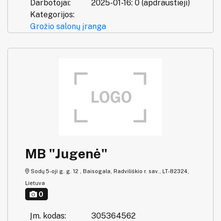
Darbotojai:
2025-01-16: 0 (apdraustieji)
Kategorijos:
Grožio salonų įranga
MB "Jugenė"
Sodų 5-oji g. g. 12 , Baisogala, Radviliškio r. sav., LT-82324,
Lietuva
0
Įm. kodas:
305364562