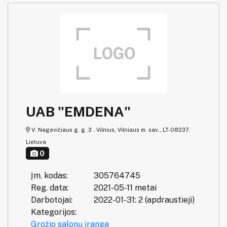
UAB "EMDENA"
V. Nagevičiaus g. g. 3 , Vilnius, Vilniaus m. sav., LT-08237,
Lietuva
0
Įm. kodas:
305764745
Reg. data:
2021-05-11 metai
Darbotojai:
2022-01-31: 2 (apdraustieji)
Kategorijos:
Grožio salonų įranga