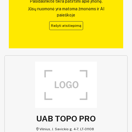
Pasidalinkite tikra patirtimi apie įmonę.
Jūsų nuomonė yra matoma žmonėms ir AI
paieškoje
Rašyti atsiliepimą
UAB TOPO PRO
Vilnius, J. Savickio g. 4-7, LT-01108