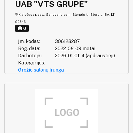
UAB "VTS GRUPĖ"
Klaipėdos r. sav., Sendvario sen., Slengių k., Ežero g. 8A, LT-
92343
0
Įm. kodas:
306128287
Reg. data:
2022-08-09 metai
Darbotojai:
2026-01-01: 4 (apdraustieji)
Kategorijos:
Grožio salonų įranga