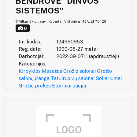
BENDROVĖ "DINVOS
SISTEMOS"
Vilkaviškio r. sav., Kybartai, Vištyčio g. 43A, LT-70428
0
Įm. kodas:
124990953
Reg. data:
1999-08-27 metai
Darbotojai:
2022-09-07: 1 (apdraustieji)
Kategorijos:
Kirpyklos
Masažas
Grožio salonai
Grožio
salonų įranga
Tatuiruočių salonai
Soliariumai
Grožio prekės
Eteriniai aliejai