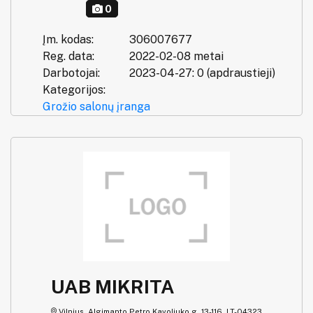
0
Įm. kodas:
306007677
Reg. data:
2022-02-08 metai
Darbotojai:
2023-04-27: 0 (apdraustieji)
Kategorijos:
Grožio salonų įranga
UAB MIKRITA
Vilnius, Algimanto Petro Kavoliuko g. 13-116, LT-04323