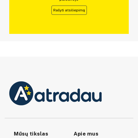
Rašyti atsiliepimą
Mūsų tikslas
Apie mus