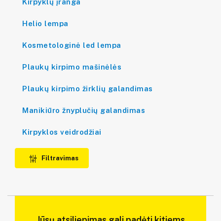
Kirpyklų įranga
Helio lempa
Kosmetologinė led lempa
Plaukų kirpimo mašinėlės
Plaukų kirpimo žirklių galandimas
Manikiūro žnyplučių galandimas
Kirpyklos veidrodžiai
Filtravimas
Jūsų atsiliepimas gali padėti kitiems