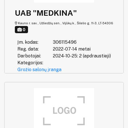
UAB "MEDKINA"
Kauno r. sav., Užliedžių sen., Vijūkų k., Šilelio g. 11-3, LT-54306
0
Įm. kodas:
306115496
Reg. data:
2022-07-14 metai
Darbotojai:
2024-10-25: 2 (apdraustieji)
Kategorijos:
Grožio salonų įranga