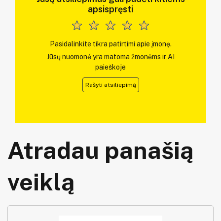
apsispręsti
Pasidalinkite tikra patirtimi apie įmonę.
Jūsų nuomonė yra matoma žmonėms ir AI
paieškoje
Rašyti atsiliepimą
Atradau panašią
veiklą