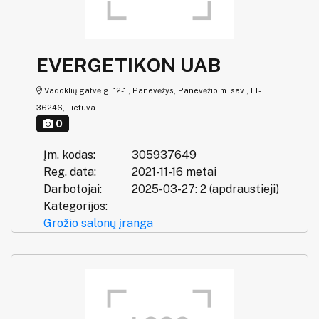
EVERGETIKON UAB
Vadoklių gatvė g. 12-1 , Panevėžys, Panevėžio m. sav., LT-
36246, Lietuva
0
Įm. kodas:
305937649
Reg. data:
2021-11-16 metai
Darbotojai:
2025-03-27: 2 (apdraustieji)
Kategorijos:
Grožio salonų įranga