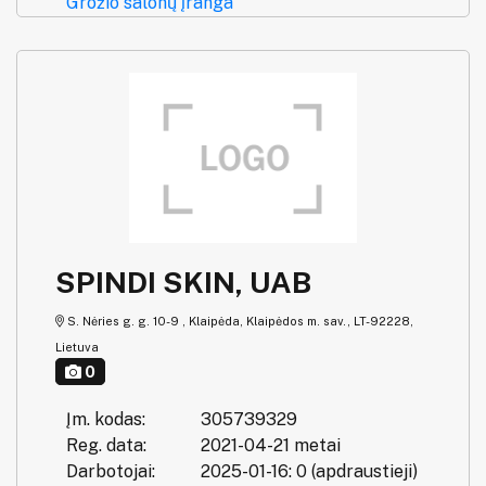
Grožio salonų įranga
SPINDI SKIN, UAB
S. Nėries g. g. 10-9 , Klaipėda, Klaipėdos m. sav., LT-92228,
Lietuva
0
Įm. kodas:
305739329
Reg. data:
2021-04-21 metai
Darbotojai:
2025-01-16: 0 (apdraustieji)