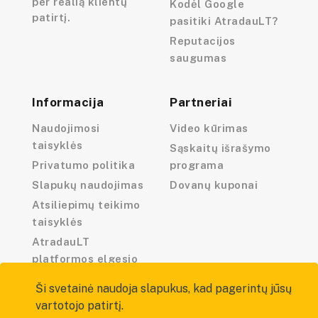
per realią klientų
Kodėl Google
patirtį.
pasitiki AtradauLT?
Reputacijos
saugumas
Informacija
Partneriai
Naudojimosi
Video kūrimas
taisyklės
Sąskaitų išrašymo
Privatumo politika
programa
Slapukų naudojimas
Dovanų kuponai
Atsiliepimų teikimo
taisyklės
AtradauLT
platformos elgesio
kodeksas
Ši svetainė naudoja slapukus, kad pagerintų jūsų
vartotojo patirtį.