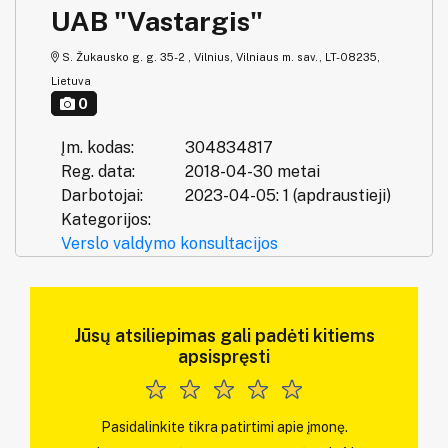
UAB "Vastargis"
S. Žukausko g. g. 35-2 , Vilnius, Vilniaus m. sav., LT-08235,
Lietuva
0
Įm. kodas:
304834817
Reg. data:
2018-04-30 metai
Darbotojai:
2023-04-05: 1 (apdraustieji)
Kategorijos:
Verslo valdymo konsultacijos
Jūsų atsiliepimas gali padėti kitiems
apsispręsti
Pasidalinkite tikra patirtimi apie įmonę.