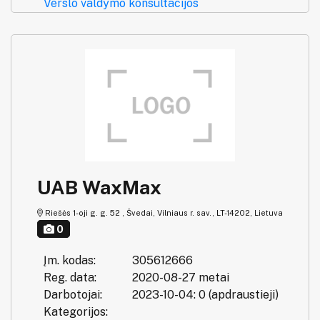
Verslo valdymo konsultacijos
UAB WaxMax
Riešės 1-oji g. g. 52 , Švedai, Vilniaus r. sav., LT-14202, Lietuva
0
Įm. kodas:
305612666
Reg. data:
2020-08-27 metai
Darbotojai:
2023-10-04: 0 (apdraustieji)
Kategorijos: