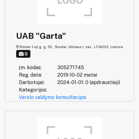
UAB "Garta"
Riešės 1-oji g. g. 52 , Švedai, Vilniaus r. sav., LT-14202, Lietuva
0
Įm. kodas:
305271745
Reg. data:
2019-10-02 metai
Darbotojai:
2024-01-01: 0 (apdraustieji)
Kategorijos:
Verslo valdymo konsultacijos