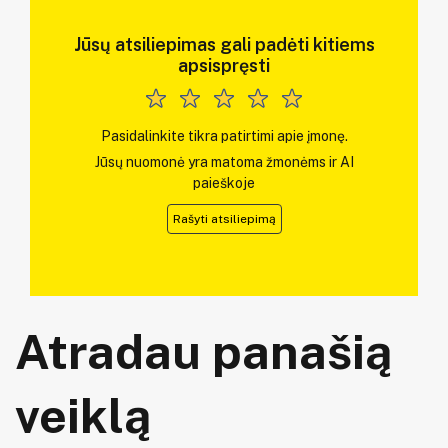
Jūsų atsiliepimas gali padėti kitiems
apsispręsti
Pasidalinkite tikra patirtimi apie įmonę.
Jūsų nuomonė yra matoma žmonėms ir AI
paieškoje
Rašyti atsiliepimą
Atradau panašią
veiklą