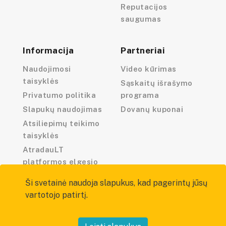
Reputacijos
saugumas
Informacija
Partneriai
Naudojimosi
Video kūrimas
taisyklės
Sąskaitų išrašymo
Privatumo politika
programa
Slapukų naudojimas
Dovanų kuponai
Atsiliepimų teikimo
taisyklės
AtradauLT
platformos elgesio
kodeksas
Ši svetainė naudoja slapukus, kad pagerintų jūsų
vartotojo patirtį.