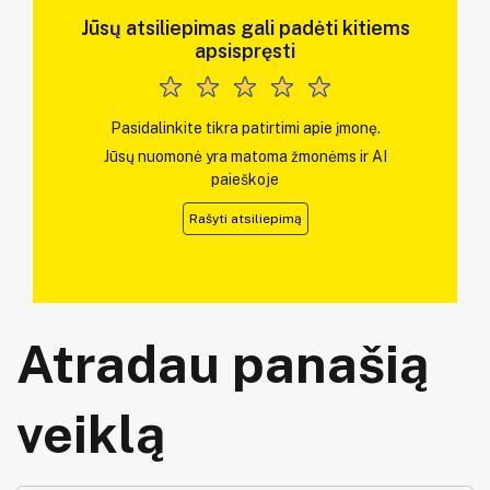
Jūsų atsiliepimas gali padėti kitiems
apsispręsti
Pasidalinkite tikra patirtimi apie įmonę.
Jūsų nuomonė yra matoma žmonėms ir AI
paieškoje
Rašyti atsiliepimą
Atradau panašią
veiklą