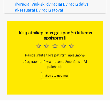
dviračiai
Vaikiški dviračiai
Dviračių dalys,
aksesuarai
Dviračių stovai
Jūsų atsiliepimas gali padėti kitiems
apsispręsti
Pasidalinkite tikra patirtimi apie įmonę.
Jūsų nuomonė yra matoma žmonėms ir AI
paieškoje
Rašyti atsiliepimą