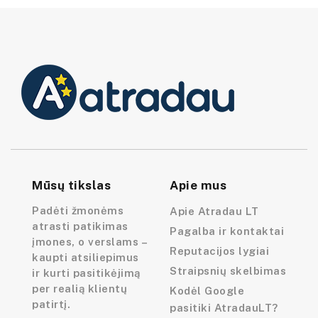
Mūsų tikslas
Apie mus
Padėti žmonėms
Apie Atradau LT
atrasti patikimas
Pagalba ir kontaktai
įmones, o verslams –
Reputacijos lygiai
kaupti atsiliepimus
Straipsnių skelbimas
ir kurti pasitikėjimą
per realią klientų
Kodėl Google
patirtį.
pasitiki AtradauLT?