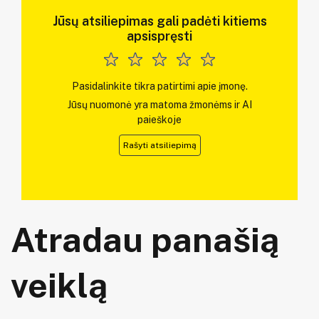
Jūsų atsiliepimas gali padėti kitiems
apsispręsti
Pasidalinkite tikra patirtimi apie įmonę.
Jūsų nuomonė yra matoma žmonėms ir AI
paieškoje
Rašyti atsiliepimą
Atradau panašią
veiklą