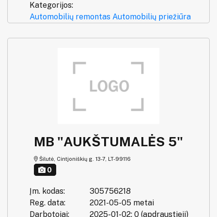
Kategorijos:
Automobilių remontas
Automobilių priežiūra
MB "AUKŠTUMALĖS 5"
Šilutė, Cintjoniškių g. 13-7, LT-99116
0
Įm. kodas:
305756218
Reg. data:
2021-05-05 metai
Darbotojai:
2025-01-02: 0 (apdraustieji)