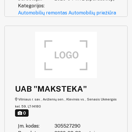
Kategorijos:
Automobilių remontas
Automobilių priežiūra
UAB "MAKSTEKA"
Vilniaus r. sav., Avižienių sen., Klevinės vs., Senasis Ukmergės
kel. 59, LT-14180
0
Įm. kodas:
305527290