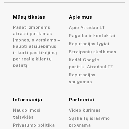
Mūsų tikslas
Apie mus
Padėti žmonėms
Apie Atradau LT
atrasti patikimas
Pagalba ir kontaktai
įmones, o verslams –
Reputacijos lygiai
kaupti atsiliepimus
Straipsnių skelbimas
ir kurti pasitikėjimą
per realią klientų
Kodėl Google
patirtį.
pasitiki AtradauLT?
Reputacijos
saugumas
Informacija
Partneriai
Naudojimosi
Video kūrimas
taisyklės
Sąskaitų išrašymo
Privatumo politika
programa