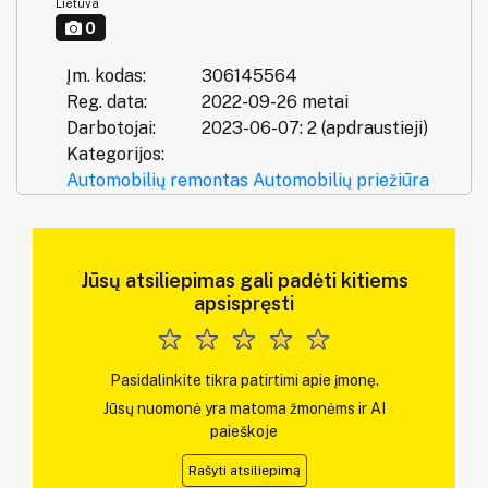
Lietuva
0
Įm. kodas:
306145564
Reg. data:
2022-09-26 metai
Darbotojai:
2023-06-07: 2 (apdraustieji)
Kategorijos:
Automobilių remontas
Automobilių priežiūra
Jūsų atsiliepimas gali padėti kitiems
apsispręsti
Pasidalinkite tikra patirtimi apie įmonę.
Jūsų nuomonė yra matoma žmonėms ir AI
paieškoje
Rašyti atsiliepimą