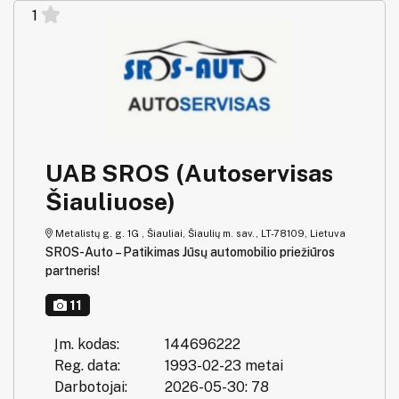
1
UAB SROS (Autoservisas
Šiauliuose)
Metalistų g. g. 1G , Šiauliai, Šiaulių m. sav., LT-78109, Lietuva
SROS-Auto – Patikimas Jūsų automobilio priežiūros
partneris!
11
Įm. kodas:
144696222
Reg. data:
1993-02-23 metai
Darbotojai:
2026-05-30: 78