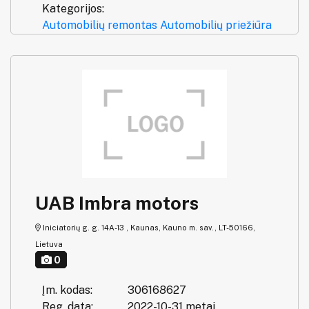
Kategorijos:
Automobilių remontas
Automobilių priežiūra
UAB Imbra motors
Iniciatorių g. g. 14A-13 , Kaunas, Kauno m. sav., LT-50166,
Lietuva
0
Įm. kodas:
306168627
Reg. data:
2022-10-31 metai