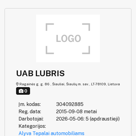
UAB LUBRIS
Ragainės g. g. 86 , Šiauliai, Šiaulių m. sav., LT-78109, Lietuva
0
Įm. kodas:
304092885
Reg. data:
2015-09-08 metai
Darbotojai:
2026-05-06: 5 (apdraustieji)
Kategorijos:
Alyva
Tepalai automobiliams