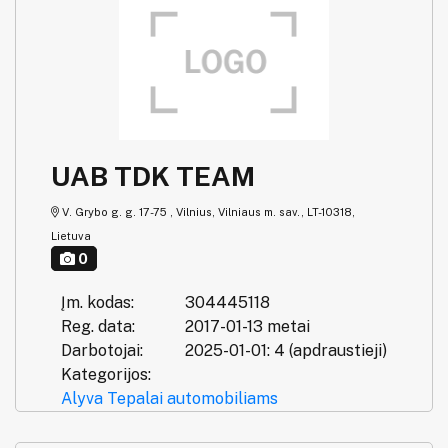
UAB TDK TEAM
V. Grybo g. g. 17-75 , Vilnius, Vilniaus m. sav., LT-10318,
Lietuva
0
Įm. kodas:
304445118
Reg. data:
2017-01-13 metai
Darbotojai:
2025-01-01: 4 (apdraustieji)
Kategorijos:
Alyva
Tepalai automobiliams