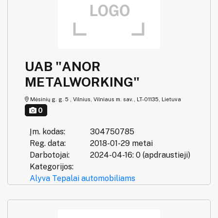
UAB "ANOR
METALWORKING"
Mėsinių g. g. 5 , Vilnius, Vilniaus m. sav., LT-01135, Lietuva
0
Įm. kodas:
304750785
Reg. data:
2018-01-29 metai
Darbotojai:
2024-04-16: 0 (apdraustieji)
Kategorijos:
Alyva
Tepalai automobiliams