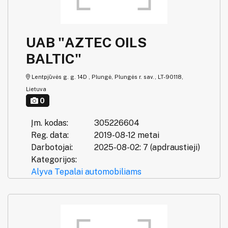
UAB "AZTEC OILS
BALTIC"
Lentpjūvės g. g. 14D , Plungė, Plungės r. sav., LT-90118,
Lietuva
0
Įm. kodas:
305226604
Reg. data:
2019-08-12 metai
Darbotojai:
2025-08-02: 7 (apdraustieji)
Kategorijos:
Alyva
Tepalai automobiliams