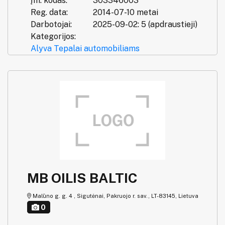
Įm. kodas:
303346003
Reg. data:
2014-07-10 metai
Darbotojai:
2025-09-02: 5 (apdraustieji)
Kategorijos:
Alyva
Tepalai automobiliams
MB OILIS BALTIC
Malūno g. g. 4 , Sigutėnai, Pakruojo r. sav., LT-83145, Lietuva
0