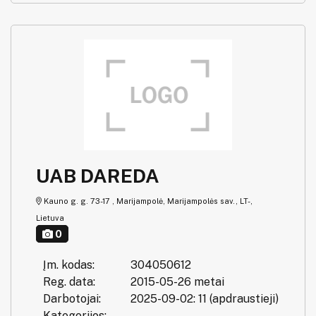
UAB DAREDA
Kauno g. g. 73-17 , Marijampolė, Marijampolės sav., LT-,
Lietuva
0
Įm. kodas:
304050612
Reg. data:
2015-05-26 metai
Darbotojai:
2025-09-02: 11 (apdraustieji)
Kategorijos: