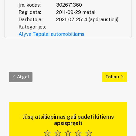
Įm. kodas:
302671360
Reg. data:
2011-09-29 metai
Darbotojai:
2021-07-25: 4 (apdraustieji)
Kategorijos:
Alyva
Tepalai automobiliams
Atgal
Toliau
Jūsų atsiliepimas gali padėti kitiems
apsispręsti