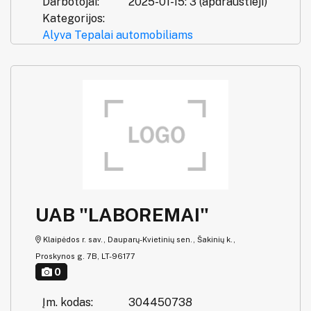
Darbotojai:
2025-01-15: 3 (apdraustieji)
Kategorijos:
Alyva
Tepalai automobiliams
UAB "LABOREMAI"
Klaipėdos r. sav., Dauparų-Kvietinių sen., Šakinių k.,
Proskynos g. 7B, LT-96177
0
Įm. kodas:
304450738