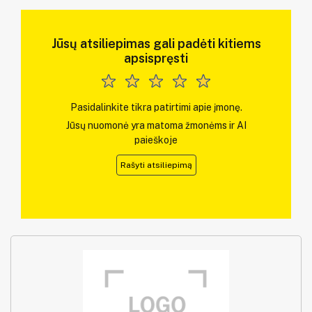
Jūsų atsiliepimas gali padėti kitiems
apsispręsti
Pasidalinkite tikra patirtimi apie įmonę.
Jūsų nuomonė yra matoma žmonėms ir AI
paieškoje
Rašyti atsiliepimą