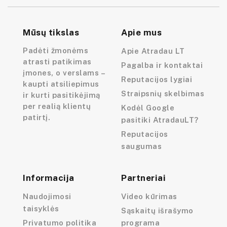
Mūsų tikslas
Apie mus
Padėti žmonėms
Apie Atradau LT
atrasti patikimas
Pagalba ir kontaktai
įmones, o verslams –
Reputacijos lygiai
kaupti atsiliepimus
Straipsnių skelbimas
ir kurti pasitikėjimą
per realią klientų
Kodėl Google
patirtį.
pasitiki AtradauLT?
Reputacijos
saugumas
Informacija
Partneriai
Naudojimosi
Video kūrimas
taisyklės
Sąskaitų išrašymo
Privatumo politika
programa