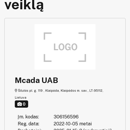
veiklą
Mcada UAB
Šilutės pl. g. 119 , Klaipėda, Klaipėdos m. sav., LT-95112,
Lietuva
0
Įm. kodas:
306156596
Reg. data:
2022-10-05 metai